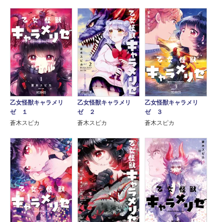
乙女怪獣キャラメリ
乙女怪獣キャラメリ
乙女怪獣キャラメリ
ゼ １
ゼ ２
ゼ ３
蒼木スピカ
蒼木スピカ
蒼木スピカ