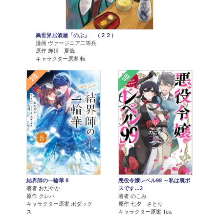
異世界居酒屋「のぶ」 （２２）
漫画 ヴァージニア二等兵
原作 蝉川 夏哉
キャラクター原案 転
2位
3位
結界師の一輪華 8
悪役令嬢レベル99 ～私は裏ボ
著者 おだやか
スです…2
原作 クレハ
著者 のこみ
キャラクター原案 ボダック
原作 七夕 さとり
ス
キャラクター原案 Tea