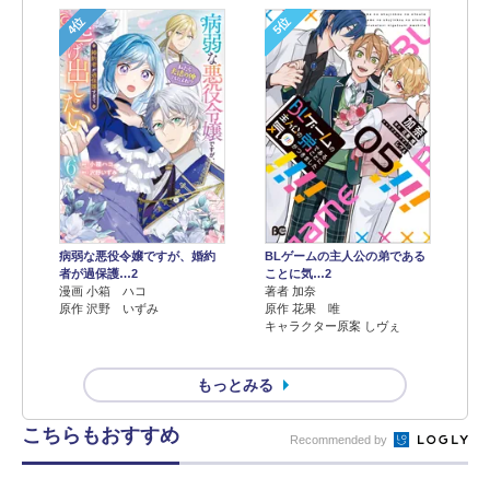
4位
5位
病弱な悪役令嬢ですが、婚約
BLゲームの主人公の弟である
者が過保護…2
ことに気…2
漫画 小箱 ハコ
著者 加奈
原作 沢野 いずみ
原作 花果 唯
キャラクター原案 しヴぇ
もっとみる
こちらもおすすめ
Recommended by