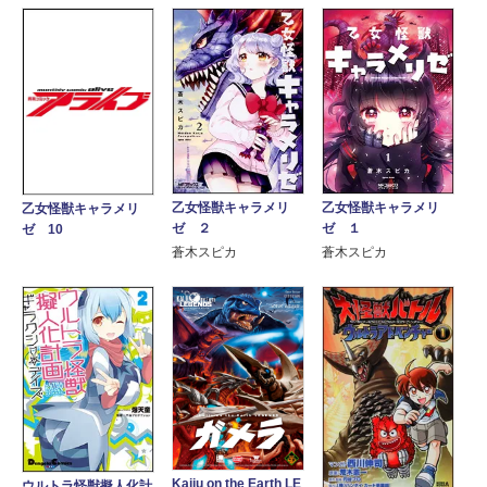
乙女怪獣キャラメリ
乙女怪獣キャラメリ
乙女怪獣キャラメリ
ゼ ２
ゼ １
ゼ 10
蒼木スピカ
蒼木スピカ
Kaiju on the Earth LE
ウルトラ怪獣擬人化計