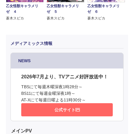
乙女怪獣キャラメリ
乙女怪獣キャラメリ
乙女怪獣キャラメリ
ゼ ４
ゼ ５
ゼ ６
蒼木スピカ
蒼木スピカ
蒼木スピカ
メディアミックス情報
NEWS
2026年7月より、TVアニメ好評放送中！
TBSにて毎週木曜深夜1時28分～
BS11にて毎週金曜深夜1時～
AT-Xにて毎週日曜よる11時30分～
公式サイト
メインPV