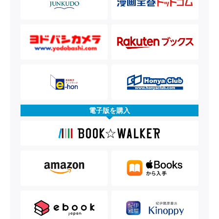
電子版を購入