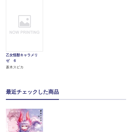
乙女怪獣キャラメリ
ゼ ６
蒼木スピカ
最近チェックした商品