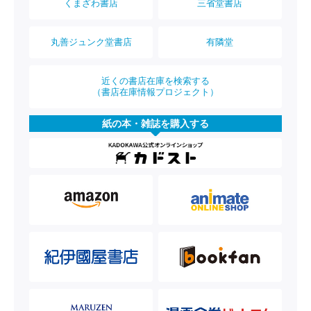
くまざわ書店
三省堂書店
丸善ジュンク堂書店
有隣堂
近くの書店在庫を検索する
（書店在庫情報プロジェクト）
紙の本・雑誌を購入する