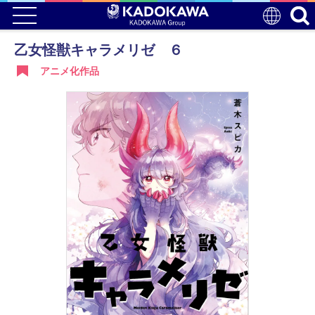
乙女怪獣キャラメリゼ ６
アニメ化作品