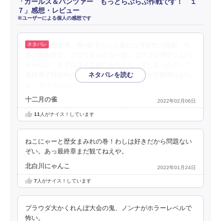
「ガールズ＆パンツァー もっとらぶらぶ作戦です！ １
７」感想・レビュー
※ユーザーによる個人の感想です
歴女巻。華×麻子という新たな可能性の発掘。大
洗の筋肉対決。プラウダのホラー回。コロコロ押田くんの
かわゆさ。聖グロはミニ回しかなくなってしまったの…？
最終章で対決中の継続は、ヨウコのキャラが不鮮明ながら
も
…続きを読む
十二月の雀
2022年02月06日
11
人がナイス！しています
ねこにゃーと歴女まみれの巻！わしは好きだから問題ない
ぞい。あっ最終章まだ観てねえや。
北白川にゃんこ
2022年01月24日
7
人がナイス！しています
プラウダ大かくれんぼ大会の鬼、ノンナがホラーレベルで
怖い。