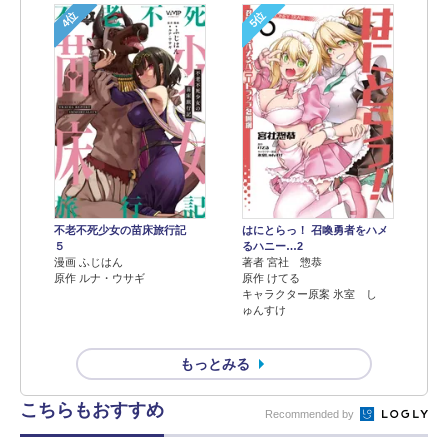
4位
5位
不老不死少女の苗床旅行記
はにとらっ！ 召喚勇者をハメ
５
るハニー…2
漫画 ふじはん
著者 宮社 惣恭
原作 ルナ・ウサギ
原作 けてる
キャラクター原案 氷室 し
ゅんすけ
もっとみる
こちらもおすすめ
Recommended by