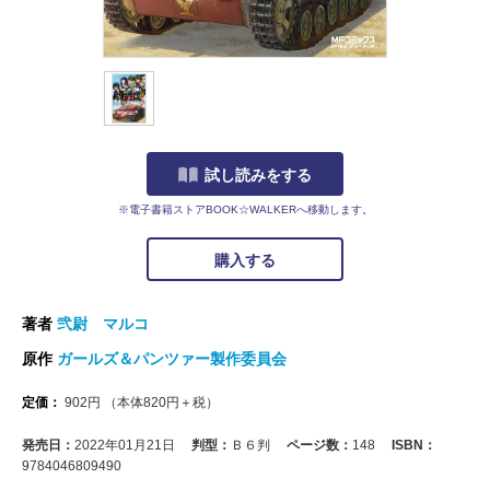
試し読みをする
※電子書籍ストアBOOK☆WALKERへ移動します。
購入する
著者
弐尉 マルコ
原作
ガールズ＆パンツァー製作委員会
定価：
902
円
（本体
820
円＋税）
発売日：
2022年01月21日
判型：
Ｂ６判
ページ数：
148
ISBN：
9784046809490