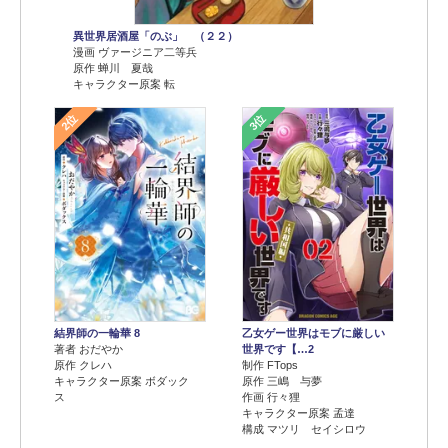
異世界居酒屋「のぶ」 （２２）
漫画 ヴァージニア二等兵
原作 蝉川 夏哉
キャラクター原案 転
2位
3位
結界師の一輪華 8
乙女ゲー世界はモブに厳しい
著者 おだやか
世界です【…2
原作 クレハ
制作 FTops
キャラクター原案 ボダック
原作 三嶋 与夢
ス
作画 行々狸
キャラクター原案 孟達
構成 マツリ セイシロウ