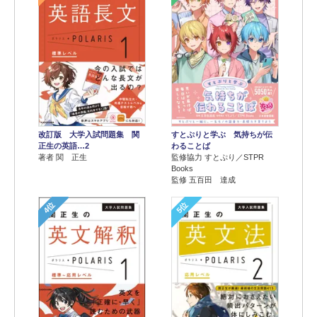
改訂版 大学入試問題集 関
すとぷりと学ぶ 気持ちが伝
正生の英語…2
わることば
著者 関 正生
監修協力 すとぷり／STPR
Books
監修 五百田 達成
4位
5位