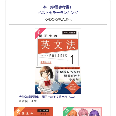
本 （学習参考書）
ベストセラーランキング
KADOKAWA調べ
1位
大学入試問題集 関正生の英文法ポラリ…2
著者 関 正生
2位
3位