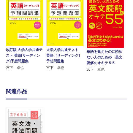
大学入学共通テスト
改訂版 大学入学共通テ
単語を覚えたのに読め
英語［リーディング］
スト 英語[リーディン
ない人のための 英文
予想問題集
グ]予想問題集
読解のオキテ５５
宮下 卓也
宮下 卓也
宮下 卓也
関連作品