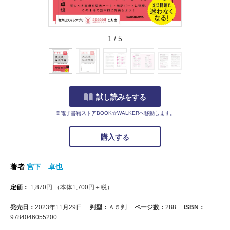
1
/
5
試し読みをする
※電子書籍ストアBOOK☆WALKERへ移動します。
購入する
著者
宮下 卓也
定価：
1,870
円
（本体
1,700
円＋税）
発売日：
2023年11月29日
判型：
Ａ５判
ページ数：
288
ISBN：
9784046055200