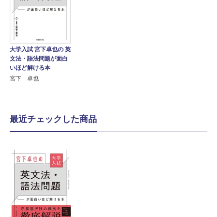
大学入試 宮下卓也の 英
文法・語法問題が面白
いほど解ける本
宮下 卓也
最近チェックした商品