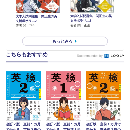
大学入試問題集 関正生の英
大学入試問題集 関正生の英
文法ポラリ…2
文解釈ポラ…2
著者 関 正生
著者 関 正生
もっとみる
こちらもおすすめ
Recommended by
改訂２版 直前１カ月
改訂版 直前１カ月で
改訂２版 直前１カ月
で受かる 英検準１級
受かる 英検準２級の
で受かる 英検２級の