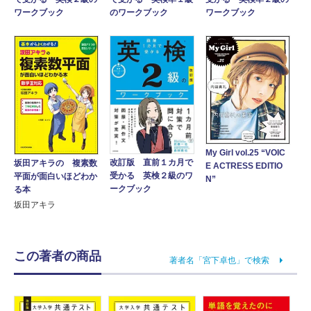
のワークブック
ワークブック
ワークブック
My Girl vol.25 “VOIC
改訂版 直前１カ月で
坂田アキラの 複素数
E ACTRESS EDITIO
受かる 英検２級のワ
平面が面白いほどわか
N”
ークブック
る本
坂田アキラ
この著者の商品
著者名「宮下卓也」で検索