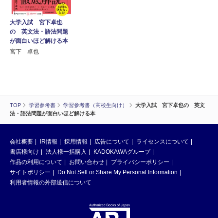
大学入試 宮下卓也
の 英文法・語法問題
が面白いほど解ける本
宮下 卓也
TOP
学習参考書
学習参考書（高校生向け）
大学入試 宮下卓也の 英文
法・語法問題が面白いほど解ける本
会社概要
IR情報
採用情報
広告について
ライセンスについて
書店様向け
法人様一括購入
KADOKAWAグループ
作品の利用について
お問い合わせ
プライバシーポリシー
サイトポリシー
Do Not Sell or Share My Personal Information
利用者情報の外部送信について