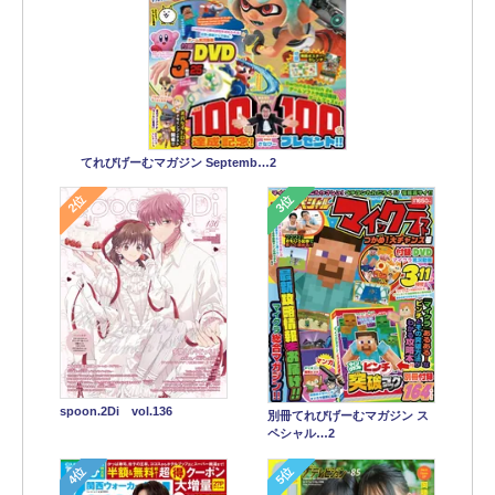
てれびげーむマガジン Septemb…2
2位
3位
spoon.2Di vol.136
別冊てれびげーむマガジン ス
ペシャル…2
4位
5位