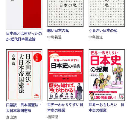
醜い日本の私
うるさい日本の私
日本画とは何だったの
中島義道
中島義道
か 近代日本画史論
世界一わかりやすい日
世界一おもしろい 日
口語訳 日本国憲法・
本史の授業
本史の授業
大日本帝国憲法
相澤理
倉山満