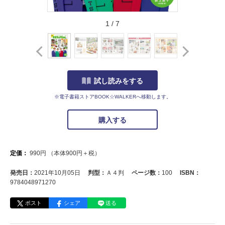
1
/
7
試し読みをする
※電子書籍ストアBOOK☆WALKERへ移動します。
購入する
定価：
990
円
（本体
900
円＋税）
発売日：
2021年10月05日
判型：
Ａ４判
ページ数：
100
ISBN：
9784048971270
ポスト
シェア
送る