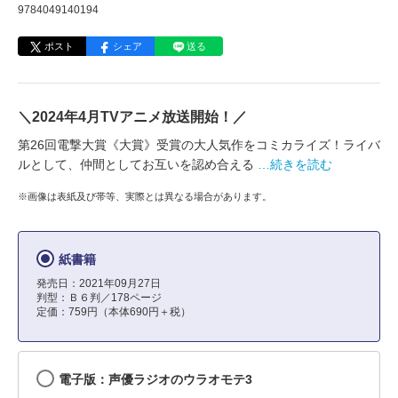
9784049140194
ポスト
シェア
送る
＼2024年4月TVアニメ放送開始！／
第26回電撃大賞《大賞》受賞の大人気作をコミカライズ！ライバ
ルとして、仲間としてお互いを認め合える
…続きを読む
※画像は表紙及び帯等、実際とは異なる場合があります。
紙書籍
発売日：2021年09月27日
判型：Ｂ６判／178ページ
定価：759円（本体690円＋税）
電子版：声優ラジオのウラオモテ3