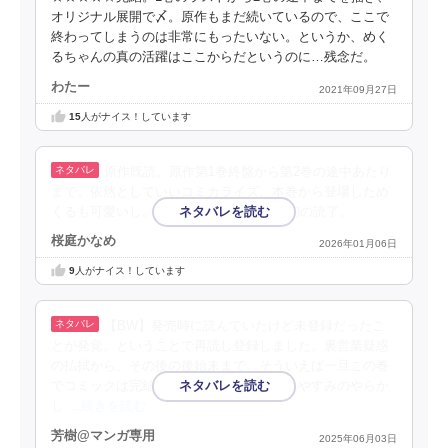
オリジナル展開で〆。原作もまだ続いているので、ここで
終わってしまうのは非常にもったいない。というか、めく
るちゃんの真の活躍はここからだというのに…残念だ。
わたー
2021年09月27日
15
人がナイス！しています
原作既読。原作第1巻終盤から第2巻の途中あたり
まで。依然としていいコミカライズ。本巻から登場しため
くるも可愛いし。なお、本作が2026年最初の読了。
桜庭かなめ
2026年01月06日
9
人がナイス！しています
【BW】発売時に読んでいたけど未登録だったこ
とが発覚。ということで再読し登録しました。裏営業疑惑
の払拭から、その後の後始末まで。そういえば一旦この巻
でコミックは完結していましたね。夕陽とやすみのやらか
し
…続きを読む
芳樹@マンガ専用
2025年06月03日