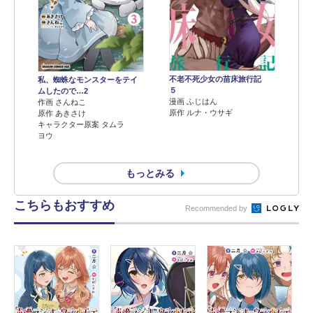
不老不死少女の苗床旅行記
私、蜘蛛なモンスターをテイ
５
ムしたので…2
漫画 ふじはん
作画 さんねこ
原作 ルナ・ウサギ
原作 あきさけ
キャラクター原案 タムラ
ヨウ
もっとみる
こちらもおすすめ
Recommended by