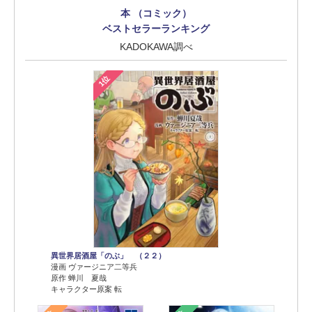
本 （コミック）
ベストセラーランキング
KADOKAWA調べ
1位
異世界居酒屋「のぶ」 （２２）
漫画 ヴァージニア二等兵
原作 蝉川 夏哉
キャラクター原案 転