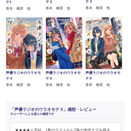
テ３
テ２
テ1
巻本 梅実 他
巻本 梅実 他
巻本 梅実 他
声優ラジオのウラオモ
声優ラジオのウラオモ
声優ラジオのウラオモ
テ４
テ５
テ６
巻本 梅実 他
巻本 梅実 他
巻本 梅実 他
「声優ラジオのウラオモテ３」感想・レビュー
※ユーザーによる個人の感想です
★★★★☆完結。1巻のラストから2巻の途中までを描き、