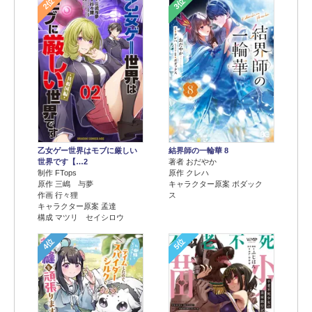
2位
3位
乙女ゲー世界はモブに厳しい
結界師の一輪華 8
世界です【…2
著者 おだやか
制作 FTops
原作 クレハ
原作 三嶋 与夢
キャラクター原案 ボダック
作画 行々狸
ス
キャラクター原案 孟達
構成 マツリ セイシロウ
4位
5位