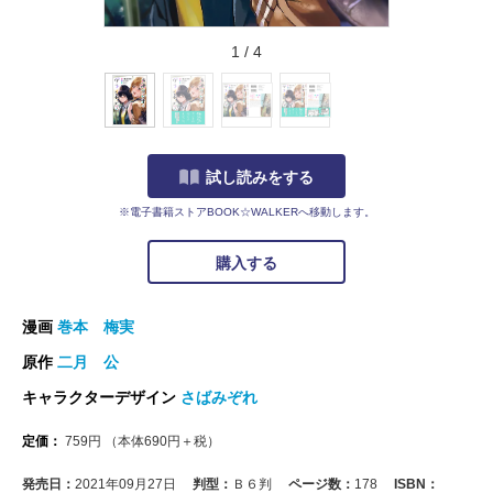
1
/
4
試し読みをする
※電子書籍ストアBOOK☆WALKERへ移動します。
購入する
漫画
巻本 梅実
原作
二月 公
キャラクターデザイン
さばみぞれ
定価：
759
円
（本体
690
円＋税）
発売日：
2021年09月27日
判型：
Ｂ６判
ページ数：
178
ISBN：