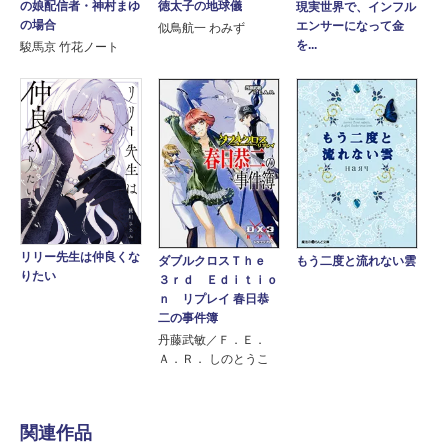
の娘配信者・神村まゆ
徳太子の地球儀
現実世界で、インフル
の場合
エンサーになって金
似鳥航一 わみず
を...
駿馬京 竹花ノート
リリー先生は仲良くな
ダブルクロスＴｈｅ
もう二度と流れない雲
りたい
３ｒｄ Ｅｄｉｔｉｏ
ｎ リプレイ 春日恭
二の事件簿
丹藤武敏／Ｆ．Ｅ．
Ａ．Ｒ． しのとうこ
関連作品