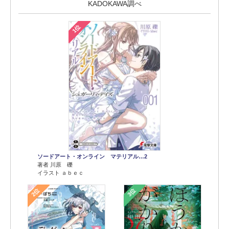
KADOKAWA調べ
1位
ソードアート・オンライン マテリアル…2
著者 川原 礫
イラスト ａｂｅｃ
2位
3位