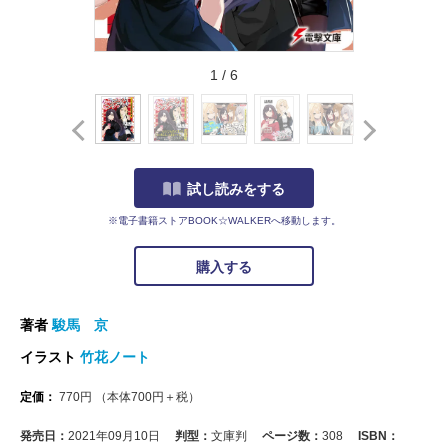
1
/
6
試し読みをする
※電子書籍ストアBOOK☆WALKERへ移動します。
購入する
著者
駿馬 京
イラスト
竹花ノート
定価：
770
円
（本体
700
円＋税）
発売日：
2021年09月10日
判型：
文庫判
ページ数：
308
ISBN：