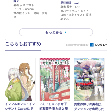
録２
界狂想曲 …2
著者 安里 アサト
著者 愛七 ひろ
イラスト necomi
カバーイラスト ｓｈｒｉ
世界観イラスト 尾崎 伊万
口絵・本文イラスト 長浜
里
めぐみ
もっとみる
こちらもおすすめ
Recommended by
インフルエンス・イン
いらっしゃいませ 下
異世界帰りの勇者は、
シデント Case:01 男
町和菓子 栗丸堂２ 聖
ダンジョンが出現した