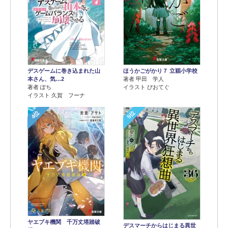
デスゲームに巻き込まれた山
ほうかごがかり７ 立穎小学校
本さん、気…2
著者 甲田 学人
著者 ぽち
イラスト ぴおてぐ
イラスト 久賀 フーナ
4位
5位
ヤエブキ機関 千万丈塔踏破
デスマーチからはじまる異世