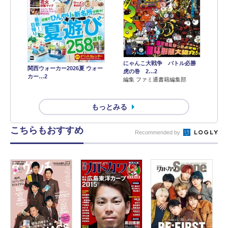
にゃんこ大戦争 バトル必勝
関西ウォーカー2026夏 ウォー
虎の巻 2…2
カー…2
編集 ファミ通書籍編集部
もっとみる
こちらもおすすめ
Recommended by