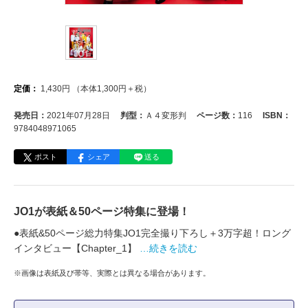
定価：
1,430
円
（本体
1,300
円＋税）
発売日：
2021年07月28日
判型：
Ａ４変形判
ページ数：
116
ISBN：
9784048971065
ポスト
シェア
送る
JO1が表紙＆50ページ特集に登場！
●表紙&50ページ総力特集JO1完全撮り下ろし＋3万字超！ロング
インタビュー【Chapter_1】
…続きを読む
※画像は表紙及び帯等、実際とは異なる場合があります。