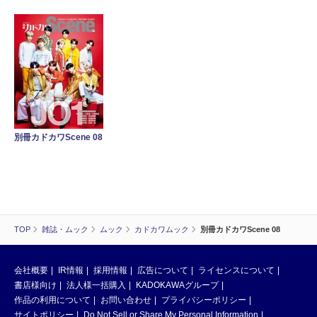
別冊カドカワScene 08
TOP
雑誌・ムック
ムック
カドカワムック
別冊カドカワScene 08
会社概要
IR情報
採用情報
広告について
ライセンスについて
書店様向け
法人様一括購入
KADOKAWAグループ
作品の利用について
お問い合わせ
プライバシーポリシー
サイトポリシー
Do Not Sell or Share My Personal Information