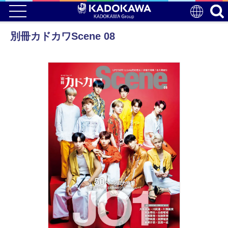
別冊カドカワScene 08