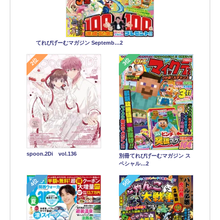
てれびげーむマガジン Septemb…2
2位
3位
spoon.2Di vol.136
別冊てれびげーむマガジン ス
ペシャル…2
4位
5位