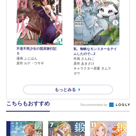
不老不死少女の苗床旅行記
私、蜘蛛なモンスターをテイ
５
ムしたので…2
漫画 ふじはん
作画 さんねこ
原作 ルナ・ウサギ
原作 あきさけ
キャラクター原案 タムラ
ヨウ
もっとみる
こちらもおすすめ
Recommended by