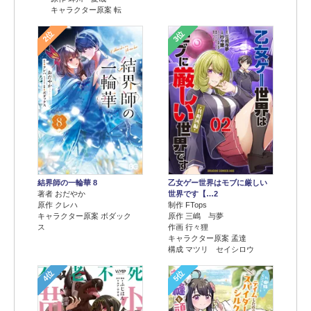
キャラクター原案 転
2位
3位
結界師の一輪華 8
乙女ゲー世界はモブに厳しい
著者 おだやか
世界です【…2
原作 クレハ
制作 FTops
キャラクター原案 ボダック
原作 三嶋 与夢
ス
作画 行々狸
キャラクター原案 孟達
構成 マツリ セイシロウ
4位
5位