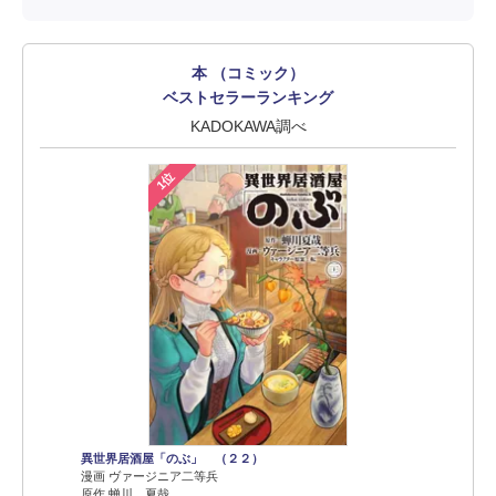
本 （コミック）
ベストセラーランキング
KADOKAWA調べ
1位
異世界居酒屋「のぶ」 （２２）
漫画 ヴァージニア二等兵
原作 蝉川 夏哉