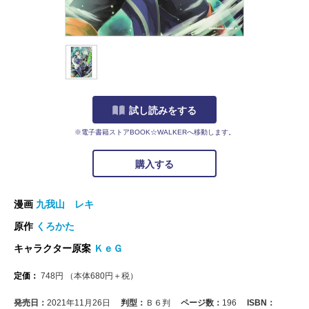
試し読みをする
※電子書籍ストアBOOK☆WALKERへ移動します。
購入する
漫画
九我山 レキ
原作
くろかた
キャラクター原案
ＫｅＧ
定価：
748
円
（本体
680
円＋税）
発売日：
2021年11月26日
判型：
Ｂ６判
ページ数：
196
ISBN：