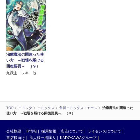
治癒魔法の間違った使
い方 ～戦場を駆ける
回復要員～ （９）
九我山 レキ 他
TOP
コミック
コミックス
角川コミックス・エース
治癒魔法の間違った
使い方 ～戦場を駆ける回復要員～ （９）
会社概要
IR情報
採用情報
広告について
ライセンスについて
書店様向け
法人様一括購入
KADOKAWAグループ