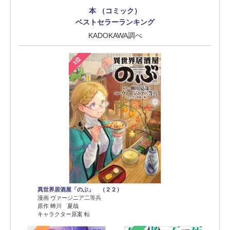
本 （コミック）
ベストセラーランキング
KADOKAWA調べ
1位
異世界居酒屋「のぶ」 （２２）
漫画 ヴァージニア二等兵
原作 蝉川 夏哉
キャラクター原案 転