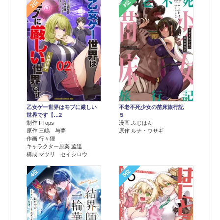
2位
3位
乙女ゲー世界はモブに厳しい
不老不死少女の苗床旅行記
世界です【…2
５
制作 FTops
漫画 ふじはん
原作 三嶋 与夢
原作 ルナ・ウサギ
作画 行々狸
キャラクター原案 孟達
構成 マツリ セイシロウ
4位
5位