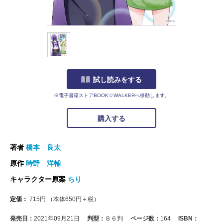
試し読みをする
※電子書籍ストアBOOK☆WALKERへ移動します。
購入する
著者
橋本 良太
原作
時野 洋輔
キャラクター原案
ちり
定価：
715
円
（本体
650
円＋税）
発売日：
2021年09月21日
判型：
Ｂ６判
ページ数：
164
ISBN：