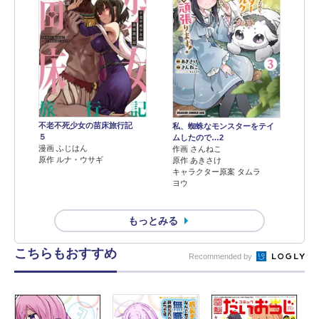
不老不死少女の苗床旅行記
私、蜘蛛なモンスターをテイ
５
ムしたので…2
漫画 ふじはん
作画 さんねこ
原作 ルナ・ウサギ
原作 あきさけ
キャラクター原案 タムラ
ヨウ
もっとみる
こちらもおすすめ
Recommended by