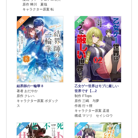
原作 蝉川 夏哉
キャラクター原案 転
2位
3位
結界師の一輪華 8
乙女ゲー世界はモブに厳しい
著者 おだやか
世界です【…2
原作 クレハ
制作 FTops
キャラクター原案 ボダック
原作 三嶋 与夢
ス
作画 行々狸
キャラクター原案 孟達
構成 マツリ セイシロウ
4位
5位