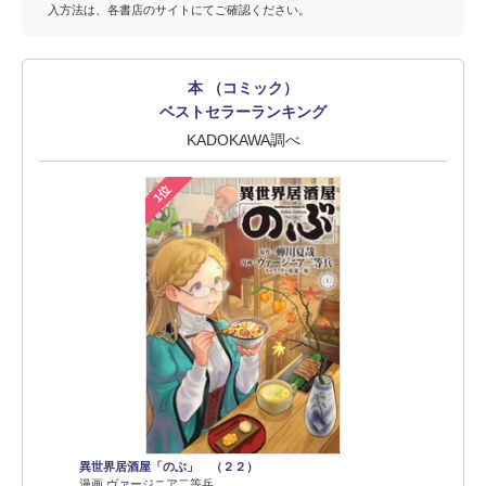
入方法は、各書店のサイトにてご確認ください。
本 （コミック）
ベストセラーランキング
KADOKAWA調べ
1位
異世界居酒屋「のぶ」 （２２）
漫画 ヴァージニア二等兵