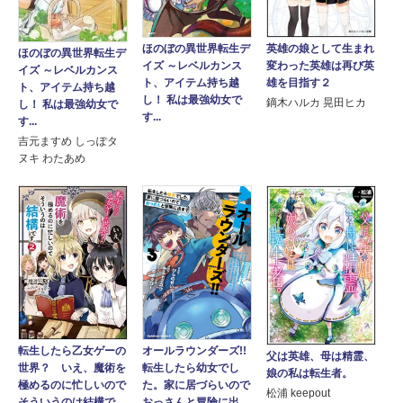
英雄の娘として生まれ
ほのぼの異世界転生デ
ほのぼの異世界転生デ
変わった英雄は再び英
イズ ～レベルカンス
イズ ～レベルカンス
雄を目指す２
ト、アイテム持ち越
ト、アイテム持ち越
し！ 私は最強幼女で
鏑木ハルカ 晃田ヒカ
し！ 私は最強幼女で
す...
す...
吉元ますめ しっぽタ
ヌキ わたあめ
オールラウンダーズ!!
転生したら乙女ゲーの
父は英雄、母は精霊、
転生したら幼女でし
世界？ いえ、魔術を
娘の私は転生者。
た。家に居づらいので
極めるのに忙しいので
松浦 keepout
おっさんと冒険に出...
そういうのは結構で