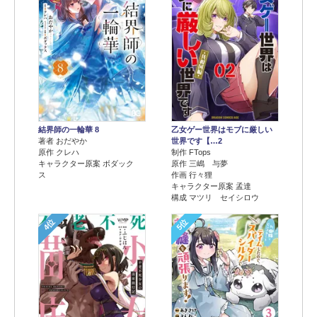
結界師の一輪華 8
乙女ゲー世界はモブに厳しい
著者 おだやか
世界です【…2
原作 クレハ
制作 FTops
キャラクター原案 ボダック
原作 三嶋 与夢
ス
作画 行々狸
キャラクター原案 孟達
構成 マツリ セイシロウ
4位
5位