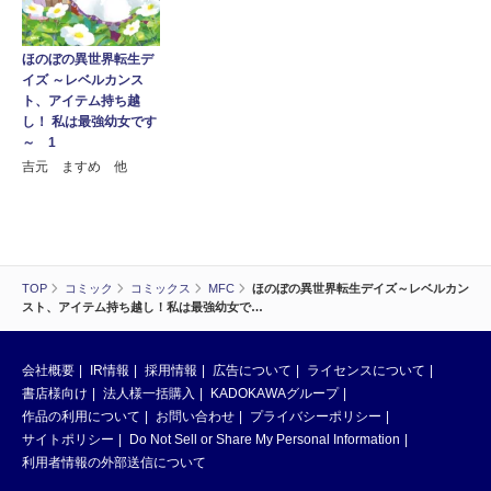
ほのぼの異世界転生デ
イズ ～レベルカンス
ト、アイテム持ち越
し！ 私は最強幼女です
～ 1
吉元 ますめ 他
TOP
コミック
コミックス
MFC
ほのぼの異世界転生デイズ～レベルカン
スト、アイテム持ち越し！私は最強幼女で…
会社概要
IR情報
採用情報
広告について
ライセンスについて
書店様向け
法人様一括購入
KADOKAWAグループ
作品の利用について
お問い合わせ
プライバシーポリシー
サイトポリシー
Do Not Sell or Share My Personal Information
利用者情報の外部送信について