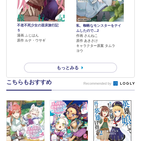
不老不死少女の苗床旅行記
私、蜘蛛なモンスターをテイ
５
ムしたので…2
漫画 ふじはん
作画 さんねこ
原作 ルナ・ウサギ
原作 あきさけ
キャラクター原案 タムラ
ヨウ
もっとみる
こちらもおすすめ
Recommended by