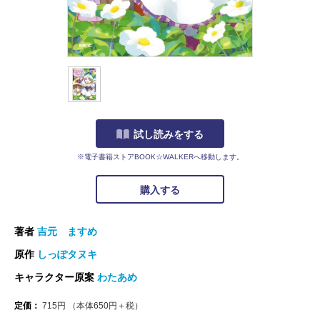
試し読みをする
※電子書籍ストアBOOK☆WALKERへ移動します。
購入する
著者
吉元 ますめ
原作
しっぽタヌキ
キャラクター原案
わたあめ
定価：
715
円
（本体
650
円＋税）