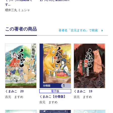
す...
櫻井三丸 ミュシャ
この著者の商品
著者名「吉元ますめ」で検索
くまみこ 20
くまみこ 19
電子版
くまみこ【分冊版】
吉元 ますめ
吉元 ますめ
吉元 ますめ