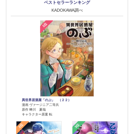
ベストセラーランキング
KADOKAWA調べ
1位
異世界居酒屋「のぶ」 （２２）
漫画 ヴァージニア二等兵
原作 蝉川 夏哉
キャラクター原案 転
2位
3位