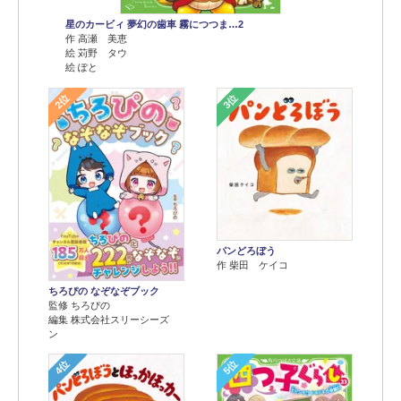
星のカービィ 夢幻の歯車 霧につつま…2
作 高瀬 美恵
絵 苅野 タウ
絵 ぽと
2位
3位
パンどろぼう
作 柴田 ケイコ
ちろぴの なぞなぞブック
監修 ちろぴの
編集 株式会社スリーシーズ
ン
4位
5位