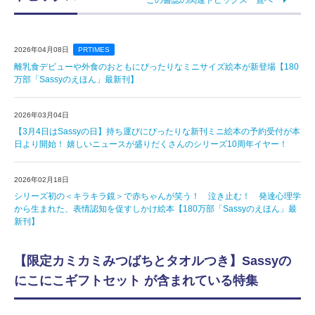
2026年04月08日
PRTIMES
離乳食デビューや外食のおともにぴったりなミニサイズ絵本が新登場【180
万部「Sassyのえほん」最新刊】
2026年03月04日
【3月4日はSassyの日】持ち運びにぴったりな新刊ミニ絵本の予約受付が本
日より開始！ 嬉しいニュースが盛りだくさんのシリーズ10周年イヤー！
2026年02月18日
シリーズ初の＜キラキラ鏡＞で赤ちゃんが笑う！ 泣き止む！ 発達心理学
から生まれた、表情認知を促すしかけ絵本【180万部「Sassyのえほん」最
新刊】
【限定カミカミみつばちとタオルつき】Sassyの
にこにこギフトセット が含まれている特集