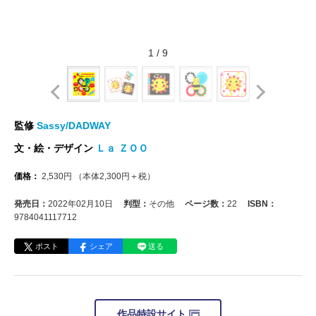
1
/
9
監修
Sassy/DADWAY
文・絵・デザイン
Ｌａ ＺＯＯ
価格：
2,530
円
（本体
2,300
円＋税）
発売日：
2022年02月10日
判型：
その他
ページ数：
22
ISBN：
9784041117712
ポスト
シェア
送る
作品特設サイト