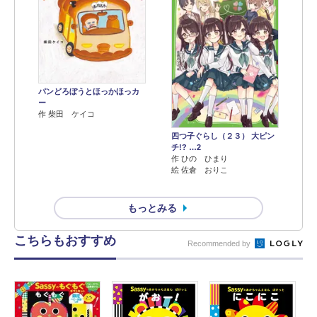
パンどろぼうとほっかほっカ
ー
作 柴田 ケイコ
四つ子ぐらし（２３） 大ピン
チ!? …2
作 ひの ひまり
絵 佐倉 おりこ
もっとみる
こちらもおすすめ
Recommended by