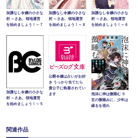
加護なし令嬢の小さな
加護なし令嬢の小さな
加護なし令嬢の小さな
村 ～さあ、領地運営
村 ～さあ、領地運営
村 ～さあ、領地運営
を始めましょう！～ 7
を始めましょう！～ 8
を始めましょう！～ 6
公爵令嬢は占いがお好
き うっかり当てたら
貴公子に執着されてい
加護なし令嬢の小さな
ます
泡沫に神は微睡む ５
村 ～さあ、領地運営
玄の微睡みに、少年は
を始めましょう！～ 5
縁るを巡れ
関連作品