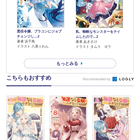
悪役令嬢、ブラコンにジョブ
私、蜘蛛なモンスターをテイ
チェンジし…2
ムしたので…2
著者 浜千鳥
著者 あきさけ
イラスト 八美☆わん
イラスト タムラ ヨウ
もっとみる
こちらもおすすめ
Recommended by