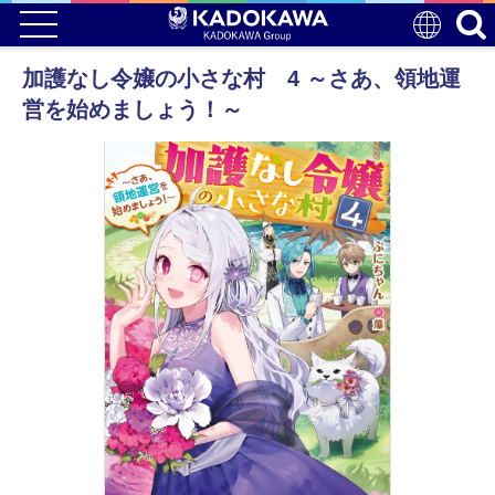
加護なし令嬢の小さな村 4 ～さあ、領地運
営を始めましょう！～