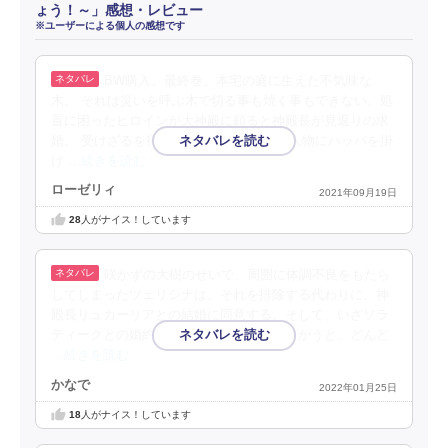
ょう！～」感想・レビュー
※ユーザーによる個人の感想です
BW購入。最終巻。本宅の庭に生えた不気味な
木。 それは災いを呼ぶ木で切る事も焼く事もできない。処
置に困ったヒロインが大神殿に頼ると神殿長が見返りの求
婚。 受けざるを得なくなったが、意外な人物にハッパを掛
け
…続きを読む
ローゼリィ
2021年09月19日
28
人がナイス！しています
咲かずの大樹のせいで、周囲に体調不良をもたら
してしまったツェリシナは、それを排除する代わりに、神
殿長リュカーリアとの結婚に同意する。そして、いざソラ
ティークとの婚約破棄を経て、神殿へと向かうと、どんど
…続きを読む
かなで
2022年01月25日
18
人がナイス！しています