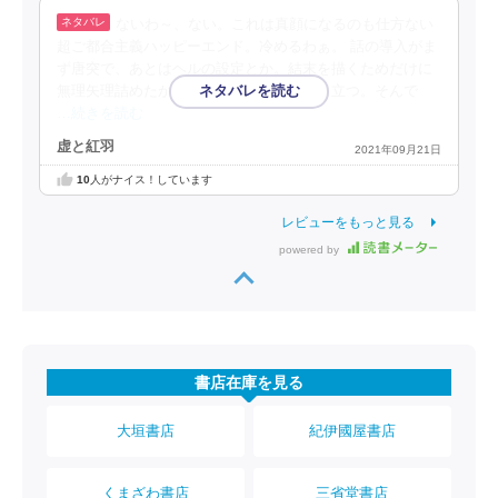
ないわ～、ない。これは真顔になるのも仕方ない
超ご都合主義ハッピーエンド。冷めるわぁ。 話の導入がま
ず唐突で、あとはヘルの設定とか。結末を描くためだけに
無理矢理詰めたかのような扱いの雑さが目立つ。そんで
…続きを読む
虚と紅羽
2021年09月21日
10
人がナイス！しています
レビューをもっと見る
powered by
書店在庫を見る
大垣書店
紀伊國屋書店
くまざわ書店
三省堂書店