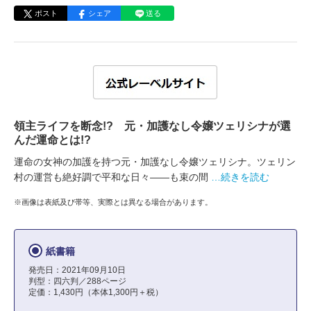
ポスト
シェア
送る
領主ライフを断念!? 元・加護なし令嬢ツェリシナが選
んだ運命とは!?
運命の女神の加護を持つ元・加護なし令嬢ツェリシナ。ツェリン
村の運営も絶好調で平和な日々――も束の間
…続きを読む
※画像は表紙及び帯等、実際とは異なる場合があります。
紙書籍
発売日：2021年09月10日
判型：四六判／288ページ
定価：1,430円（本体1,300円＋税）