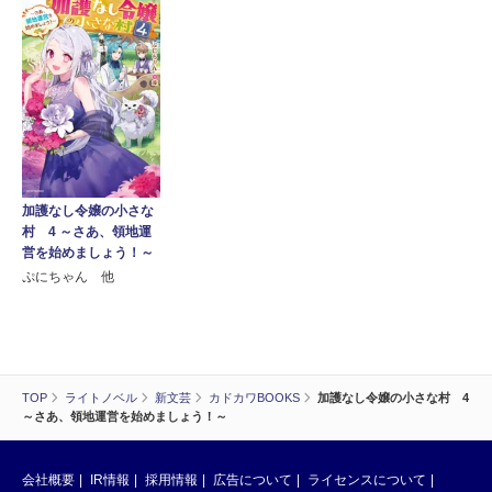
加護なし令嬢の小さな
村 4 ～さあ、領地運
営を始めましょう！～
ぷにちゃん 他
TOP
ライトノベル
新文芸
カドカワBOOKS
加護なし令嬢の小さな村 4
～さあ、領地運営を始めましょう！～
会社概要
IR情報
採用情報
広告について
ライセンスについて