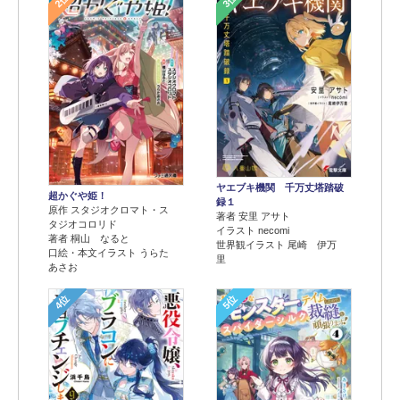
ヤエブキ機関 千万丈塔踏破
超かぐや姫！
録１
原作 スタジオクロマト・ス
著者 安里 アサト
タジオコロリド
イラスト necomi
著者 桐山 なると
世界観イラスト 尾崎 伊万
口絵・本文イラスト うらた
里
あさお
4位
5位