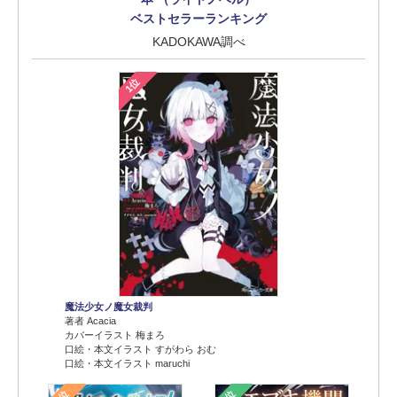
ベストセラーランキング
KADOKAWA調べ
1位
魔法少女ノ魔女裁判
著者 Acacia
カバーイラスト 梅まろ
口絵・本文イラスト すがわら おむ
口絵・本文イラスト maruchi
2位
3位