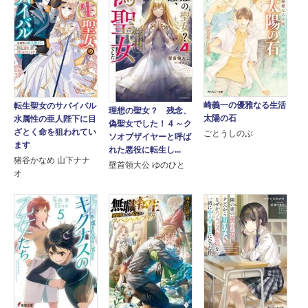
崎義一の優雅なる生活
転生聖女のサバイバル
理想の聖女？ 残念、
太陽の石
水属性の亜人陛下に目
偽聖女でした！ 4 ～ク
ざとく命を狙われてい
ごとうしのぶ
ソオブザイヤーと呼ば
ます
れた悪役に転生し...
猪谷かなめ 山下ナナ
壁首領大公 ゆのひと
オ