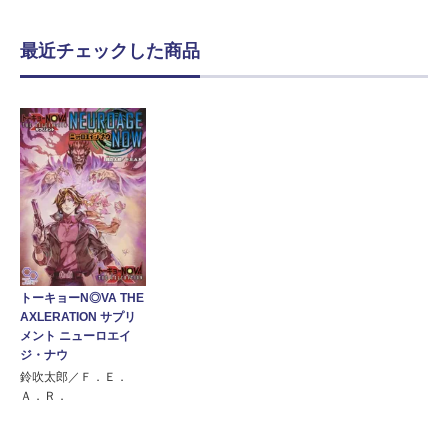
最近チェックした商品
トーキョーN◎VA THE
AXLERATION サプリ
メント ニューロエイ
ジ・ナウ
鈴吹太郎／Ｆ．Ｅ．
Ａ．Ｒ．