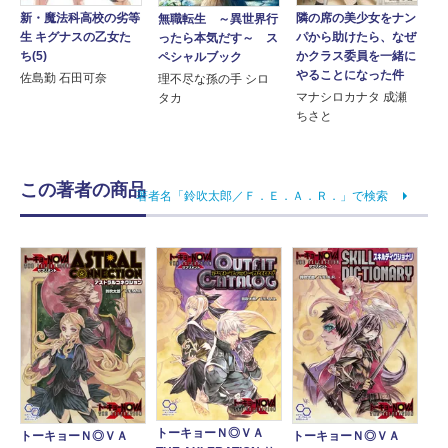
新・魔法科高校の劣等
隣の席の美少女をナン
無職転生 ～異世界行
生 キグナスの乙女た
パから助けたら、なぜ
ったら本気だす～ ス
ち(5)
かクラス委員を一緒に
ペシャルブック
やることになった件
佐島勤 石田可奈
理不尽な孫の手 シロ
マナシロカナタ 成瀬
タカ
ちさと
この著者の商品
著者名「鈴吹太郎／Ｆ．Ｅ．Ａ．Ｒ．」で検索
トーキョーＮ◎ＶＡ
トーキョーＮ◎ＶＡ
トーキョーＮ◎ＶＡ