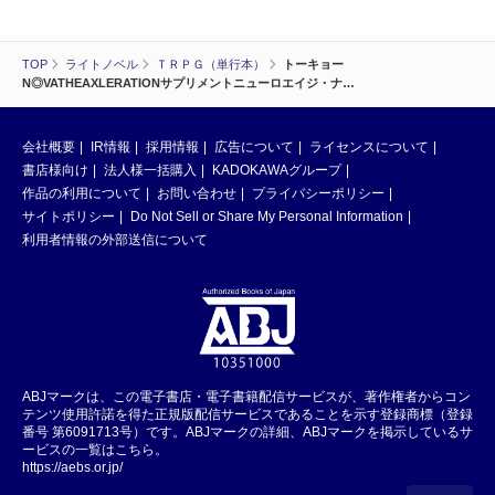
TOP
ライトノベル
ＴＲＰＧ（単行本）
トーキョー
N◎VATHEAXLERATIONサプリメントニューロエイジ・ナ…
会社概要
IR情報
採用情報
広告について
ライセンスについて
書店様向け
法人様一括購入
KADOKAWAグループ
作品の利用について
お問い合わせ
プライバシーポリシー
サイトポリシー
Do Not Sell or Share My Personal Information
利用者情報の外部送信について
ABJマークは、この電子書店・電子書籍配信サービスが、著作権者からコン
テンツ使用許諾を得た正規版配信サービスであることを示す登録商標（登録
番号 第6091713号）です。ABJマークの詳細、ABJマークを掲示しているサ
ービスの一覧はこちら。
https://aebs.or.jp/