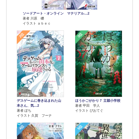
ソードアート・オンライン マテリアル…2
著者 川原 礫
イラスト ａｂｅｃ
2位
3位
デスゲームに巻き込まれた山
ほうかごがかり７ 立穎小学校
本さん、気…2
著者 甲田 学人
著者 ぽち
イラスト ぴおてぐ
イラスト 久賀 フーナ
4位
5位