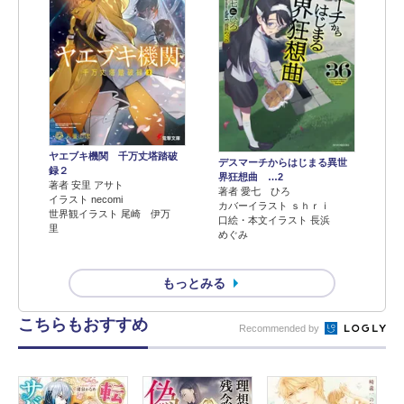
ヤエブキ機関 千万丈塔踏破
デスマーチからはじまる異世
録２
界狂想曲 …2
著者 安里 アサト
著者 愛七 ひろ
イラスト necomi
カバーイラスト ｓｈｒｉ
世界観イラスト 尾崎 伊万
口絵・本文イラスト 長浜
里
めぐみ
もっとみる
こちらもおすすめ
Recommended by