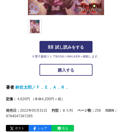
試し読みをする
※電子書籍ストアBOOK☆WALKERへ移動します。
購入する
著者
鈴吹太郎／Ｆ．Ｅ．Ａ．Ｒ．
定価：
4,620
円
（本体
4,200
円＋税）
発売日：
2022年05月31日
判型：
Ｂ５判
ページ数：
256
ISBN：
9784047367265
ポスト
シェア
送る