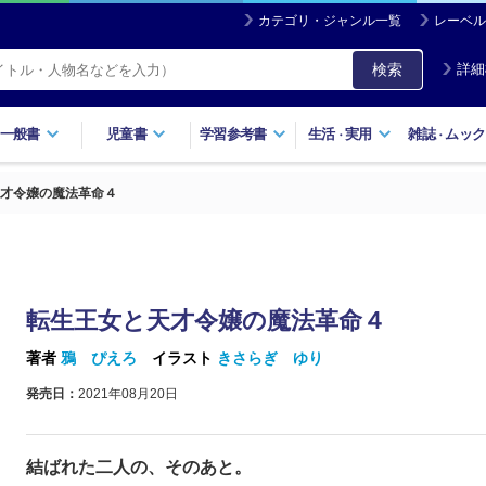
カテゴリ・ジャンル一覧
レーベル
検索
詳細
一般書
児童書
学習参考書
生活
実用
雑誌
ムック
・
・
才令嬢の魔法革命４
転生王女と天才令嬢の魔法革命４
著者
鴉 ぴえろ
イラスト
きさらぎ ゆり
発売日：
2021年08月20日
結ばれた二人の、そのあと。