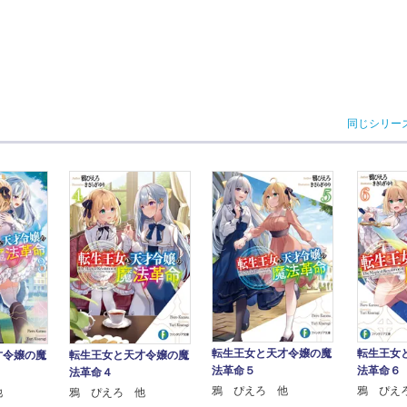
同じシリー
転生王女と天才令嬢の魔
転生王女
才令嬢の魔
転生王女と天才令嬢の魔
法革命５
法革命６
法革命４
鴉 ぴえろ 他
鴉 ぴえ
他
鴉 ぴえろ 他