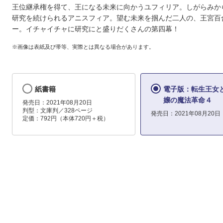
王位継承権を得て、王になる未来に向かうユフィリア。しがらみか
研究を続けられるアニスフィア。望む未来を掴んだ二人の、王宮百
ー。イチャイチャに研究にと盛りだくさんの第四幕！
※画像は表紙及び帯等、実際とは異なる場合があります。
紙書籍
電子版：転生王女
嬢の魔法革命４
発売日：2021年08月20日
判型：文庫判／328ページ
発売日：2021年08月20日
定価：792円（本体720円＋税）