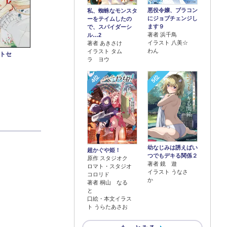
悪役令嬢、ブラコン
私、蜘蛛なモンスタ
にジョブチェンジし
ーをテイムしたの
ます９
で、スパイダーシ
著者 浜千鳥
ル…2
イラスト 八美☆
著者 あきさけ
わん
イラスト タム
トセ
ラ ヨウ
4位
5位
幼なじみは誘えばい
超かぐや姫！
つでもデキる関係２
原作 スタジオク
著者 鏡 遊
ロマト・スタジオ
イラスト うなさ
コロリド
か
著者 桐山 なる
と
口絵・本文イラス
ト うらたあさお