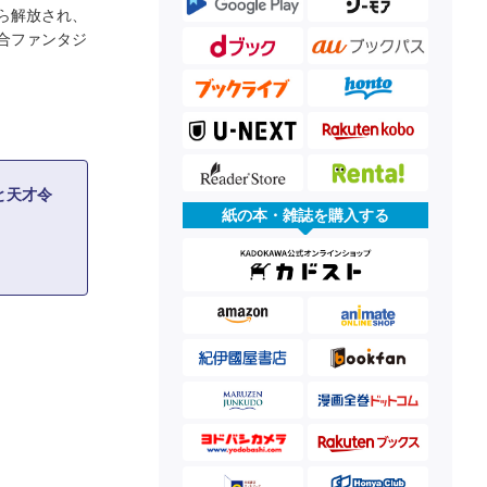
ら解放され、
合ファンタジ
と天才令
紙の本・雑誌を購入する