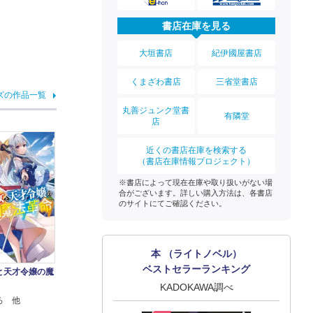
書店在庫を見る
大垣書店
紀伊國屋書店
くまざわ書店
三省堂書店
ズの作品一覧
丸善ジュンク堂書
有隣堂
店
近くの書店在庫を検索する
（書店在庫情報プロジェクト）
※書店によって現在在庫や取り扱いがない場
合がございます。詳しい購入方法は、各書店
のサイトにてご確認ください。
本 （ライトノベル）
ベストセラーランキング
と天才令嬢の魔
KADOKAWA調べ
ろ 他