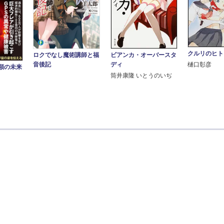
クルリのヒト
ビアンカ・オーバースタ
ロクでなし魔術講師と福
ディ
樋口彰彦
音後記
類の未来
筒井康隆 いとうのいぢ