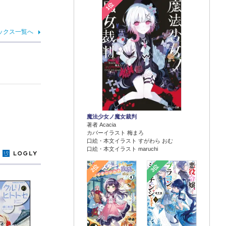
1位
ックス一覧へ
魔法少女ノ魔女裁判
著者 Acacia
カバーイラスト 梅まろ
口絵・本文イラスト すがわら おむ
口絵・本文イラスト maruchi
y
2位
3位