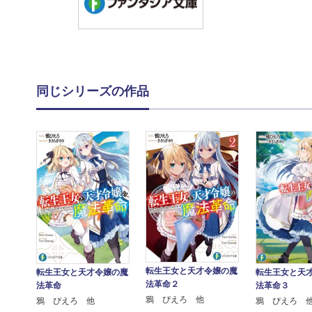
同じシリーズの作品
転生王女と天才令嬢の魔
転生王女と天才令嬢の魔
転生王女と天
法革命２
法革命
法革命３
鴉 ぴえろ 他
鴉 ぴえろ 他
鴉 ぴえろ 