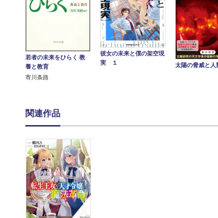
彼女の未来と僕の架空現
若者の未来をひらく 教
実 １
太陽の脅威と人
養と教育
寄川条路
関連作品