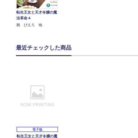
転生王女と天才令嬢の魔
法革命４
鴉 ぴえろ 他
最近チェックした商品
電子版
転生王女と天才令嬢の魔