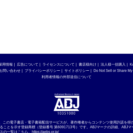
採用情報
広告について
ライセンスについて
書店様向け
法人様一括購入
K
お問い合わせ
プライバシーポリシー
サイトポリシー
Do Not Sell or Share My
利用者情報の外部送信について
は、この電子書店・電子書籍配信サービスが、著作権者からコンテンツ使用許諾を得
ることを示す登録商標（登録番号 第6091713号）です。ABJマークの詳細、ABJ
スの一覧はこちら。
https://aebs.or.jp/