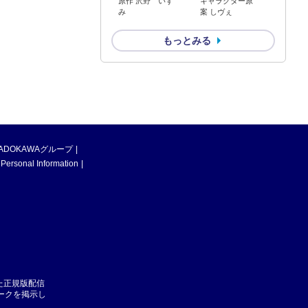
原作 沢野 いず
キャラクター原
み
案 しヴぇ
もっとみる
ADOKAWAグループ
 Personal Information
た正規版配信
マークを掲示し