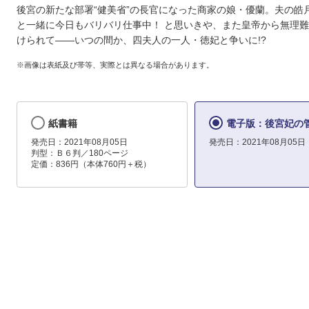
後宮の新たな部署“健美省”の長官になった商家の娘・優蘭。夫の皓
と一緒に今日もバリバリ仕事中！ と思いきや、また皇帝から無理
けられて――いつの間か、四夫人の一人・徳妃と争いに!?
※画像は表紙及び帯等、実際とは異なる場合があります。
紙書籍
電子版：後宮妃の管
発売日：2021年08月05日
発売日：2021年08月05日
判型：Ｂ６判／180ページ
定価：836円（本体760円＋税）