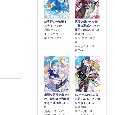
結界師の一輪華 8
悪役令嬢レベル99
著者 おだやか
～私は裏ボスですが
原作 クレハ
魔王ではありま…2
キャラクター原
著者 のこみ
案 ボダックス
原作 七夕 さと
り
キャラクター原
案 Tea
4位
5位
病弱な悪役令嬢です
BLゲームの主人公
が、婚約者が過保護
の弟であることに気
すぎて逃げ出した…
がつきました 5
2
著者 加奈
漫画 小箱 ハコ
原作 花果 唯