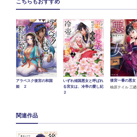
こちらもおすすめ
後宮一番の悪女
いずれ傾国悪女と呼ばれ
アラベスク後宮の和国
る宮女は、冷帝の愛し妃
姫 ２
柚原テイル 三廼
２
関連作品