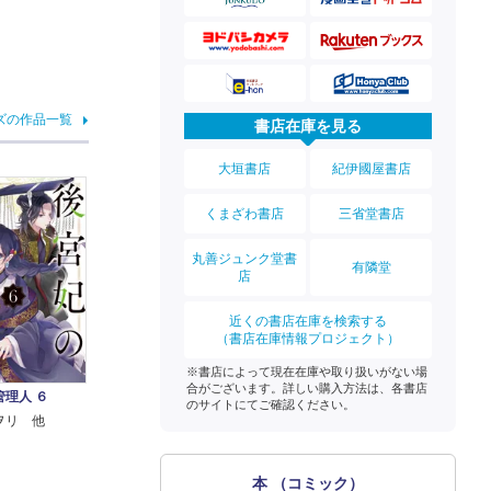
ズの作品一覧
書店在庫を見る
大垣書店
紀伊國屋書店
くまざわ書店
三省堂書店
丸善ジュンク堂書
有隣堂
店
近くの書店在庫を検索する
（書店在庫情報プロジェクト）
※書店によって現在在庫や取り扱いがない場
合がございます。詳しい購入方法は、各書店
理人 ６
のサイトにてご確認ください。
ヲリ 他
本 （コミック）