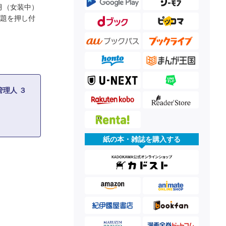
月（女装中）
難題を押し付
理人 ３
紙の本・雑誌を購入する