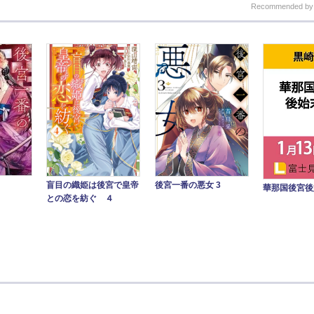
Recommended b
盲目の織姫は後宮で皇帝
後宮一番の悪女 3
華那国後宮後
との恋を紡ぐ ４