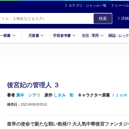
カテゴリ・ジャンル一覧
レーベル
検索
詳細
一般書
児童書
学習参考書
生活
実用
雑誌
ムック
・
・
後宮妃の管理人 ３
著者
廣本 シヲリ
原作
しきみ 彰
キャラクター原案
Ｉｚｕｍ
発売日：
2021年08月05日
皇帝の使命で新たな戦い勃発!? 大人気中華後宮ファンタジ