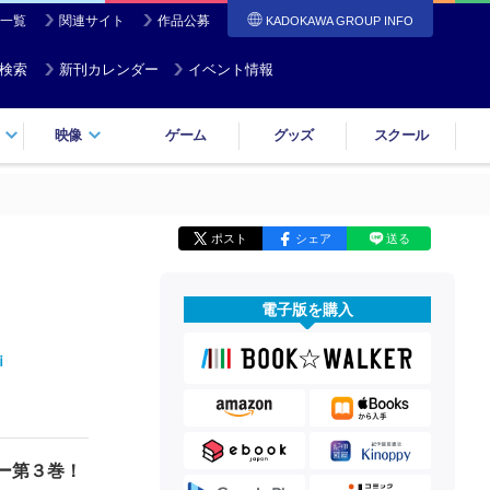
一覧
関連サイト
作品公募
KADOKAWA GROUP INFO
検索
新刊カレンダー
イベント情報
映像
ゲーム
グッズ
スクール
ポスト
シェア
送る
電子版を購入
ｉ
ー第３巻！