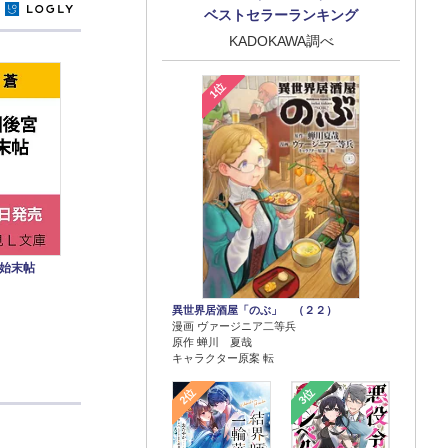
y
ベストセラーランキング
KADOKAWA調べ
1位
始末帖
異世界居酒屋「のぶ」 （２２）
漫画 ヴァージニア二等兵
原作 蝉川 夏哉
キャラクター原案 転
2位
3位