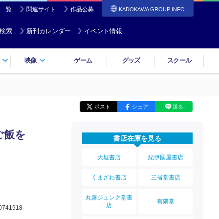
一覧
関連サイト
作品公募
KADOKAWA GROUP INFO
検索
新刊カレンダー
イベント情報
映像
ゲーム
グッズ
スクール
ポスト
シェア
送る
ご飯を
書店在庫を見る
大垣書店
紀伊國屋書店
くまざわ書店
三省堂書店
丸善ジュンク堂書
有隣堂
店
0741918