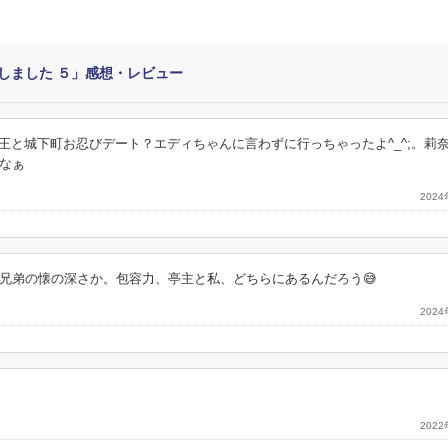
しました ５」感想・レビュー
クス王と城下町お忍びデート？エディちゃんに言わずに行っちゃったよ^_^;。莉
なぁ
202
兄弟の懐の深さか。包容力、亭主と私、どちらにあるんだろう😅
202
202