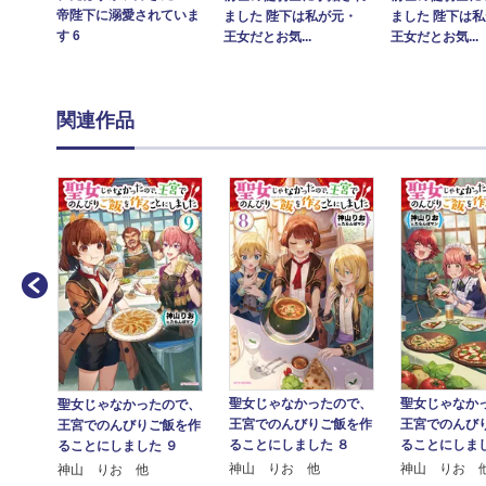
帝陛下に溺愛されていま
ました 陛下は私が元・
ました 陛下は
す 6
王女だとお気...
王女だとお気...
関連作品
ので、
聖女じゃなかったので、
聖女じゃなか
聖女じゃなかったので、
飯を作
王宮でのんびりご飯を作
王宮でのんび
王宮でのんびりご飯を作
１０
ることにしました ８
ることにしまし
ることにしました ９
神山 りお 他
神山 りお 
神山 りお 他