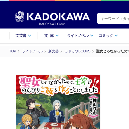
文芸書
文庫
ライトノベル
コミック
TOP
ライトノベル
新文芸
カドカワBOOKS
聖女じゃなかったの