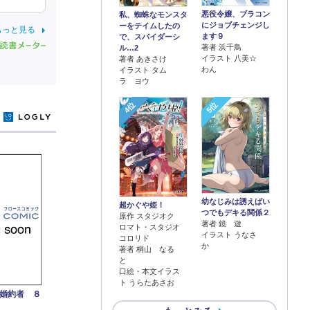
悪役令嬢、ブラコン
私、蜘蛛なモンスタ
にジョブチェンジし
ーをテイムしたの
もっと見る
ます９
で、スパイダーシ
著者 浜千鳥
ル…2
イラスト 八美☆
著者 あきさけ
わん
イラスト タム
ラ ヨウ
4位
5位
y
幼なじみは誘えばい
超かぐや姫！
つでもデキる関係２
原作 スタジオク
著者 鏡 遊
ロマト・スタジオ
イラスト うなさ
コロリド
か
著者 桐山 なる
と
口絵・本文イラス
ト うらたあさお
婚約者 ８