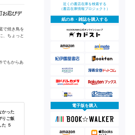
近くの書店在庫を検索する
（書店在庫情報プロジェクト）
町お忍びデ
紙の本・雑誌を購入する
庭で焼き鳥を
に、ちょっと
外でもからあ
電子版を購入
なかった
びりご飯
た ５