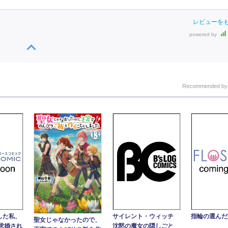
レビューを
powered by
Recommended b
した私、
サイレント・ウィッチ
指輪の選んだ
聖女じゃなかったので、
求婚され
沈黙の魔女の隠しごと