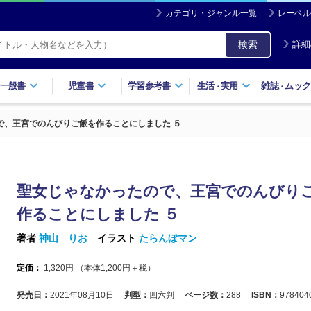
カテゴリ・ジャンル一覧
レーベル
検索
詳細
一般書
児童書
学習参考書
生活
実用
雑誌
ムック
・
・
で、王宮でのんびりご飯を作ることにしました ５
聖女じゃなかったので、王宮でのんびり
作ることにしました ５
著者
神山 りお
イラスト
たらんぼマン
定価：
1,320
円 （本体
1,200
円＋税）
発売日：
2021年08月10日
判型：
四六判
ページ数：
288
ISBN：
978404