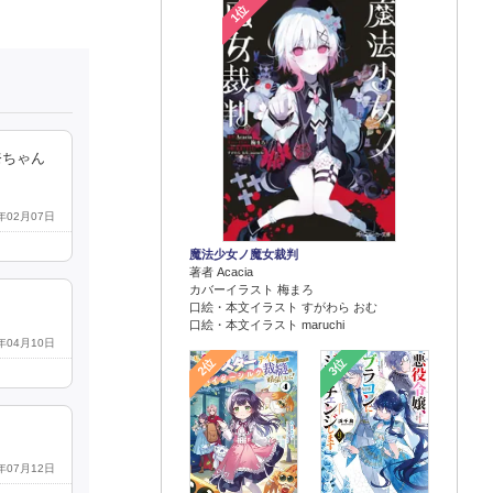
1位
奈ちゃん
4年02月07日
魔法少女ノ魔女裁判
著者 Acacia
カバーイラスト 梅まろ
口絵・本文イラスト すがわら おむ
口絵・本文イラスト maruchi
4年04月10日
2位
3位
2年07月12日