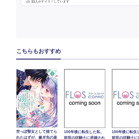
11
人がナイス！しています
こちらもおすすめ
空っぽ聖女として捨てら
100年後に転生した私、
100年後に転生
れたはずが、嫁ぎ先の皇
前世の従騎士に求婚され
前世の従騎士に