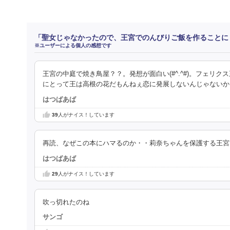
「聖女じゃなかったので、王宮でのんびりご飯を作ることに
※ユーザーによる個人の感想です
王宮の中庭で焼き鳥屋？？。発想が面白い(#^.^#)。フェリ
にとって王は高根の花だもんねぇ恋に発展しないんじゃないか
はつばあば
39
人がナイス！しています
再読、なぜこの本にハマるのか・・莉奈ちゃんを保護する王宮
はつばあば
29
人がナイス！しています
吹っ切れたのね
サンゴ