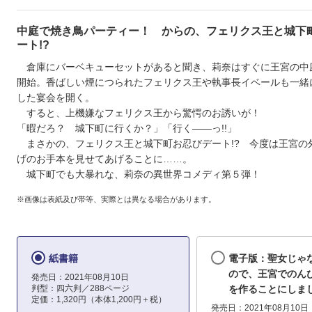
中庭で焼き鳥パーティー！ からの、フェリクス王と城下
ート!?
倉庫にバーベキューセットがあると聞き、莉奈はすぐに王宮の中
開始。香ばしい煙につられたフェリクス王や執事長イベールも一緒
した宴会を開く。
すると、上機嫌なフェリクス王から驚愕のお誘いが！
「暇だろ？ 城下町に行くか？」「行く――っ!!」
まさかの、フェリクス王と城下町お忍びデート!? 今度は王宮の
げのお手本を見せてあげることに……。
城下町でも大暴れな、莉奈の異世界コメディ第５弾！
※画像は表紙及び帯等、実際とは異なる場合があります。
紙書籍
電子版：聖女じゃ
ので、王宮でのん
発売日：2021年08月10日
判型：四六判／288ページ
を作ることにしまし
定価：1,320円（本体1,200円＋税）
発売日：2021年08月10日