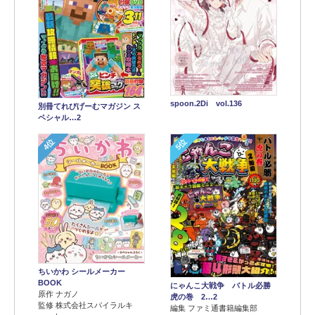
spoon.2Di vol.136
別冊てれびげーむマガジン ス
ペシャル…2
4位
5位
ちいかわ シールメーカー
BOOK
にゃんこ大戦争 バトル必勝
原作 ナガノ
虎の巻 2…2
監修 株式会社スパイラルキ
編集 ファミ通書籍編集部