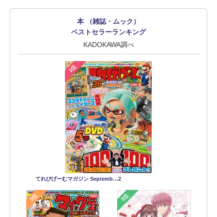
本 （雑誌・ムック）
ベストセラーランキング
KADOKAWA調べ
1位
てれびげーむマガジン Septemb…2
2位
3位