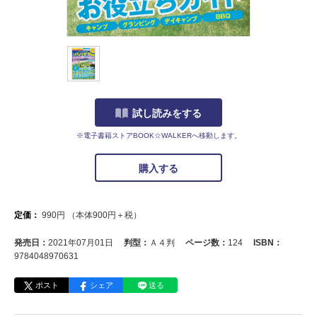
試し読みをする
※電子書籍ストアBOOK☆WALKERへ移動します。
購入する
定価：
990
円
（本体
900
円＋税）
発売日：
2021年07月01日
判型：
Ａ４判
ページ数：
124
ISBN：
9784048970631
ポスト
シェア
送る