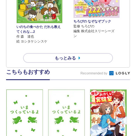
ちろぴの なぞなぞブック
監修 ちろぴの
いのちの食べかた だれも教え
編集 株式会社スリーシーズ
てくれな…2
ン
作 森 達也
絵 ヨシタケシンスケ
もっとみる
こちらもおすすめ
Recommended by