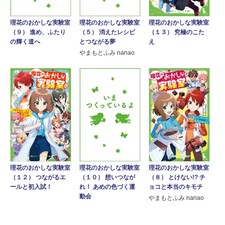
理花のおかしな実験室
理花のおかしな実験室
理花のおかしな実験室
（１３） 究極のこた
（５） 消えたレシピ
（９） 進め、ふたり
え
とつながる夢
の輝く道へ
やまもとふみ nanao
理花のおかしな実験室
理花のおかしな実験室
理花のおかしな実験室
（８） とけない!? チ
（１０） 想いつなが
（１２） つながるエ
ョコと本当のキモチ
れ！ あめの色づく運
ールと初入試！
動会
やまもとふみ nanao