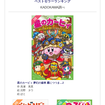
ベストセラーランキング
KADOKAWA調べ
1位
星のカービィ 夢幻の歯車 霧につつま…2
作 高瀬 美恵
絵 苅野 タウ
絵 ぽと
2位
3位