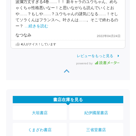
波瀾万丈すぎる4巻……！！ 新キャラのユウちゃん、めち
ゃくちゃ性格悪いなー！と思いながらも読んでいくとお
や……？もしや……？ユウちゃんの謎気になる……！そし
てソラくんはフランスへ。叶さんは……。そこで終わるの
ー？
…続きを読む
なつなみ
2022年04月24日
4
人がナイス！しています
レビューをもっと見る
powered by
書店在庫を見る
大垣書店
紀伊國屋書店
くまざわ書店
三省堂書店