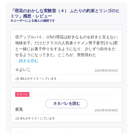
「理花のおかしな実験室（４） ふたりの約束とリンゴのヒ
ミツ」感想・レビュー
※ユーザーによる個人の感想です
④アップルパイ。小5の理花は好きなものを好きと言えない
地味女子。だけどクラスの人気者イケメン男子蒼空(そら)君
と一緒にお菓子作りをするようになり、少しずつ自分をだ
せるようになってきた。ところが、突然現れた
…続きを読む
☆よいこ
2023年05月04日
61
人がナイス！しています
ユウちゃん、男の子…だよね？叶さんの思惑がわ
かり、ドキドキ。早く続き読みたい。
夜兎
2022年09月08日
6
人がナイス！しています