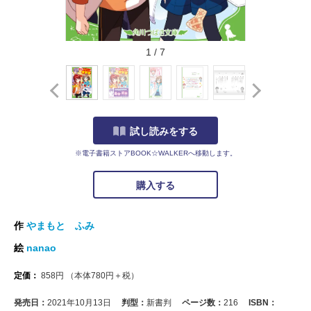
1
/
7
試し読みをする
※電子書籍ストアBOOK☆WALKERへ移動します。
購入する
作
やまもと ふみ
絵
nanao
定価：
858
円
（本体
780
円＋税）
発売日：
2021年10月13日
判型：
新書判
ページ数：
216
ISBN：