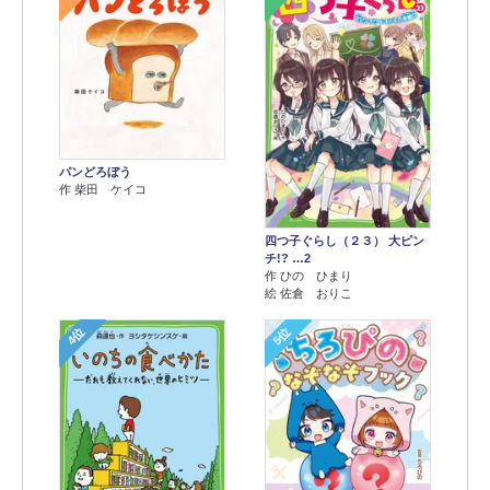
パンどろぼう
作 柴田 ケイコ
四つ子ぐらし（２３） 大ピン
チ!? …2
作 ひの ひまり
絵 佐倉 おりこ
4位
5位