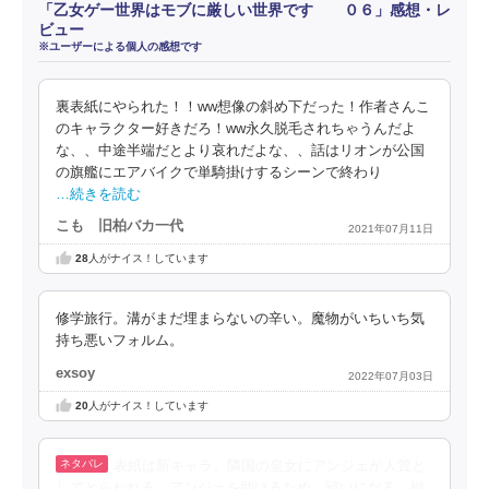
「乙女ゲー世界はモブに厳しい世界です ０６」感想・レ
ビュー
※ユーザーによる個人の感想です
裏表紙にやられた！！ww想像の斜め下だった！作者さんこ
のキャラクター好きだろ！ww永久脱毛されちゃうんだよ
な、、中途半端だとより哀れだよな、、話はリオンが公国
の旗艦にエアバイクで単騎掛けするシーンで終わり
…続きを読む
こも 旧柏バカ一代
2021年07月11日
28
人がナイス！しています
修学旅行。溝がまだ埋まらないの辛い。魔物がいちいち気
持ち悪いフォルム。
exsoy
2022年07月03日
20
人がナイス！しています
表紙は新キャラ。隣国の皇女にアンジェが人質と
してとらわれる。アンジェを助けるため、戦いになる。戦