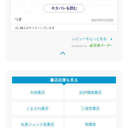
いの中、リビアが聖女としての力を発揮。まだ3人の関係は
こじれたまま。
つき
2021年07月26日
10
人がナイス！しています
レビューをもっと見る
powered by
書店在庫を見る
大垣書店
紀伊國屋書店
くまざわ書店
三省堂書店
丸善ジュンク堂書店
有隣堂