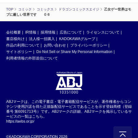
TOP
コミック
コミックス
ドラゴンコミックスエイジ
乙女ゲー世界はモ
ブに厳しい世界です ０６
会社概要
IR情報
採用情報
広告について
ライセンスについて
書店様向け
法人様一括購入
KADOKAWAグループ
作品の利用について
お問い合わせ
プライバシーポリシー
サイトポリシー
Do Not Sell or Share My Personal Information
利用者情報の外部送信について
ABJマークは、この電子書店・電子書籍配信サービスが、著作権者からコン
テンツ使用許諾を得た正規版配信サービスであることを示す登録商標（登録
番号 第6091713号）です。ABJマークの詳細、ABJマークを掲示しているサ
ービスの一覧はこちら。
https://aebs.or.jp/
©KADOKAWA CORPORATION 2026