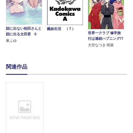
顔に出ない柏田さんと
義妹生活 （７）
世界一クラブ 修学旅
顔に出る太田君 6
行は連続ハプニング!?
東ふゆ
大空なつき 明菜
関連作品