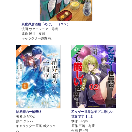
異世界居酒屋「のぶ」 （２２）
漫画 ヴァージニア二等兵
原作 蝉川 夏哉
キャラクター原案 転
2位
3位
結界師の一輪華 8
乙女ゲー世界はモブに厳しい
著者 おだやか
世界です【…2
原作 クレハ
制作 FTops
キャラクター原案 ボダック
原作 三嶋 与夢
ス
作画 行々狸