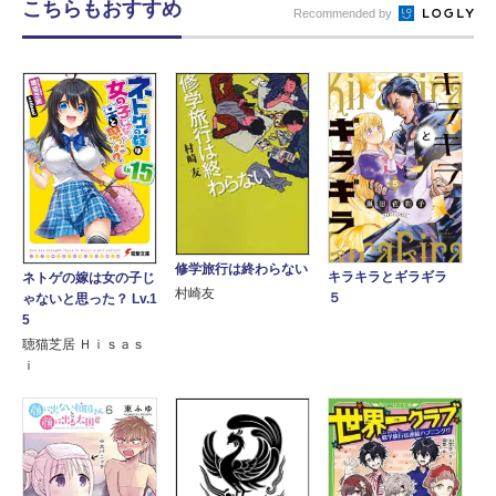
こちらもおすすめ
Recommended by
修学旅行は終わらない
キラキラとギラギラ
ネトゲの嫁は女の子じ
村崎友
５
ゃないと思った？ Lv.1
5
聴猫芝居 Ｈｉｓａｓ
ｉ