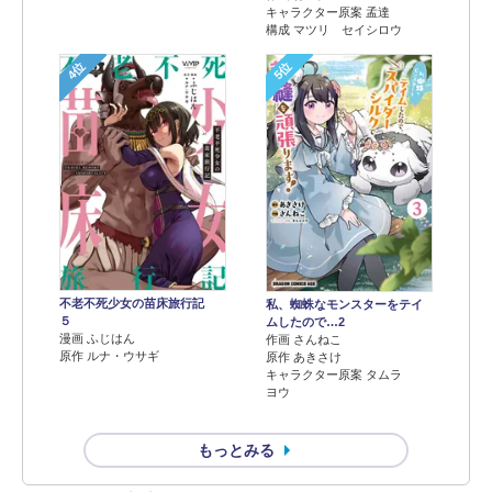
キャラクター原案 孟達
構成 マツリ セイシロウ
4位
5位
不老不死少女の苗床旅行記
私、蜘蛛なモンスターをテイ
５
ムしたので…2
漫画 ふじはん
作画 さんねこ
原作 ルナ・ウサギ
原作 あきさけ
キャラクター原案 タムラ
ヨウ
もっとみる