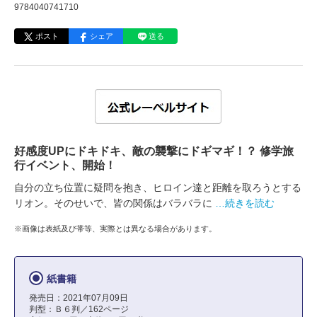
9784040741710
ポスト
シェア
送る
好感度UPにドキドキ、敵の襲撃にドギマギ！？ 修学旅
行イベント、開始！
自分の立ち位置に疑問を抱き、ヒロイン達と距離を取ろうとする
リオン。そのせいで、皆の関係はバラバラに
…続きを読む
※画像は表紙及び帯等、実際とは異なる場合があります。
紙書籍
発売日：2021年07月09日
判型：Ｂ６判／162ページ