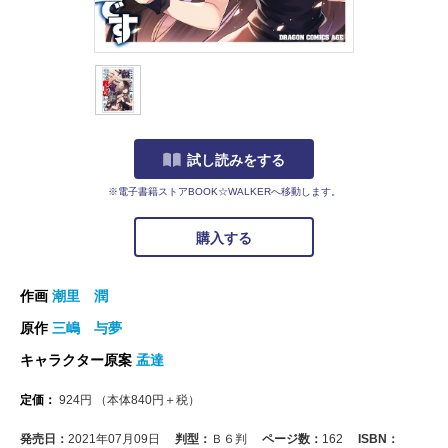
試し読みをする
※電子書籍ストアBOOK☆WALKERへ移動します。
購入する
作画
潮里 潤
原作
三嶋 与夢
キャラクター原案
孟達
定価：
924
円
（本体
840
円＋税）
発売日：
2021年07月09日
判型：
Ｂ６判
ページ数：
162
ISBN：