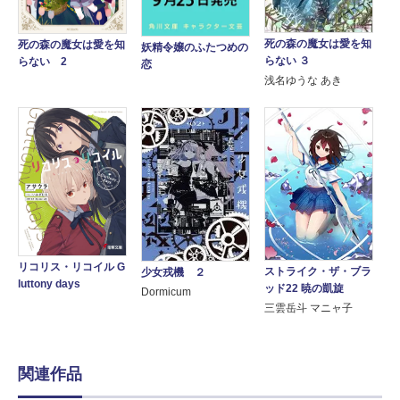
死の森の魔女は愛を知
死の森の魔女は愛を知
妖精令嬢のふたつめの
らない ３
らない 2
恋
浅名ゆうな あき
リコリス・リコイル G
ストライク・ザ・ブラ
少女戎機 ２
luttony days
ッド22 暁の凱旋
Dormicum
三雲岳斗 マニャ子
関連作品