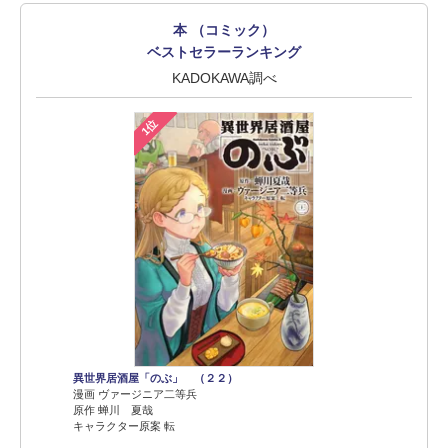
本 （コミック）
ベストセラーランキング
KADOKAWA調べ
1位
異世界居酒屋「のぶ」 （２２）
漫画 ヴァージニア二等兵
原作 蝉川 夏哉
キャラクター原案 転