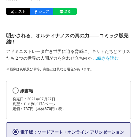
ポスト
シェア
送る
明かされる、オルティナノスの真の力――コミック版完
結!!
アドミニストレータ亡き世界に迫る脅威に、キリトたちとアリス
たち２つの世界の人間が力を合わせ立ち向か
…続きを読む
※画像は表紙及び帯等、実際とは異なる場合があります。
紙書籍
発売日：2021年07月27日
判型：Ｂ６判／178ページ
定価：737円（本体670円＋税）
電子版：ソードアート・オンライン アリシゼーション