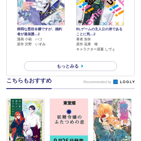
病弱な悪役令嬢ですが、婚約
BLゲームの主人公の弟である
者が過保護…2
ことに気…2
漫画 小箱 ハコ
著者 加奈
原作 沢野 いずみ
原作 花果 唯
キャラクター原案 しヴぇ
もっとみる
こちらもおすすめ
Recommended by