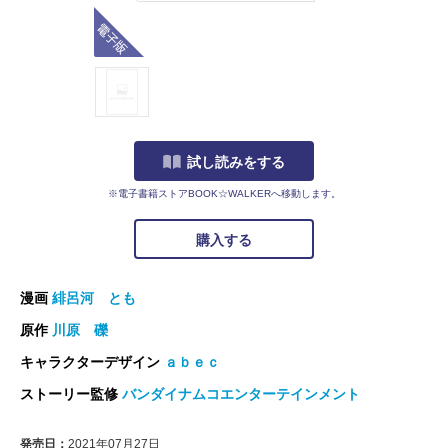
電子版
試し読みをする
※電子書籍ストアBOOK☆WALKERへ移動します。
購入する
漫画
緋呂河 とも
原作
川原 礫
キャラクターデザイン
ａｂｅｃ
ストーリー監修
バンダイナムコエンターテインメント
発売日：
2021年07月27日