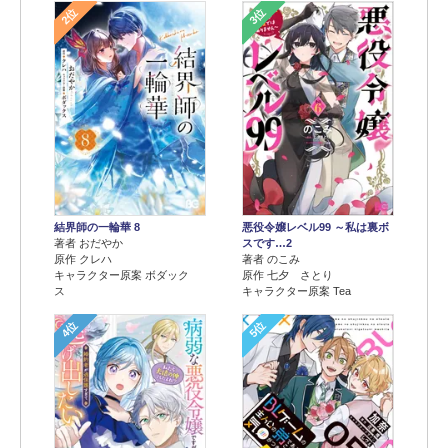
2位
3位
結界師の一輪華 8
悪役令嬢レベル99 ～私は裏ボ
著者 おだやか
スです…2
原作 クレハ
著者 のこみ
キャラクター原案 ボダック
原作 七夕 さとり
ス
キャラクター原案 Tea
4位
5位