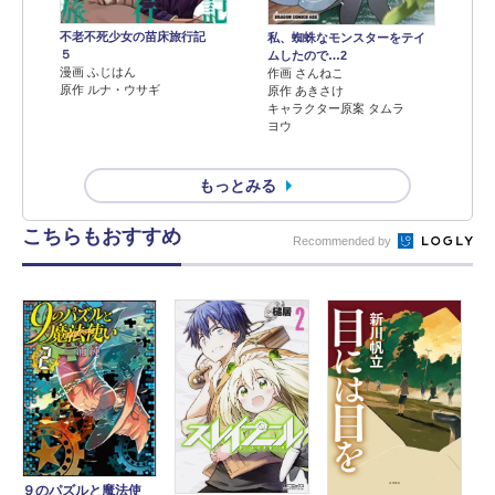
不老不死少女の苗床旅行記
私、蜘蛛なモンスターをテイ
５
ムしたので…2
漫画 ふじはん
作画 さんねこ
原作 ルナ・ウサギ
原作 あきさけ
キャラクター原案 タムラ
ヨウ
もっとみる
こちらもおすすめ
Recommended by
９のパズルと魔法使