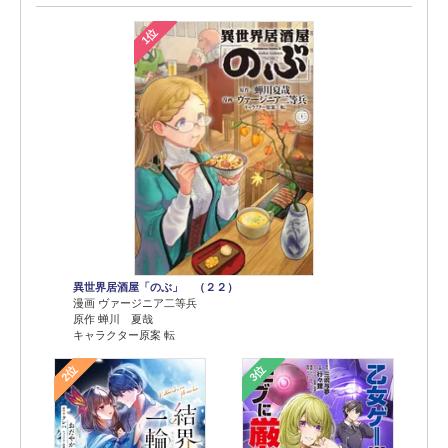
1位
異世界居酒屋「のぶ」 （２２）
漫画 ヴァージニア二等兵
原作 蝉川 夏哉
キャラクター原案 転
2位
3位