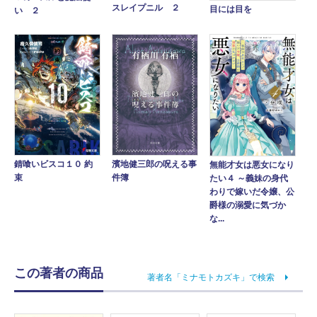
スレイプニル ２
目には目を
い ２
錆喰いビスコ１０ 約
濱地健三郎の呪える事
無能才女は悪女になり
束
件簿
たい４ ～義妹の身代
わりで嫁いだ令嬢、公
爵様の溺愛に気づか
な...
この著者の商品
著者名「ミナモトカズキ」で検索