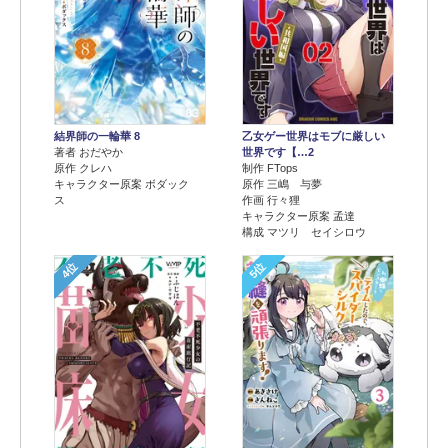
結界師の一輪華 8
乙女ゲー世界はモブに厳しい
著者 おだやか
世界です【…2
原作 クレハ
制作 FTops
キャラクター原案 ボダック
原作 三嶋 与夢
ス
作画 行々狸
キャラクター原案 孟達
構成 マツリ セイシロウ
4位
5位