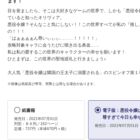
ます！
目を覚ましたら、そこは大好きなゲームの世界で、しかも「悪役令
ていると知ったオリヴィア。
悪役令嬢？そんなこと気にしない！！この世界すべてが私の『推し
の！！！
「はぁぁぁぁん尊いぃぃぃ………！！！！！」
攻略対象キャラに会うたびに噴き出る鼻血……
私は私の愛するこの世界のキャラクターの幸せを願います！
ひとまずは、この世界の聖地巡礼と行きましょう♪
大人気「悪役令嬢は隣国の王太子に溺愛される」のスピンオフ第１
※画像は表紙及び帯等、実際とは異なる場合があります。
紙書籍
電子版：悪役令嬢
尊すぎて今日も幸
発売日：2021年07月01日
判型：Ｂ６判／162ページ
発売日：2021年07月01日
定価：737円（本体670円＋税）