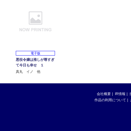
電子版
悪役令嬢は推しが尊すぎ
て今日も幸せ １
真丸 イノ 他
会社概要
IR情報
作品の利用について