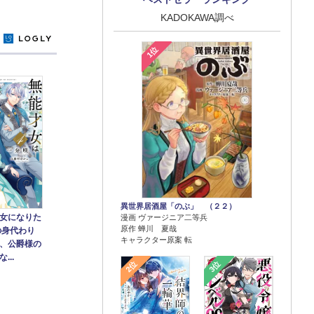
KADOKAWA調べ
y
1位
異世界居酒屋「のぶ」 （２２）
女になりた
漫画 ヴァージニア二等兵
原作 蝉川 夏哉
の身代わり
キャラクター原案 転
、公爵様の
...
2位
3位