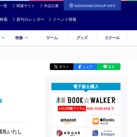
一覧
関連サイト
作品公募
KADOKAWA GROUP INFO
検索
新刊カレンダー
イベント情報
映像
ゲーム
グッズ
スクール
ポスト
シェア
送る
電子版を購入
１
竜
8/20 23:59:59まで
SALE対象アイテム
巡礼いたし