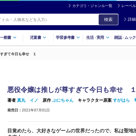
カテゴリ・ジャンル一覧
レーベル
検索
詳細
一般書
児童書
学習参考書
生活
実用
雑誌
ムック
・
・
すぎて今日も幸せ １
悪役令嬢は推しが尊すぎて今日も幸せ 
著者
真丸 イノ
原作
ぷにちゃん
キャラクター原案
すがはら 
発売日：
2021年07月01日
目覚めたら、大好きなゲームの世界だったので、私は聖地