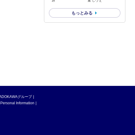
み
案 しヴぇ
もっとみる
ADOKAWAグループ
 Personal Information