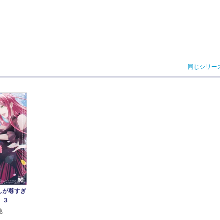
同じシリー
しが尊すぎ
 ３
他