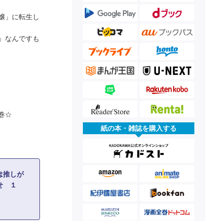
嬢」に転生し
』なんですも
巻☆
紙の本・雑誌を購入する
は推しが
せ １