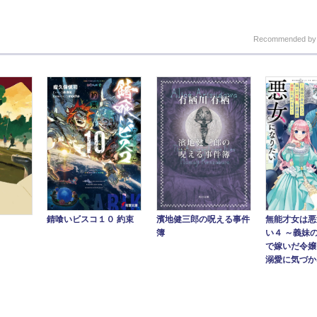
Recommended b
錆喰いビスコ１０ 約束
濱地健三郎の呪える事件
無能才女は悪
簿
い４ ～義妹
で嫁いだ令嬢
溺愛に気づかな