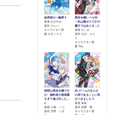
結界師の一輪華 8
悪役令嬢レベル99
著者 おだやか
～私は裏ボスですが
原作 クレハ
魔王ではありま…2
キャラクター原
著者 のこみ
案 ボダックス
原作 七夕 さと
り
キャラクター原
案 Tea
4位
5位
病弱な悪役令嬢です
BLゲームの主人公
が、婚約者が過保護
の弟であることに気
すぎて逃げ出した…
がつきました 5
2
著者 加奈
漫画 小箱 ハコ
原作 花果 唯
原作 沢野 いず
キャラクター原