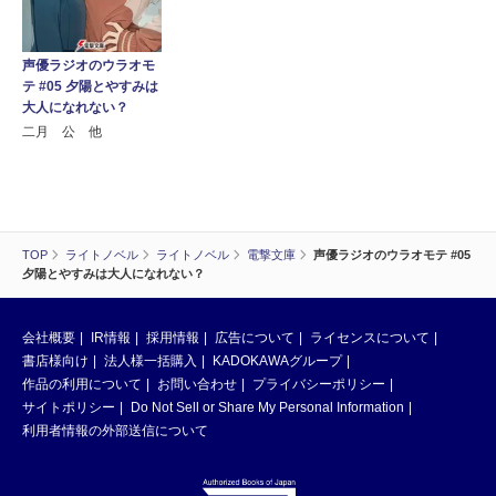
声優ラジオのウラオモ
テ #05 夕陽とやすみは
大人になれない？
二月 公 他
TOP
ライトノベル
ライトノベル
電撃文庫
声優ラジオのウラオモテ #05
夕陽とやすみは大人になれない？
会社概要
IR情報
採用情報
広告について
ライセンスについて
書店様向け
法人様一括購入
KADOKAWAグループ
作品の利用について
お問い合わせ
プライバシーポリシー
サイトポリシー
Do Not Sell or Share My Personal Information
利用者情報の外部送信について