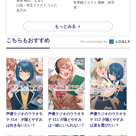
著者 桐山 なると
世界観イラスト 尾崎 伊万
口絵・本文イラスト うらた
里
あさお
もっとみる
こちらもおすすめ
Recommended by
声優ラジオのウラオモ
声優ラジオのウラオモ
声優ラジオのウラオモ
テ #14 夕陽とやすみ
テ #11 夕陽とやすみ
テ #13 夕陽とやすみ
は向き合いたい？
は一緒にいられない？
は道を選びたい？