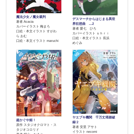
魔法少女ノ魔女裁判
デスマーチからはじまる異世
著者 Acacia
界狂想曲 …2
カバーイラスト 梅まろ
著者 愛七 ひろ
口絵・本文イラスト すがわ
カバーイラスト ｓｈｒｉ
ら おむ
口絵・本文イラスト 長浜
口絵・本文イラスト maruchi
めぐみ
4位
5位
ヤエブキ機関 千万丈塔踏破
超かぐや姫！
録２
原作 スタジオクロマト・ス
著者 安里 アサト
タジオコロリド
イラスト necomi