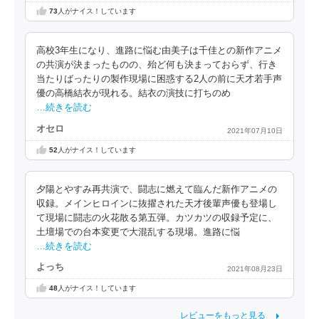
73
人がナイス！しています
高校3年生になり、進路に悩む由美子は千佳との新作アニメ
の共演が決まったものの、殆ど何も決まっておらず、行き
当たりばったりの製作現場に困惑する2人の前に天才若手声
優の高橋結衣が現れる。結衣の演技に打ちのめ
…続きを読む
オセロ
2021年07月10日
52
人がナイス！しています
夕陽とやすみ再共演で、闘志に燃えて臨んだ新作アニメの
収録。メインヒロインに抜擢された天才後輩声優も登場し
て現場に闘志の火花散る第五弾。カツカツの収録予定に、
土壇場での台本変更で大混乱する現場。進路に悩
…続きを読む
よっち
2021年08月23日
48
人がナイス！しています
レビューをもっと見る