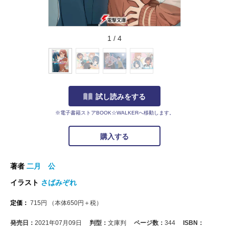
1
/
4
試し読みをする
※電子書籍ストアBOOK☆WALKERへ移動します。
購入する
著者
二月 公
イラスト
さばみぞれ
定価：
715
円
（本体
650
円＋税）
発売日：
2021年07月09日
判型：
文庫判
ページ数：
344
ISBN：