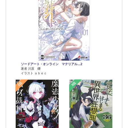
ソードアート・オンライン マテリアル…2
著者 川原 礫
イラスト ａｂｅｃ
2位
3位