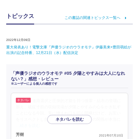
トピックス
この書誌の関連トピックス一覧へ
2022年12月09日
重大発表あり！電撃文庫『声優ラジオのウラオモテ』伊藤美来×豊田萌絵が
出演の記念特番、12月21日（水）配信決定
「声優ラジオのウラオモテ #05 夕陽とやすみは大人になれ
ない？」感想・レビュー
※ユーザーによる個人の感想です
進路選択と圧倒的才能を持つ後輩・結衣の登場に
加え、破綻寸前の収録現場が夕陽とやすみの心をかき乱す
ことになる今回。常に憎まれ口を叩く間柄だけど、お互い
をリスペクトし合い高めあう夕陽とやすみの関係が本当に
…続きを読む
芳樹
2021年07月10日