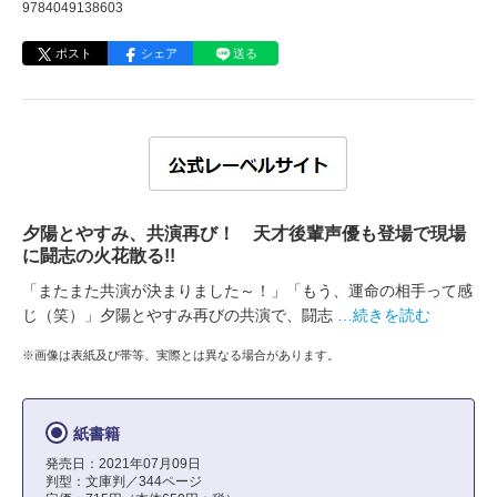
9784049138603
ポスト
シェア
送る
夕陽とやすみ、共演再び！ 天才後輩声優も登場で現場
に闘志の火花散る!!
「またまた共演が決まりました～！」「もう、運命の相手って感
じ（笑）」夕陽とやすみ再びの共演で、闘志
…続きを読む
※画像は表紙及び帯等、実際とは異なる場合があります。
紙書籍
発売日：2021年07月09日
判型：文庫判／344ページ