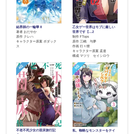
結界師の一輪華 8
乙女ゲー世界はモブに厳しい
著者 おだやか
世界です【…2
原作 クレハ
制作 FTops
キャラクター原案 ボダック
原作 三嶋 与夢
ス
作画 行々狸
キャラクター原案 孟達
構成 マツリ セイシロウ
4位
5位
不老不死少女の苗床旅行記
私、蜘蛛なモンスターをテイ