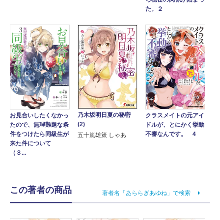
た。２
乃木坂明日夏の秘密
クラスメイトの元アイ
お見合いしたくなかっ
(2)
ドルが、とにかく挙動
たので、無理難題な条
不審なんです。 4
件をつけたら同級生が
五十嵐雄策 しゃあ
来た件について
（３...
この著者の商品
著者名「あららぎあゆね」で検索