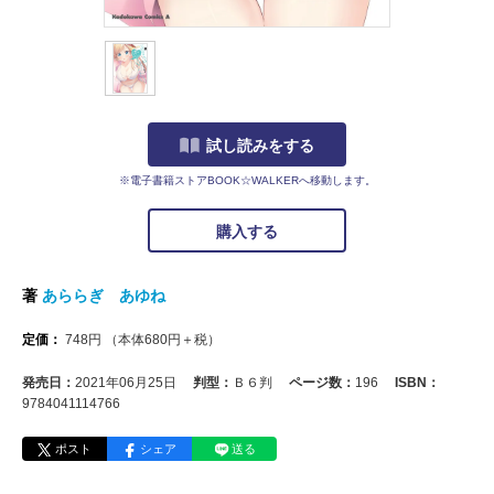
試し読みをする
※電子書籍ストアBOOK☆WALKERへ移動します。
購入する
著
あららぎ あゆね
定価：
748
円
（本体
680
円＋税）
発売日：
2021年06月25日
判型：
Ｂ６判
ページ数：
196
ISBN：
9784041114766
ポスト
シェア
送る