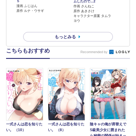
５
ムしたので…2
漫画 ふじはん
作画 さんねこ
原作 ルナ・ウサギ
原作 あきさけ
キャラクター原案 タムラ
ヨウ
もっとみる
こちらもおすすめ
Recommended by
陰キャの俺が席替えで
一式さんは恋を知りた
一式さんは恋を知りた
S級美少女に囲まれた
い。 （10）
い。 （8）
ら秘密の関係が始まっ