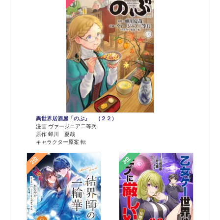
異世界居酒屋「のぶ」 （２２）
漫画 ヴァージニア二等兵
原作 蝉川 夏哉
キャラクター原案 転
2位
3位