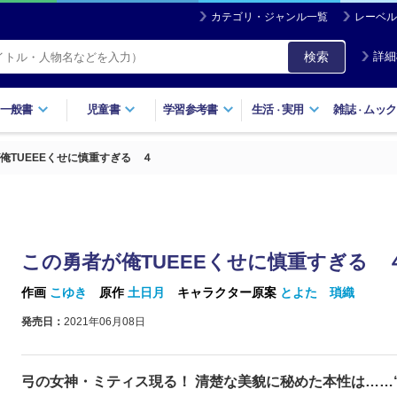
カテゴリ・ジャンル一覧
レーベル
検索
詳細
一般書
児童書
学習参考書
生活
実用
雑誌
ムック
・
・
俺TUEEEくせに慎重すぎる ４
この勇者が俺TUEEEくせに慎重すぎる 
作画
こゆき
原作
土日月
キャラクター原案
とよた 瑣織
発売日：
2021年06月08日
弓の女神・ミティス現る！ 清楚な美貌に秘めた本性は……“