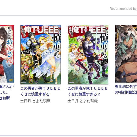
Recommended b
嫁さんが
勇者刑に処す
この勇者が俺ＴＵＥＥＥ
この勇者が俺ＴＵＥＥＥ
ました。
004隊刑務記録
くせに慎重すぎる
くせに慎重すぎる２
はお断
土日月 とよた瑣織
土日月 とよた瑣織