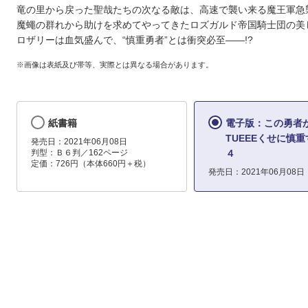
竜の里から戻った聖哉たちの次なる敵は、高速で襲い来る魔王軍急
魔蠅の群れから助けを求めてやってきたロズガルド帝国騎士団の美
ロザリーは血気盛んで、“慎重勇者”とは衝突必至――!?
※画像は表紙及び帯等、実際とは異なる場合があります。
紙書籍
電子版：この勇者
TUEEEくせに慎
発売日：2021年06月08日
判型：Ｂ６判／162ページ
４
定価：726円（本体660円＋税）
発売日：2021年06月08日