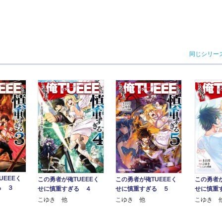
同じシリー
UEEEく
この勇者が俺TUEEEく
この勇者が俺TUEEEく
この勇者が
る ３
せに慎重すぎる ５
せに慎重すぎる ４
せに慎重
こゆき 他
こゆき 他
こゆき 