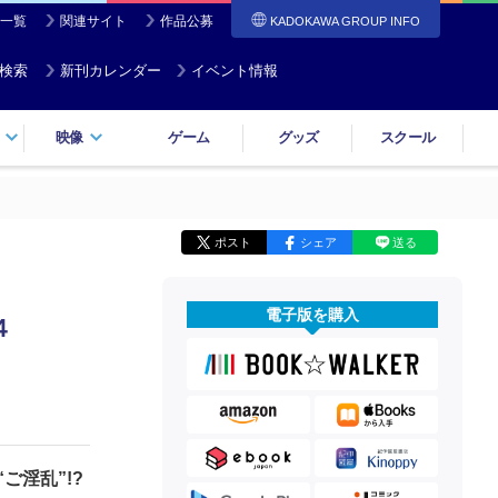
一覧
関連サイト
作品公募
KADOKAWA GROUP INFO
検索
新刊カレンダー
イベント情報
映像
ゲーム
グッズ
スクール
ポスト
シェア
送る
電子版を購入
４
ご淫乱”!?