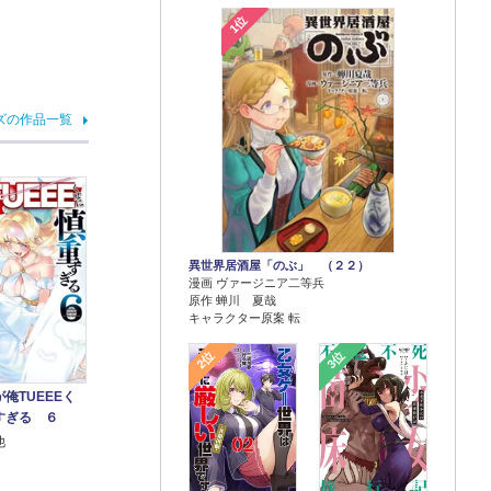
1位
ズの作品一覧
異世界居酒屋「のぶ」 （２２）
漫画 ヴァージニア二等兵
原作 蝉川 夏哉
キャラクター原案 転
2位
3位
俺TUEEEく
すぎる ６
他