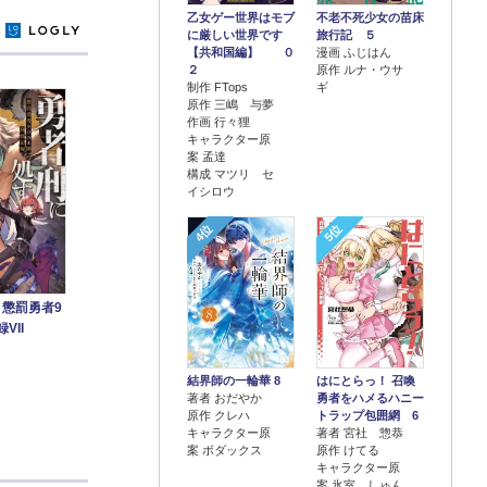
乙女ゲー世界はモブ
不老不死少女の苗床
y
に厳しい世界です
旅行記 ５
【共和国編】 ０
漫画 ふじはん
２
原作 ルナ・ウサ
制作 FTops
ギ
原作 三嶋 与夢
作画 行々狸
キャラクター原
案 孟達
構成 マツリ セ
イシロウ
4位
5位
 懲罰勇者9
VII
結界師の一輪華 8
はにとらっ！ 召喚
著者 おだやか
勇者をハメるハニー
原作 クレハ
トラップ包囲網 6
キャラクター原
著者 宮社 惣恭
案 ボダックス
原作 けてる
キャラクター原
案 氷室 しゅん