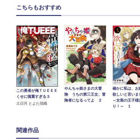
こちらもおすすめ
確かに私は、お
やんちゃ姫さまの大冒
この勇者が俺ＴＵＥＥＥ
欲しいと言い
険 うちの第三王女、冒
くせに慎重すぎる３
～女装の王子様
険者になるってよ ２
土日月 とよた瑣織
り！～ １
関連作品