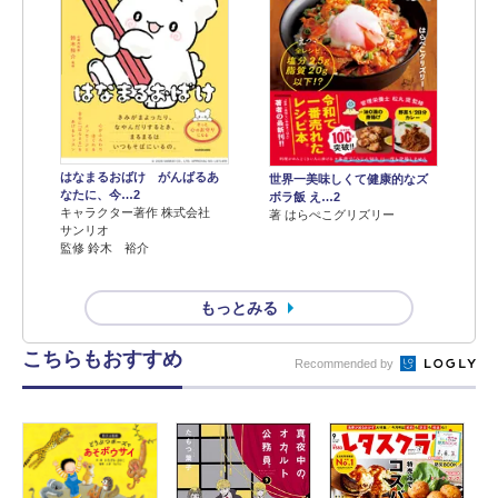
はなまるおばけ がんばるあ
世界一美味しくて健康的なズ
なたに、今…2
ボラ飯 え…2
キャラクター著作 株式会社
著 はらぺこグリズリー
サンリオ
監修 鈴木 裕介
もっとみる
こちらもおすすめ
Recommended by