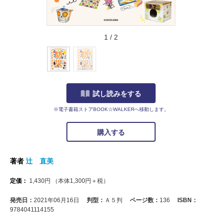
1
/
2
試し読みをする
※電子書籍ストアBOOK☆WALKERへ移動します。
購入する
著者
辻 直美
定価：
1,430
円
（本体
1,300
円＋税）
発売日：
2021年06月16日
判型：
Ａ５判
ページ数：
136
ISBN：
9784041114155