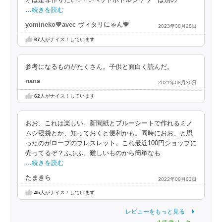
オは是非作りたい✨✨✨ペットボトルシャワーは別の
…続きを読む
yomineko💖avec ヴィタリにゃん💗
2023年08月28日
67
人がナイス！しています
参考になるものがたくさん。子供と面白く読んだ。
nana
2021年08月30日
62
人がナイス！しています
おお、これは楽しい。新聞紙とブルーシートで作れるミノ
ムシ寝袋とか、知っておくと便利かも。同時におお、と思
ったのがロープのブレスレット。これ最近100円ショップに
売ってるぞ？ふふふ。難しいものから簡単なも
…続きを読む
たまきら
2022年08月03日
45
人がナイス！しています
レビューをもっと見る