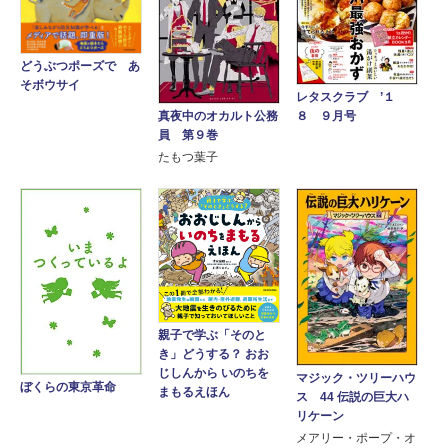
どうぶつポーズで あ
そボウサイ
レタスクラブ ’１
８ ９月号
真夜中のオカルト公務
員 第９巻
たもつ葉子
親子で学ぶ「そのと
き」どうする？ おお
じしんから いのちを
マジック・ツリーハウ
ぼくらの東京革命
まもるえほん
ス 44 伝説の巨大ハ
リケーン
メアリー・ポープ・オ