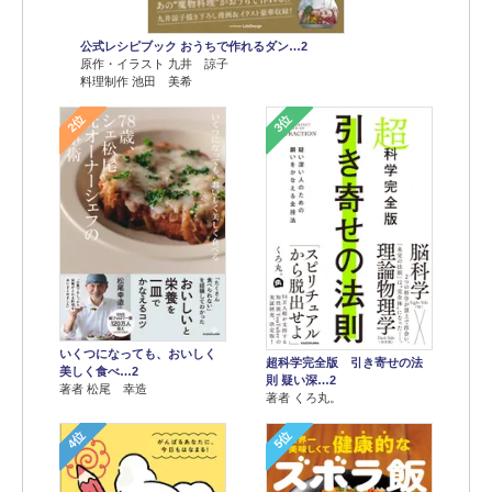
公式レシピブック おうちで作れるダン…2
原作・イラスト 九井 諒子
料理制作 池田 美希
2位
3位
いくつになっても、おいしく
超科学完全版 引き寄せの法
美しく食べ…2
則 疑い深…2
著者 松尾 幸造
著者 くろ丸。
4位
5位