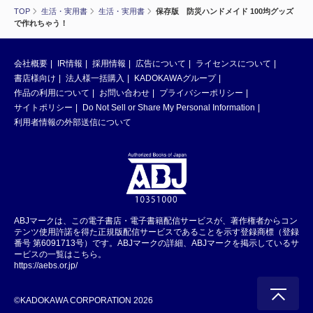
TOP
生活・実用書
生活・実用書
保存版 防災ハンドメイド 100均グッズ
で作れちゃう！
会社概要
IR情報
採用情報
広告について
ライセンスについて
書店様向け
法人様一括購入
KADOKAWAグループ
作品の利用について
お問い合わせ
プライバシーポリシー
サイトポリシー
Do Not Sell or Share My Personal Information
利用者情報の外部送信について
ABJマークは、この電子書店・電子書籍配信サービスが、著作権者からコン
テンツ使用許諾を得た正規版配信サービスであることを示す登録商標（登録
番号 第6091713号）です。ABJマークの詳細、ABJマークを掲示しているサ
ービスの一覧はこちら。
https://aebs.or.jp/
©KADOKAWA CORPORATION 2026