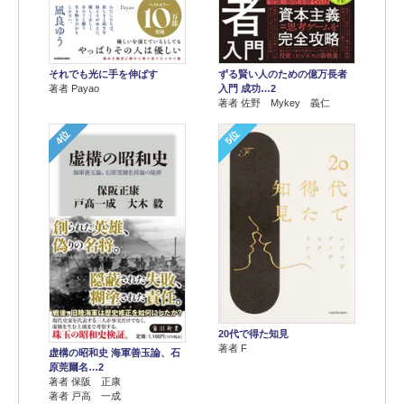
それでも光に手を伸ばす
ずる賢い人のための億万長者
著者 Payao
入門 成功…2
著者 佐野 Mykey 義仁
4位
5位
20代で得た知見
著者 F
虚構の昭和史 海軍善玉論、石
原莞爾名…2
著者 保阪 正康
著者 戸高 一成