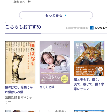
著者 大木 毅
もっとみる
こちらもおすすめ
Recommended by
猫と暮らす、描く。
見て、感じて、描く水
さくらと猫
猫のはなし 恋猫うか
彩レッスン
れ猫はらみ猫
浅田次郎 日本ペンク
ラブ