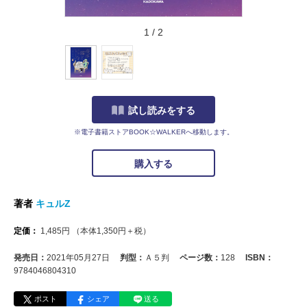
1
/
2
試し読みをする
※電子書籍ストアBOOK☆WALKERへ移動します。
購入する
著者
キュルZ
定価：
1,485
円
（本体
1,350
円＋税）
発売日：
2021年05月27日
判型：
Ａ５判
ページ数：
128
ISBN：
9784046804310
ポスト
シェア
送る