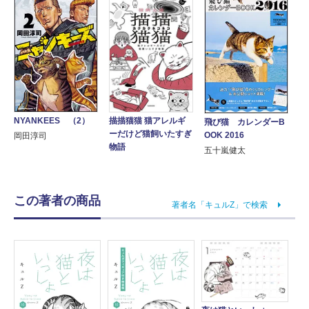
NYANKEES （2）
描描猫猫 猫アレルギ
飛び猫 カレンダーB
ーだけど猫飼いたすぎ
OOK 2016
岡田淳司
物語
五十嵐健太
この著者の商品
著者名「キュルZ」で検索