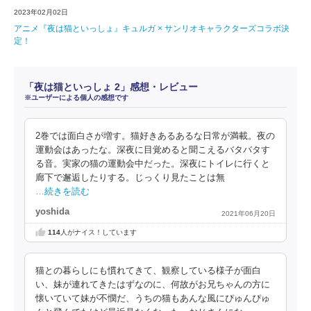
2023年02月02日
アニメ『夜は猫といっしょ』キュルガ × サンリオキャラクターズコラボ決
定！
「夜は猫といっしょ 2」感想・レビュー
※ユーザーによる個人の感想です
2巻では面白さが増す。猫好きあるあるな日常が満載。夜の
運動会はあったな。深夜に目覚めると聞こえるバタバタす
る音。実家の猫の運動会中だった。深夜にトイレに行くと
廊下で邂逅したりする。じっくり見たことは無
…続きを読む
yoshida
2021年06月20日
114
人がナイス！しています
猫との暮らしにも慣れてきて、観察している様子が面白
い、妹が連れてきたはずなのに、何故がお兄ちゃんの方に
懐いていて妹が不憫だ、うちの猫もあんな風にぴゅんぴゅ