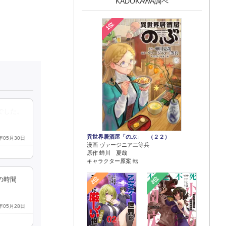
KADOKAWA調べ
1位
でした。
異世界居酒屋「のぶ」 （２２）
1年05月30日
漫画 ヴァージニア二等兵
原作 蝉川 夏哉
キャラクター原案 転
2位
3位
の時間
1年05月28日