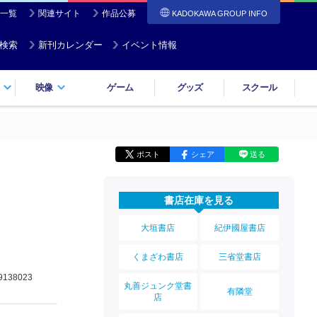
一覧
関連サイト
作品公募
KADOKAWA GROUP INFO
検索
新刊カレンダー
イベント情報
映像
ゲーム
グッズ
スクール
ポスト
シェア
送る
書店在庫を見る
大垣書店
紀伊國屋書店
くまざわ書店
三省堂書店
9138023
丸善ジュンク堂書
有隣堂
店