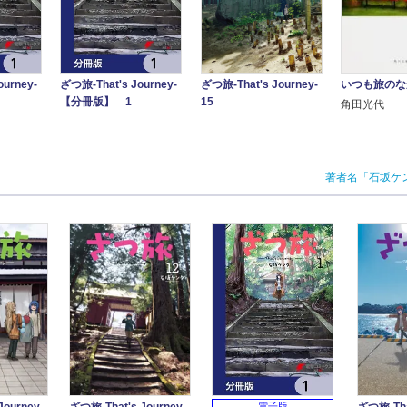
ourney-
ざつ旅-That's Journey-
いつも旅のな
ざつ旅-That's Journey-
【分冊版】 1
15
角田光代
著者名「石坂ケ
電子版
Journey-
ざつ旅-That's Journey-
ざつ旅-That