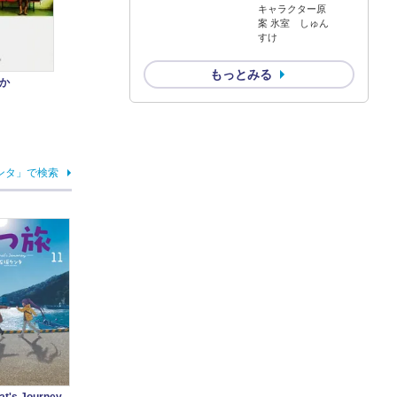
キャラクター原
案 氷室 しゅん
すけ
もっとみる
か
ンタ」で検索
's Journey-