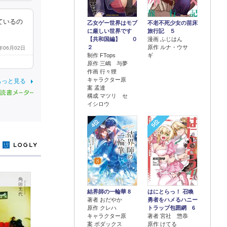
ているの
乙女ゲー世界はモブ
不老不死少女の苗床
に厳しい世界です
旅行記 ５
【共和国編】 ０
漫画 ふじはん
２
原作 ルナ・ウサ
4年06月02日
制作 FTops
ギ
原作 三嶋 与夢
作画 行々狸
キャラクター原
もっと見る
案 孟達
構成 マツリ セ
イシロウ
4位
5位
y
結界師の一輪華 8
はにとらっ！ 召喚
著者 おだやか
勇者をハメるハニー
原作 クレハ
トラップ包囲網 6
キャラクター原
著者 宮社 惣恭
案 ボダックス
原作 けてる