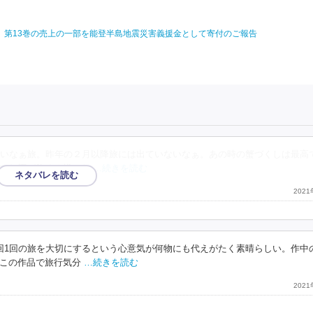
ney-』第13巻の売上の一部を能登半島地震災害義援金として寄付のご報告
いなぁ旅。昨年の２月以降旅には出ていないなぁ。あの時の蟹づくしは最高
でお酒が飲める様にな
…続きを読む
202
回1回の旅を大切にするという心意気が何物にも代えがたく素晴らしい。作中
この作品で旅行気分
…続きを読む
202