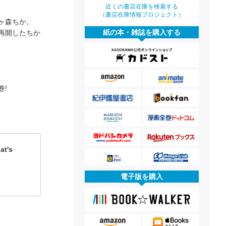
近くの書店在庫を検索する
（書店在庫情報プロジェクト）
ヶ森ちか。
紙の本・雑誌を購入する
再開したちか
巻!
t's
電子版を購入