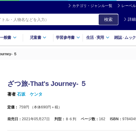
カテゴリ・ジャンル一覧
レーベル
検索
詳細
一般書
児童書
学習参考書
生活
実用
雑誌
ムック
・
・
ourney- ５
ざつ旅-That's Journey- ５
著者
石坂 ケンタ
定価：
759
円 （本体
690
円＋税）
発売日：
2021年05月27日
判型：
Ｂ６判
ページ数：
162
ISBN：
978404