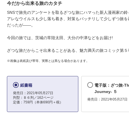
今だから出来る旅のカタチ
SNSで旅先のアンケートを取るざつな旅にハマった新人漫画家の鈴
アレなウイルスも少し落ち着き、対策もバッチリして少しずつ旅を
だったが――。
今回の旅では、茨城の常陸太田、大分の中津などをお届け!
ざつな旅だからこそ出来ることがある、魅力満天の旅コミック第５
※画像は表紙及び帯等、実際とは異なる場合があります。
紙書籍
電子版：ざつ旅-Tha
Journey- ５
発売日：2021年05月27日
判型：Ｂ６判／162ページ
発売日：2021年05月27日
定価：759円（本体690円＋税）