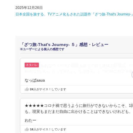
2025年12月26日
日本全国を旅する、TVアニメ化もされた話題作『ざつ旅-That's Jour
「ざつ旅-That's Journey- ５」感想・レビュー
※ユーザーによる個人の感想です
あれなウイルスの間隙を縫って行く茨城と耶馬渓。い
耶馬渓ヤバい。行ってみたい。ちかさん、いつの間にか２０歳
なっぱaaua
24
人がナイス！しています
★★★★★コロナ禍で思うように旅行ができないからこそ、1
も、現実もまだまだ自由に出かけることはできないけれども、
わたー
16
人がナイス！しています