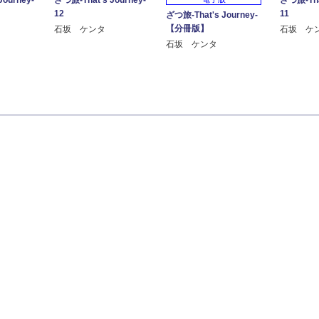
12
11
ざつ旅-That's Journey-
【分冊版】
石坂 ケンタ
石坂 ケ
石坂 ケンタ