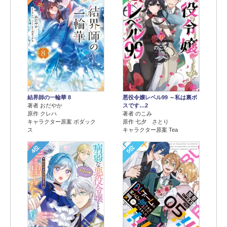
結界師の一輪華 8
悪役令嬢レベル99 ～私は裏ボ
著者 おだやか
スです…2
原作 クレハ
著者 のこみ
キャラクター原案 ボダック
原作 七夕 さとり
ス
キャラクター原案 Tea
4位
5位