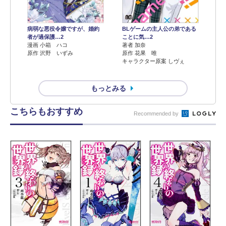
病弱な悪役令嬢ですが、婚約
BLゲームの主人公の弟である
者が過保護…2
ことに気…2
漫画 小箱 ハコ
著者 加奈
原作 沢野 いずみ
原作 花果 唯
キャラクター原案 しヴぇ
もっとみる
こちらもおすすめ
Recommended by