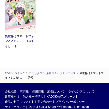
異世界はスマートフォ
ンとともに。 （10）
そと 他
TOP
コミック
コミックス
角川コミックス・エース
異世界はスマートフ
ォンとともに。 （10）
会社概要
IR情報
採用情報
広告について
ライセンスについて
書店様向け
法人様一括購入
KADOKAWAグループ
作品の利用について
お問い合わせ
プライバシーポリシー
サイトポリシー
Do Not Sell or Share My Personal Information