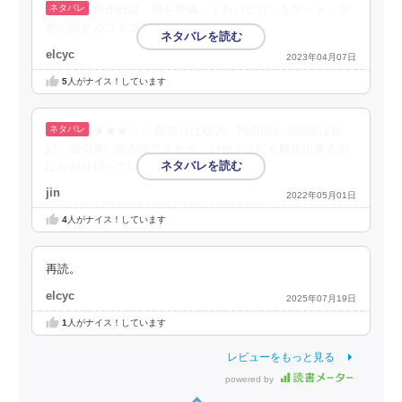
原作既読。国を整備。またバビロンをゲット。宗
教の国とのゴタゴタ。
elcyc
2023年04月07日
5
人がナイス！しています
★★★☆☆ 国造りは順調。周辺国との関係は良
好。面倒臭い国が出てきたが、いかようにも解決出来るの
は分かり切っている。
jin
2022年05月01日
4
人がナイス！しています
再読。
elcyc
2025年07月19日
1
人がナイス！しています
レビューをもっと見る
powered by