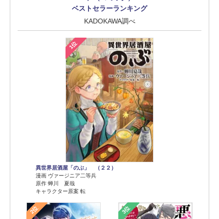
ベストセラーランキング
KADOKAWA調べ
1位
異世界居酒屋「のぶ」 （２２）
漫画 ヴァージニア二等兵
原作 蝉川 夏哉
キャラクター原案 転
2位
3位