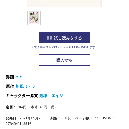
試し読みをする
※電子書籍ストアBOOK☆WALKERへ移動します。
購入する
漫画
そと
原作
冬原パトラ
キャラクター原案
兎塚 エイジ
定価：
704
円
（本体
640
円＋税）
発売日：
2021年05月26日
判型：
Ｂ６判
ページ数：
144
ISBN：
9784041113516