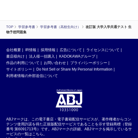
TOP
学習参考書
学習参考書（高校生向け）
改訂版 大学入学共通テスト 生
物予想問題集
会社概要
IR情報
採用情報
広告について
ライセンスについて
書店様向け
法人様一括購入
KADOKAWAグループ
作品の利用について
お問い合わせ
プライバシーポリシー
サイトポリシー
Do Not Sell or Share My Personal Information
利用者情報の外部送信について
ABJマークは、この電子書店・電子書籍配信サービスが、著作権者からコン
テンツ使用許諾を得た正規版配信サービスであることを示す登録商標（登録
番号 第6091713号）です。ABJマークの詳細、ABJマークを掲示しているサ
ービスの一覧はこちら。