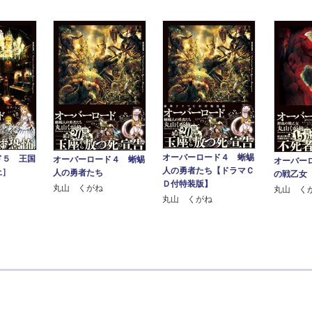
オーバーロード４ 蜥蜴
ド５ 王国
オーバーロード４ 蜥蜴
オーバー
人の勇者たち【ドラマＣ
上］
人の勇者たち
の戦乙女
Ｄ付特装版】
丸山 くがね
丸山 く
丸山 くがね