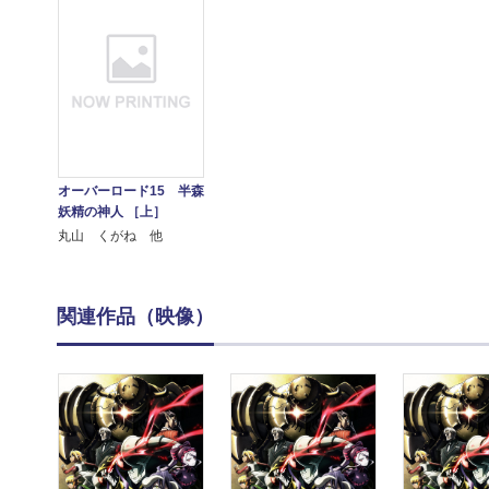
オーバーロード15 半森
妖精の神人 ［上］
丸山 くがね 他
関連作品（映像）