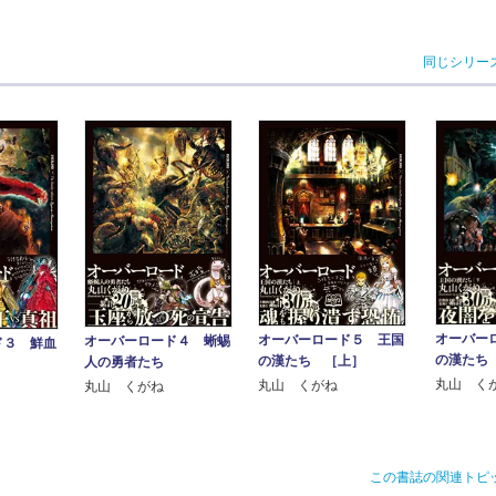
同じシリー
オーバー
オーバーロード５ 王国
オーバーロード４ 蜥蜴
ド３ 鮮血
の漢たち
の漢たち ［上］
人の勇者たち
丸山 く
丸山 くがね
丸山 くがね
この書誌の関連トピ