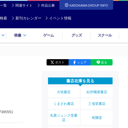
一覧
関連サイト
作品公募
KADOKAWA GROUP INFO
検索
新刊カレンダー
イベント情報
映像
ゲーム
グッズ
スクール
ポスト
シェア
送る
書店在庫を見る
大垣書店
紀伊國屋書店
くまざわ書店
三省堂書店
7365551
丸善ジュンク堂書
有隣堂
店