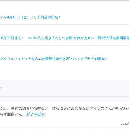
ュアが9月16日（金）より予約受付開始！
月30日発売！ so-bin先生描き下ろしの全巻”かけかえカバー風”特大帯も期間限
ツ・アクリルフィギュアを含めた豪華特典付きSPパックが予約受付開始！
ー
く話。事前の調査や偵察など、情報収集に余念がないアインズさんが相変わ
らず面白いん
…続きを読む
202