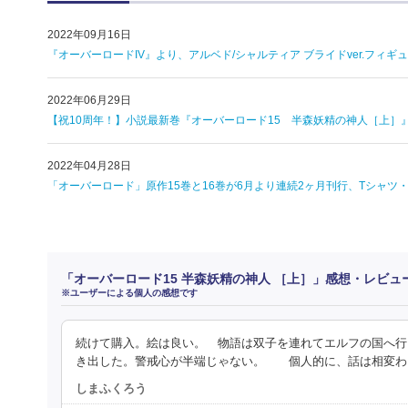
2022年09月16日
『オーバーロードIV』より、アルベド/シャルティア ブライドver.フィギ
2022年06月29日
【祝10周年！】小説最新巻『オーバーロード15 半森妖精の神人［上］』6
2022年04月28日
「オーバーロード」原作15巻と16巻が6月より連続2ヶ月刊行、Tシャ
「オーバーロード15 半森妖精の神人 ［上］」感想・レビュ
※ユーザーによる個人の感想です
続けて購入。絵は良い。 物語は双子を連れてエルフの国へ行
き出した。警戒心が半端じゃない。 個人的に、話は相変わ
しまふくろう