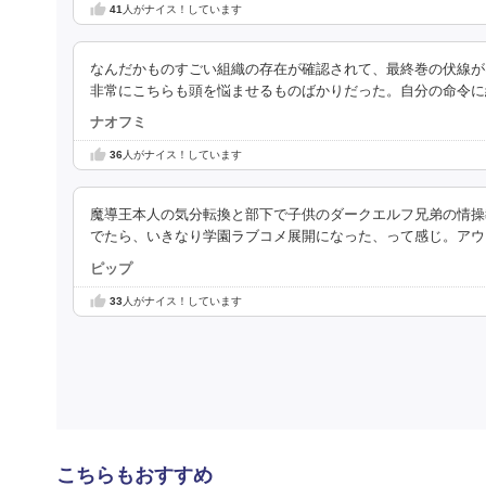
41
人がナイス！しています
なんだかものすごい組織の存在が確認されて、最終巻の伏線が
非常にこちらも頭を悩ませるものばかりだった。自分の命令に
ナオフミ
36
人がナイス！しています
魔導王本人の気分転換と部下で子供のダークエルフ兄弟の情操
でたら、いきなり学園ラブコメ展開になった、って感じ。アウ
ピップ
33
人がナイス！しています
こちらもおすすめ