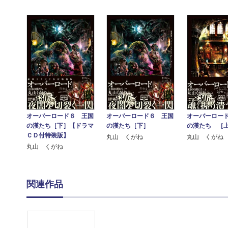
オーバーロード６ 王国
オーバーロード６ 王国
オーバーロー
の漢たち［下］
の漢たち［下］【ドラマ
の漢たち ［
ＣＤ付特装版】
丸山 くがね
丸山 くがね
丸山 くがね
関連作品