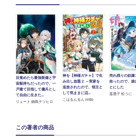
神を【神様ガチャ】で生
売れ残りの奴隷
目覚めたら最強装備と宇
み出し放題２ ～実家を
拾ったので、娘
宙船持ちだったので、一
追放されたので、領主と
とにした
戸建て目指して傭兵とし
して気ままに辺...
遥透子 松うに
て自由に生きた...
こはるんるん riritto
リュート 鍋島テツヒロ
この著者の商品