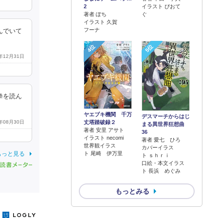
2
イラスト ぴおて
著者 ぽち
ぐ
イラスト 久賀
フーナ
んでいて
4位
5位
3年12月31日
拳を読ん
ヤエブキ機関 千万
デスマーチからはじ
丈塔踏破録２
3年08月30日
まる異世界狂想曲
著者 安里 アサト
36
イラスト necomi
著者 愛七 ひろ
世界観イラス
カバーイラス
ト 尾崎 伊万里
もっと見る
ト ｓｈｒｉ
口絵・本文イラス
ト 長浜 めぐみ
もっとみる
y