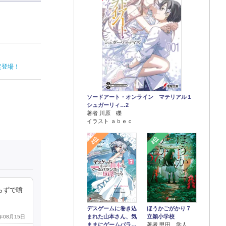
定登場！
ソードアート・オンライン マテリアル１
シュガーリィ…2
著者 川原 礫
イラスト ａｂｅｃ
2位
3位
らずで噴
デスゲームに巻き込
ほうかごがかり７
まれた山本さん、気
立穎小学校
2年08月15日
ままにゲームバラ…
著者 甲田 学人