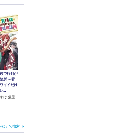
族で行列が
談所 ～看
ワイイだけ
...
すけ 猫屋
がね」で検索