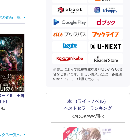
ズの作品一覧
※書店によって現在在庫や取り扱いがない場
合がございます。詳しい購入方法は、各書店
のサイトにてご確認ください。
ロード６ 王国
本 （ライトノベル）
［下］
ベストセラーランキング
がね
KADOKAWA調べ
1位
ックス一覧へ