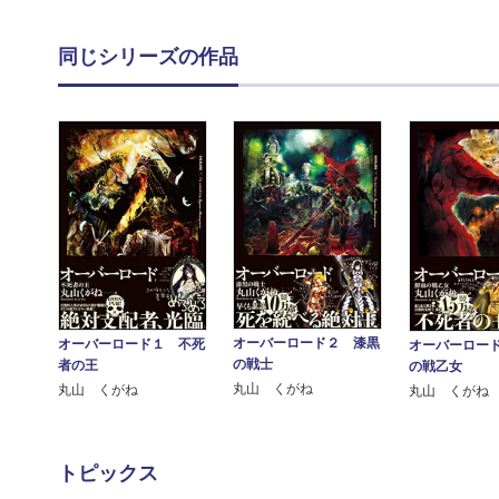
同じシリーズの作品
オーバーロード２ 漆黒
オーバーロード１ 不死
オーバーロー
の戦士
者の王
の戦乙女
丸山 くがね
丸山 くがね
丸山 くがね
トピックス