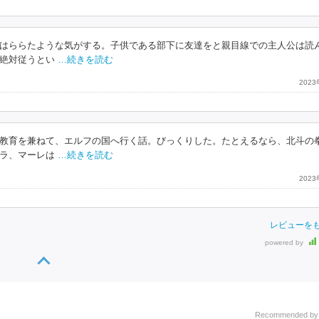
はららたような気がする。子供である部下に友達をと親目線での主人公は読
絶対従うとい
…続きを読む
202
教育を兼ねて、エルフの国へ行く話。びっくりした。たとえるなら、北斗の
ラ、マーレは
…続きを読む
202
レビューを
powered by
Recommended b