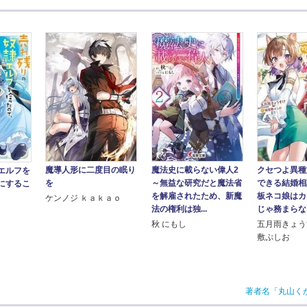
魔導人形に二度目の眠り
魔法史に載らない偉人2
クセつよ異種
エルフを
を
～無益な研究だと魔法省
できる結婚相
にするこ
を解雇されたため、新魔
板ネコ娘はカ
ケンノジ ｋａｋａｏ
法の権利は独...
じゃ務まらない
秋 にもし
五月雨きょう
敷ぷしお
著者名「丸山く