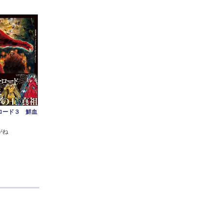
ロード３ 鮮血
がね