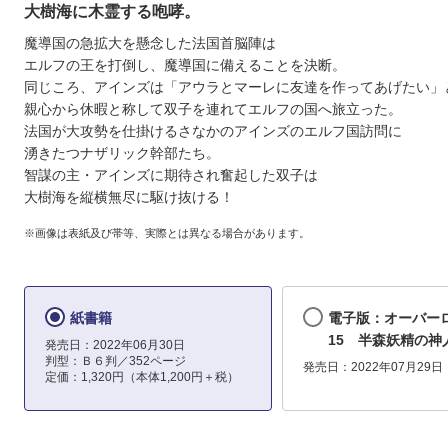
大樹海に木霊する咆哮。
魔導国の急拡大を懸念した法国首脳陣は
エルフの王を打倒し、魔導国に備えることを決断。
同じころ、アインズは「アウラとマーレに友達を作ってあげたい」
親心から休暇と称して双子を連れてエルフの国へ旅立った。
法国が大攻勢を仕掛けるさなかのアインズのエルフ国訪問に
湧きたつナザリック幹部たち。
智謀の主・アインズに期待され奮起した双子は
大樹海を縦横無尽に駆け抜ける！
※画像は表紙及び帯等、実際とは異なる場合があります。
紙書籍
電子版：オーバー
15 半森妖精の神
発売日：2022年06月30日
判型：Ｂ６判／352ページ
発売日：2022年07月29日
定価：1,320円（本体1,200円＋税）