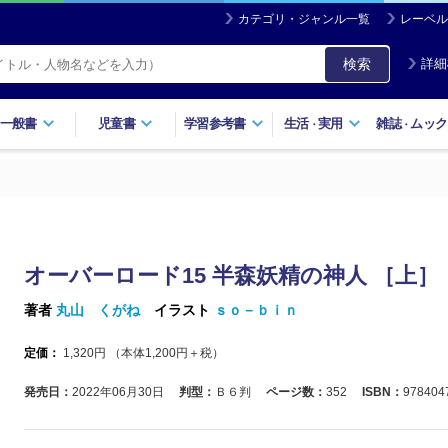
カテゴリ・ジャンル一覧
レーベル
検索
詳細
一般書
児童書
学習参考書
生活
実用
雑誌
ムック
・
・
オーバーロード15 半森妖精の神人 ［上］
著者
丸山 くがね
イラスト
ｓｏ－ｂｉｎ
定価：
1,320
円 （本体
1,200
円＋税）
発売日：
2022年06月30日
判型：
Ｂ６判
ページ数：
352
ISBN：
978404