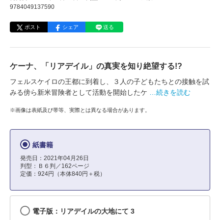
9784049137590
ポスト
シェア
送る
ケーナ、「リアデイル」の真実を知り絶望する!?
フェルスケイロの王都に到着し、３人の子どもたちとの接触を試
みる傍ら新米冒険者として活動を開始したケ
…続きを読む
※画像は表紙及び帯等、実際とは異なる場合があります。
紙書籍
発売日：2021年04月26日
判型：Ｂ６判／162ページ
定価：924円（本体840円＋税）
電子版：リアデイルの大地にて 3