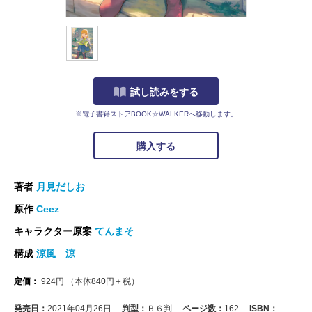
試し読みをする
※電子書籍ストアBOOK☆WALKERへ移動します。
購入する
著者
月見だしお
原作
Ceez
キャラクター原案
てんまそ
構成
涼風 涼
定価：
924
円
（本体
840
円＋税）
発売日：
2021年04月26日
判型：
Ｂ６判
ページ数：
162
ISBN：