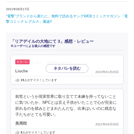
2021年09月17日
”電撃”ブランドから新たに、無料で読めるヤングWEBコミックマガジン「電
撃コミック レグルス」爆誕!!
「リアデイルの大地にて 3」感想・レビュー
※ユーザーによる個人の感想です
大集合。個性ありあり。
Liuche
2022年01月20日
15
人がナイス！しています
前世というか現実世界に取り立てて未練を持ってないこと
に気づいたか、NPCとは言え子供がいたことで心が完全に
折れるのを踏みとどまれたんだな、出来はいいのに残念な
子たちがとても可愛い。
美周郎
2021年04月26日
9
人がナイス！しています