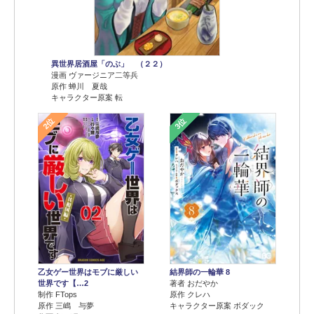
異世界居酒屋「のぶ」 （２２）
漫画 ヴァージニア二等兵
原作 蝉川 夏哉
キャラクター原案 転
2位
3位
乙女ゲー世界はモブに厳しい
結界師の一輪華 8
世界です【…2
著者 おだやか
制作 FTops
原作 クレハ
原作 三嶋 与夢
キャラクター原案 ボダック