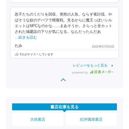
息子たちのくだりを回収、突然の人魚、ならず者討伐、や
ばそうな奴のデバフで模擬戦。見るからに魔王っぽいシル
エットはNPCなのかな……まあそうか。さらっと全カット
された城建設の下りが気になる。なんだったんだあ
…続きを読む
たみ
2022年07月10日
7
人がナイス！しています
レビューをもっと見る
powered by
書店在庫を見る
大垣書店
紀伊國屋書店