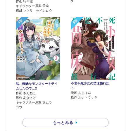
作画 行々狸
ス
キャラクター原案 孟達
構成 マツリ セイシロウ
4位
5位
不老不死少女の苗床旅行記
私、蜘蛛なモンスターをテイ
５
ムしたので…2
漫画 ふじはん
作画 さんねこ
原作 ルナ・ウサギ
原作 あきさけ
キャラクター原案 タムラ
ヨウ
もっとみる