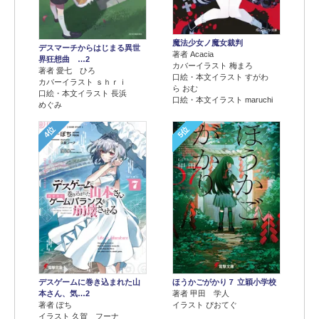
魔法少女ノ魔女裁判
デスマーチからはじまる異世
著者 Acacia
界狂想曲 …2
カバーイラスト 梅まろ
著者 愛七 ひろ
口絵・本文イラスト すがわ
カバーイラスト ｓｈｒｉ
ら おむ
口絵・本文イラスト 長浜
口絵・本文イラスト maruchi
めぐみ
4位
5位
デスゲームに巻き込まれた山
ほうかごがかり７ 立穎小学校
本さん、気…2
著者 甲田 学人
著者 ぽち
イラスト ぴおてぐ
イラスト 久賀 フーナ