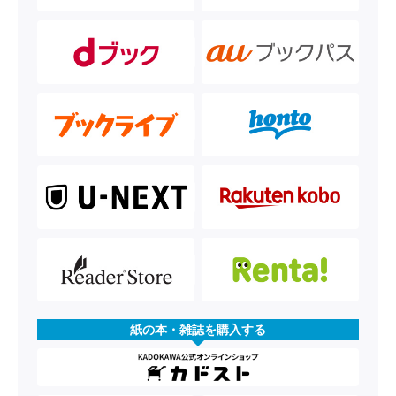
紙の本・雑誌を購入する