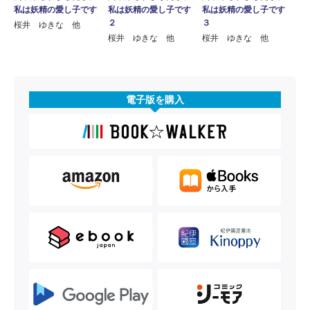
私は妖精の愛し子です
私は妖精の愛し子です
私は妖精の愛し子です
２
３
桜井 ゆきな 他
桜井 ゆきな 他
桜井 ゆきな 他
電子版を購入