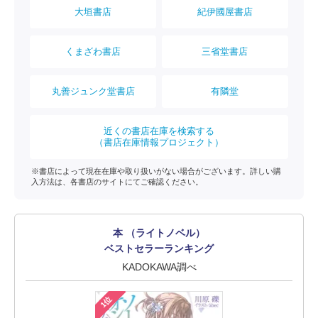
大垣書店
紀伊國屋書店
くまざわ書店
三省堂書店
丸善ジュンク堂書店
有隣堂
近くの書店在庫を検索する
（書店在庫情報プロジェクト）
※書店によって現在在庫や取り扱いがない場合がございます。詳しい購
入方法は、各書店のサイトにてご確認ください。
本 （ライトノベル）
ベストセラーランキング
KADOKAWA調べ
1位