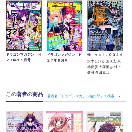
ドラゴンマガジン Ｈ
ドラゴンマガジン Ｈ
怪 ｖｏｌ．００４４
２７年１１月号
２７年９月号
水木しげる 荒俣宏 京
極夏彦 大塚英志 村上
健司 多田克己
この著者の商品
著者名「ドラゴンマガジン編集部」で検索