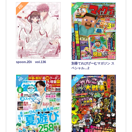
2位
3位
spoon.2Di vol.136
別冊てれびげーむマガジン ス
ペシャル…2
4位
5位