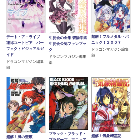
超解！フルメタル・パ
デート・ア・ライブ
生徒会の全集 碧陽学園
ニック！２００７
凛祢ユートピア パー
生徒会公認ファンブッ
フェクトビジュアルガ
ドラゴンマガジン編集
ク
イド
部
ドラゴンマガジン編集
ドラゴンマガジン編集
部
部
ブラック・ブラッド・
超解！気象精霊記
超解！風の聖痕
ブラザーズ マニュア