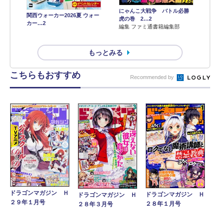
にゃんこ大戦争 バトル必勝
関西ウォーカー2026夏 ウォー
虎の巻 2…2
カー…2
編集 ファミ通書籍編集部
もっとみる
こちらもおすすめ
Recommended by
ドラゴンマガジン Ｈ
ドラゴンマガジン Ｈ
ドラゴンマガジン Ｈ
２９年１月号
２８年１月号
２８年３月号