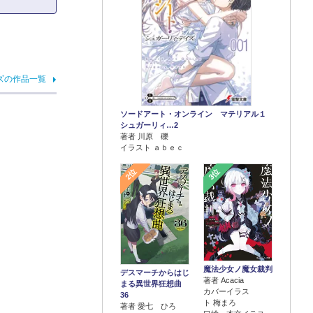
ズの作品一覧
ソードアート・オンライン マテリアル１
シュガーリィ…2
著者 川原 礫
イラスト ａｂｅｃ
2位
3位
魔法少女ノ魔女裁判
デスマーチからはじ
著者 Acacia
まる異世界狂想曲
カバーイラス
36
ト 梅まろ
著者 愛七 ひろ