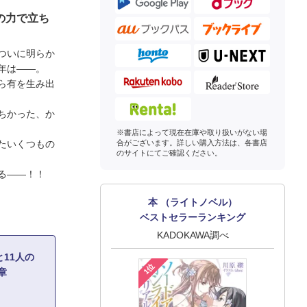
の力で立ち
ついに明らか
年は――。
ら有を生み出
ちかった、か
※書店によって現在在庫や取り扱いがない場
たいくつもの
合がございます。詳しい購入方法は、各書店
のサイトにてご確認ください。
る――！！
本 （ライトノベル）
ベストセラーランキング
KADOKAWA調べ
11人の
1位
章