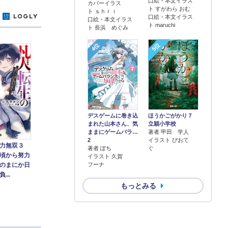
口絵・本文イラス
カバーイラス
ト すがわら おむ
ト ｓｈｒｉ
y
口絵・本文イラス
口絵・本文イラス
ト maruchi
ト 長浜 めぐみ
4位
5位
デスゲームに巻き込
ほうかごがかり７
まれた山本さん、気
立穎小学校
ままにゲームバラ…
著者 甲田 学人
2
イラスト ぴおて
力無双３
著者 ぽち
ぐ
頃から努力
イラスト 久賀
のまにか日
フーナ
...
もっとみる