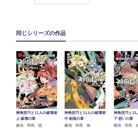
同じシリーズの作品
神角技巧と11人の破壊者
神角技巧と11人の破壊者
神角技巧と11
上 破壊の章
中 創造の章
下 想いの章
鎌池 和馬 他
鎌池 和馬 他
鎌池 和馬 