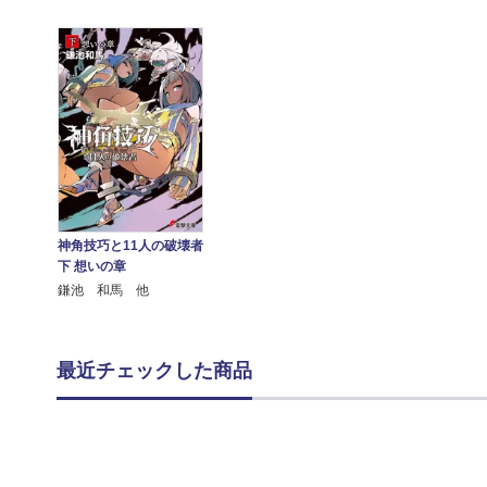
神角技巧と11人の破壊者
下 想いの章
鎌池 和馬 他
最近チェックした商品