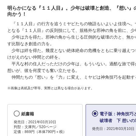
明らかになる『１１人目』。少年は破壊と創造、『想い』
向かう！
『１１人目』の行方を追うミヤビたちの物語もいよいよ佳境へ。
となる『１１人目』の反則技にして、規格外な邪神の角を前に、少
少年は力を得た。邪神の角から生じる圧倒的な破壊の力と、無か
す比類なき創造の力を。
少年は絆を得た。幾度とない絶体絶命の危機をともに乗り越えつ
けがえのない仲間との絆を。
平凡な村の住人だっただけの少年は、もういない。過酷な旅で得
想いが、彼を何度でも奮い立たせる。
仲間たちの『想い』を『力』に変え、ミヤビは神角技巧を起動す
※画像は表紙及び帯等、実際とは異なる場合があります。
紙書籍
電子版：神角技巧と
破壊者 下 想いの
発売日：2021年03月10日
判型：文庫判／520ページ
発売日：2021年03月10日
定価：869円（本体790円＋税）