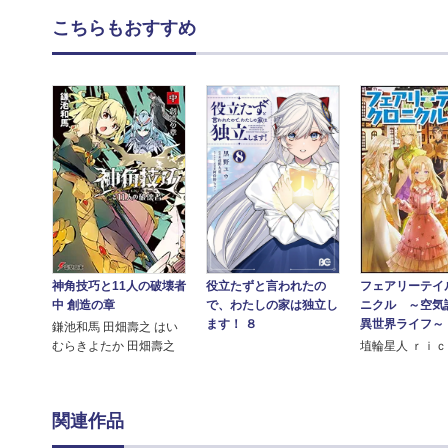
こちらもおすすめ
神角技巧と11人の破壊者
役立たずと言われたの
フェアリーテイ
中 創造の章
で、わたしの家は独立し
ニクル ～空気
ます！ ８
異世界ライフ～
鎌池和馬 田畑壽之 はい
むらきよたか 田畑壽之
埴輪星人 ｒｉ
関連作品