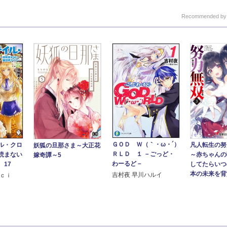
Recommended b
ＧＯＤ Ｗ（｀・ω・´）
凡人転生の努
ル・クロ
妖狐の旦那さま～大正花
ＲＬＤ １ －ごっど・
～赤ちゃんの
読まない
嫁奇譚～5
わーるど－
してたらいつ
 17
本の未来を背負
吉村夜 早川ハルイ
ｃｃｉ