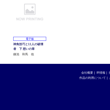
電子版
神角技巧と11人の破壊
者 下 想いの章
鎌池 和馬 他
会社概要
IR情報
作品の利用について