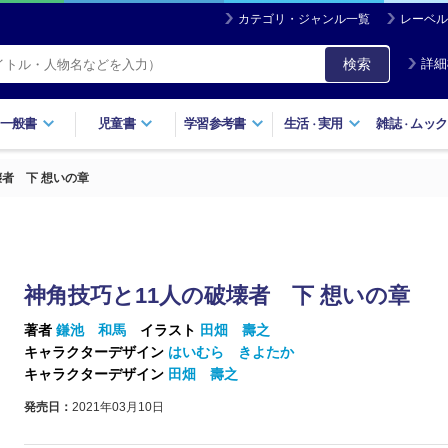
カテゴリ・ジャンル一覧
レーベル
検索
詳細
一般書
児童書
学習参考書
生活
実用
雑誌
ムック
・
・
壊者 下 想いの章
神角技巧と11人の破壊者 下 想いの章
著者
鎌池 和馬
イラスト
田畑 壽之
キャラクターデザイン
はいむら きよたか
キャラクターデザイン
田畑 壽之
発売日：
2021年03月10日