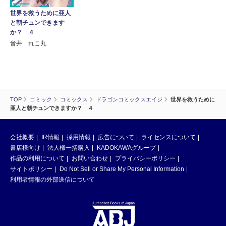
世界を救うために亜人
と朝チュンできます
か？ ４
音井 れこ丸
TOP
コミック
コミックス
ドラゴンコミックスエイジ
世界を救うために
亜人と朝チュンできますか？ ４
会社概要
IR情報
採用情報
広告について
ライセンスについて
書店様向け
法人様一括購入
KADOKAWAグループ
作品の利用について
お問い合わせ
プライバシーポリシー
サイトポリシー
Do Not Sell or Share My Personal Information
利用者情報の外部送信について