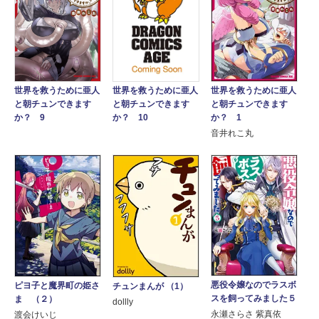
世界を救うために亜人
世界を救うために亜人
世界を救うために亜人
と朝チュンできます
と朝チュンできます
と朝チュンできます
か？ 1
か？ 9
か？ 10
音井れこ丸
悪役令嬢なのでラスボ
ピヨ子と魔界町の姫さ
チュンまんが （1）
スを飼ってみました５
ま （２）
dollly
永瀬さらさ 紫真依
渡会けいじ