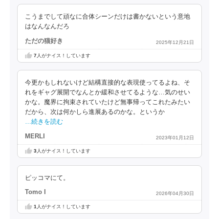
こうまでして頑なに合体シーンだけは書かないという意地
はなんなんだろ
ただの猫好き
2025年12月21日
7
人がナイス！しています
今更かもしれないけど結構直接的な表現使ってるよね、そ
れをギャグ展開でなんとか緩和させてるような…気のせい
かな。魔界に拘束されていたけど無事帰ってこれたみたい
だから、次は何かしら進展あるのかな。というか
…続きを読む
MERLI
2023年01月12日
3
人がナイス！しています
ピッコマにて。
Tomo I
2026年04月30日
1
人がナイス！しています