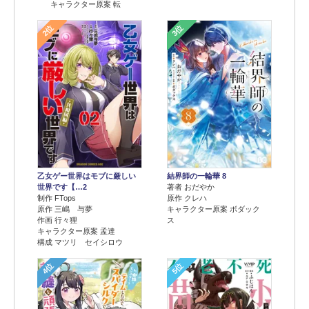
キャラクター原案 転
2位
3位
乙女ゲー世界はモブに厳しい
結界師の一輪華 8
世界です【…2
著者 おだやか
制作 FTops
原作 クレハ
原作 三嶋 与夢
キャラクター原案 ボダック
作画 行々狸
ス
キャラクター原案 孟達
構成 マツリ セイシロウ
4位
5位