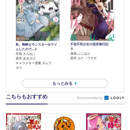
不老不死少女の苗床旅行記
私、蜘蛛なモンスターをテイ
５
ムしたので…2
漫画 ふじはん
作画 さんねこ
原作 ルナ・ウサギ
原作 あきさけ
キャラクター原案 タムラ
ヨウ
もっとみる
こちらもおすすめ
Recommended by