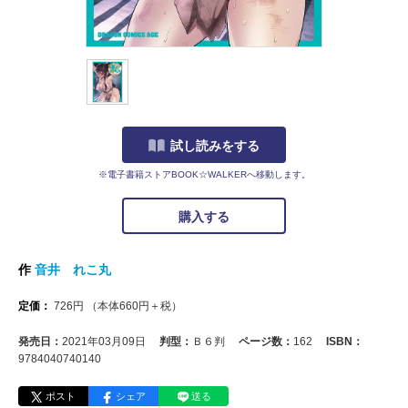
試し読みをする
※電子書籍ストアBOOK☆WALKERへ移動します。
購入する
作
音井 れこ丸
定価：
726
円
（本体
660
円＋税）
発売日：
2021年03月09日
判型：
Ｂ６判
ページ数：
162
ISBN：
9784040740140
ポスト
シェア
送る