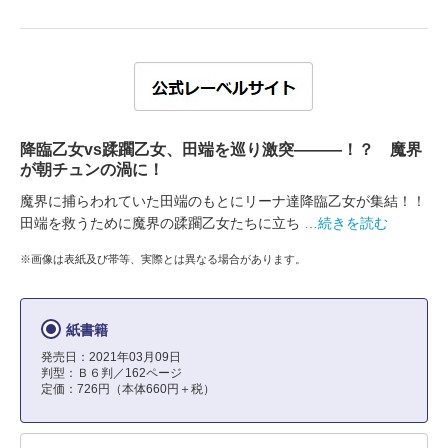
降臨乙女vs蹂躙乙女、田端を巡り激突―――！？ 魔界
が朝チュンの渦に！
魔界に捕らわれていた田端のもとにリーナ達降臨乙女が集結！！
田端を救うために魔界の蹂躙乙女たちに立ち
…続きを読む
※画像は表紙及び帯等、実際とは異なる場合があります。
紙書籍
発売日：2021年03月09日
判型：Ｂ６判／162ページ
定価：726円（本体660円＋税）