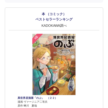
本 （コミック）
ベストセラーランキング
KADOKAWA調べ
1位
異世界居酒屋「のぶ」 （２２）
漫画 ヴァージニア二等兵
原作 蝉川 夏哉