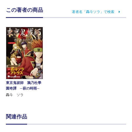
この著者の商品
著者名「轟斗ソラ」で検索
東京鬼祓師 鴉乃杜學
園奇譚 ─萩の時雨─
轟斗 ソラ
関連作品