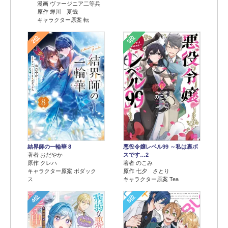
漫画 ヴァージニア二等兵
原作 蝉川 夏哉
キャラクター原案 転
2位
3位
結界師の一輪華 8
悪役令嬢レベル99 ～私は裏ボ
著者 おだやか
スです…2
原作 クレハ
著者 のこみ
キャラクター原案 ボダック
原作 七夕 さとり
ス
キャラクター原案 Tea
4位
5位