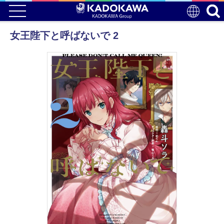
女王陛下と呼ばないで 2