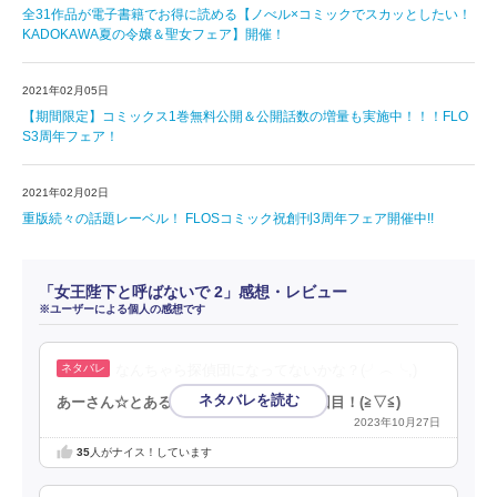
全31作品が電子書籍でお得に読める【ノべル×コミックでスカッとしたい！
KADOKAWA夏の令嬢＆聖女フェア】開催！
2021年02月05日
【期間限定】コミックス1巻無料公開＆公開話数の増量も実施中！！！FLO
S3周年フェア！
2021年02月02日
重版続々の話題レーベル！ FLOSコミック祝創刊3周年フェア開催中!!
「女王陛下と呼ばないで 2」感想・レビュー
※ユーザーによる個人の感想です
なんちゃら探偵団になってないかな？(⁠╯⁠︵⁠╰⁠,⁠)
あーさん☆とある漫画アプリの審査員３回目！(⁠≧⁠▽⁠≦⁠)
2023年10月27日
35
人がナイス！しています