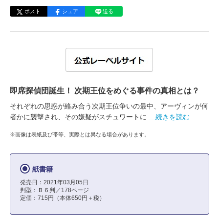
ポスト
シェア
送る
即席探偵団誕生！ 次期王位をめぐる事件の真相とは？
それぞれの思惑が絡み合う次期王位争いの最中、アーヴィンが何
者かに襲撃され、その嫌疑がスチュワートに
…続きを読む
※画像は表紙及び帯等、実際とは異なる場合があります。
紙書籍
発売日：2021年03月05日
判型：Ｂ６判／178ページ
定価：715円（本体650円＋税）