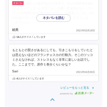
崩御した国王(祖父)の遺言で、4人の後継者候補の
1人となってしまった引きこもり令嬢。候補者の1人、アー
ヴィンが襲撃され生死の境を彷徨い、容疑者としてもう1人
の候補(スチュワート)が自宅軟禁となる中、ヒロインは
…続きを読む
絵美
2021年03月18日
14
人がナイス！しています
もともとの賢さがあるにしても、引きこもりをしていたと
は思えないほどのフランチェスカの行動力。そこのツッコ
ミさえなければ、ストレスもなく非常に楽しいお話でし
た。ここまでで、原作１巻分くらいかな？
Sari
2021年04月30日
4
人がナイス！しています
レビューをもっと見る
powered by