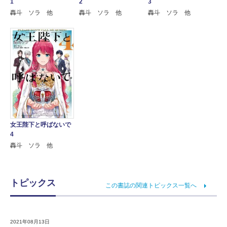
1
2
3
轟斗 ソラ 他
轟斗 ソラ 他
轟斗 ソラ 他
女王陛下と呼ばないで
4
轟斗 ソラ 他
トピックス
この書誌の関連トピックス一覧へ
2021年08月13日