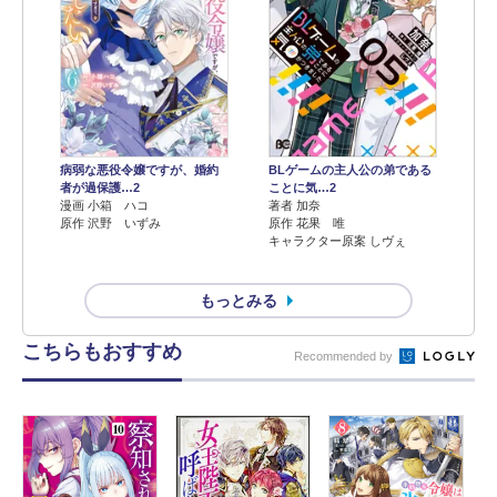
病弱な悪役令嬢ですが、婚約
BLゲームの主人公の弟である
者が過保護…2
ことに気…2
漫画 小箱 ハコ
著者 加奈
原作 沢野 いずみ
原作 花果 唯
キャラクター原案 しヴぇ
もっとみる
こちらもおすすめ
Recommended by