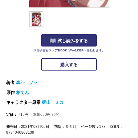
試し読みをする
※電子書籍ストアBOOK☆WALKERへ移動します。
購入する
著者
轟斗 ソラ
原作
柏てん
キャラクター原案
梶山 ミカ
定価：
715
円
（本体
650
円＋税）
発売日：
2021年03月05日
判型：
Ｂ６判
ページ数：
178
ISBN：
9784046803139