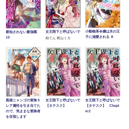
小動物系令嬢は氷の王
女王陛下と呼ばないで
察知されない最強職
子に溺愛される ８
10
柏てん 梶山ミカ
女王陛下と呼ばないで
女王陛下と呼ばないで
黒猫ニャンゴの冒険５
【タテスク】
【タテスク】 Chapt
レア属性を引き当てた
er2
ので、気ままな冒険者
を目指します