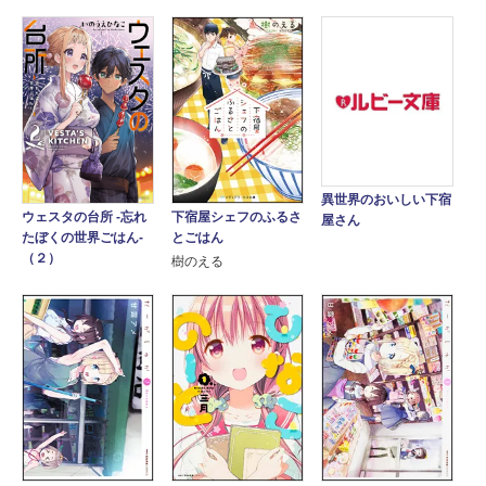
異世界のおいしい下宿
ウェスタの台所 ‐忘れ
下宿屋シェフのふるさ
屋さん
たぼくの世界ごはん‐
とごはん
（２）
樹のえる