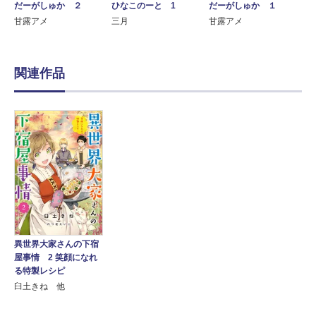
だーがしゅか ２
だーがしゅか １
ひなこのーと 1
甘露アメ
甘露アメ
三月
関連作品
異世界大家さんの下宿
屋事情 2 笑顔になれ
る特製レシピ
臼土きね 他