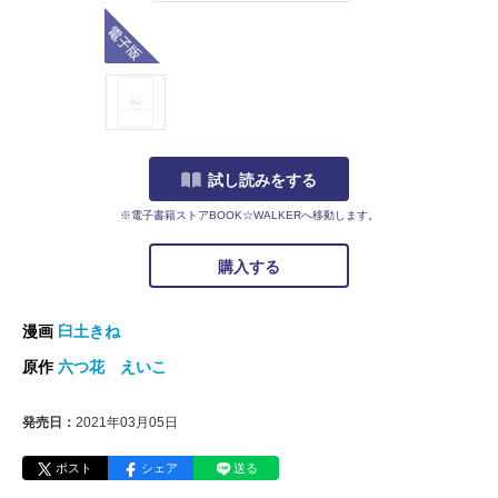
電子版
試し読みをする
※電子書籍ストアBOOK☆WALKERへ移動します。
購入する
漫画
臼土きね
原作
六つ花 えいこ
発売日：
2021年03月05日
ポスト
シェア
送る