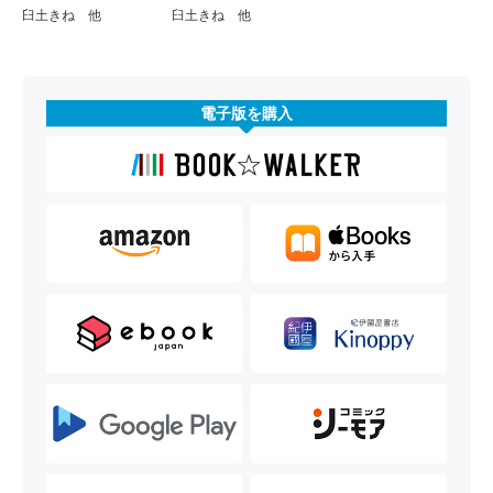
臼土きね 他
臼土きね 他
電子版を購入