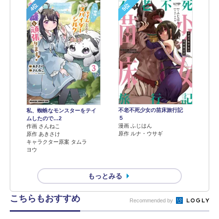
4位
5位
不老不死少女の苗床旅行記
私、蜘蛛なモンスターをテイ
５
ムしたので…2
漫画 ふじはん
作画 さんねこ
原作 ルナ・ウサギ
原作 あきさけ
キャラクター原案 タムラ
ヨウ
もっとみる
こちらもおすすめ
Recommended by