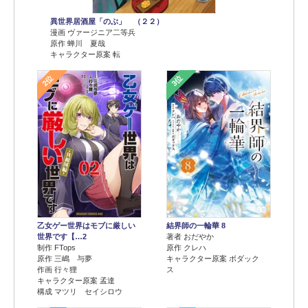
異世界居酒屋「のぶ」 （２２）
漫画 ヴァージニア二等兵
原作 蝉川 夏哉
キャラクター原案 転
2位
3位
乙女ゲー世界はモブに厳しい
結界師の一輪華 8
世界です【…2
著者 おだやか
制作 FTops
原作 クレハ
原作 三嶋 与夢
キャラクター原案 ボダック
作画 行々狸
ス
キャラクター原案 孟達
構成 マツリ セイシロウ