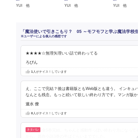
YUI 他
YUI 他
YUI 他
「魔法使いで引きこもり？ 05 ～モフモフと学ぶ魔法学校
※ユーザーによる個人の感想です
★★★★☆無理矢理いい話で終わってる
ろびん
1
人がナイス！しています
え、ここで完結？後は書籍版ともWeb版とも違う。 インキュ
なんとも残念。もっと続いて欲しい終わり方です。マンガ版か
速水 僚
0
人がナイス！しています
全5巻完結。ちゃんと感動作っぽい終わり方になって
から、原作小説3巻の半ばぐらいまででした。