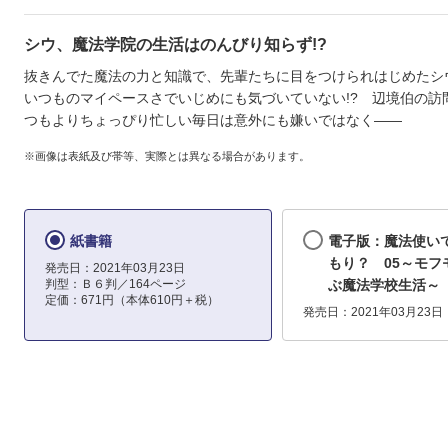
シウ、魔法学院の生活はのんびり知らず!?
抜きんでた魔法の力と知識で、先輩たちに目をつけられはじめたシ
いつものマイペースさでいじめにも気づいていない!? 辺境伯の訪
つもよりちょっぴり忙しい毎日は意外にも嫌いではなく――
※画像は表紙及び帯等、実際とは異なる場合があります。
紙書籍
電子版：魔法使い
もり？ 05～モフ
発売日：2021年03月23日
判型：Ｂ６判／164ページ
ぶ魔法学校生活～
定価：671円（本体610円＋税）
発売日：2021年03月23日