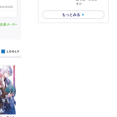
すけ
1年04月03日
もっとみる
y