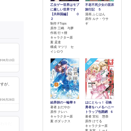
乙女ゲー世界はモブ
不老不死少女の苗床
に厳しい世界です
旅行記 ５
【共和国編】 ０
漫画 ふじはん
２
原作 ルナ・ウサ
制作 FTops
ギ
原作 三嶋 与夢
作画 行々狸
キャラクター原
案 孟達
構成 マツリ セ
イシロウ
4年08月13日
4位
5位
ですが、
1年06月28日
結界師の一輪華 8
はにとらっ！ 召喚
著者 おだやか
勇者をハメるハニー
原作 クレハ
トラップ包囲網 6
キャラクター原
著者 宮社 惣恭
案 ボダックス
原作 けてる
終わりだ
キャラクター原
案 氷室 しゅん