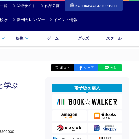
一覧
関連サイト
作品公募
KADOKAWA GROUP INFO
検索
新刊カレンダー
イベント情報
映像
ゲーム
グッズ
スクール
ポスト
シェア
送る
と学ぶ
電子版を購入
6803030