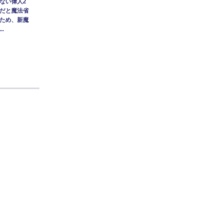
ない偉人2
だと魔法省
ため、新魔
.