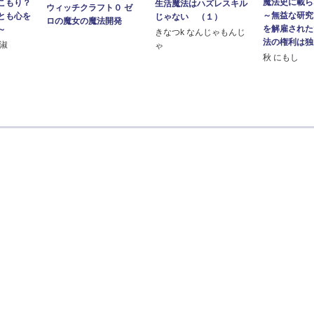
魔法史に載ら
こもり？
生活魔法はハズレスキル
ウィッチクラフト０ ゼ
～無益な研究
とも心を
じゃない （１）
ロの魔女の魔法開発
を解雇された
～
きなつk なんじゃもんじ
法の権利は独..
部淑
ゃ
秋 にもし