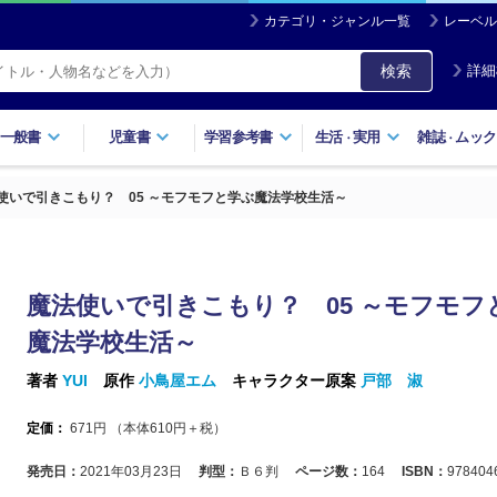
カテゴリ・ジャンル一覧
レーベル
検索
詳細
一般書
児童書
学習参考書
生活
実用
雑誌
ムック
・
・
使いで引きこもり？ 05 ～モフモフと学ぶ魔法学校生活～
魔法使いで引きこもり？ 05 ～モフモフ
魔法学校生活～
著者
YUI
原作
小鳥屋エム
キャラクター原案
戸部 淑
定価：
671
円 （本体
610
円＋税）
発売日：
2021年03月23日
判型：
Ｂ６判
ページ数：
164
ISBN：
978404