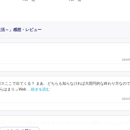
生活～」感想・レビュー
202
バスここで出てくる？ まあ、どちらも知らなければ大団円的な終わり方なの
らはまり→Web
…続きを読む
202
るな。ソフィアの話はこうまとめてきたか。フェレスが成獣になるところで