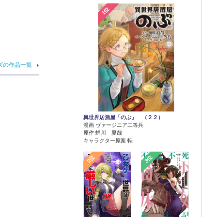
1位
ズの作品一覧
異世界居酒屋「のぶ」 （２２）
漫画 ヴァージニア二等兵
原作 蝉川 夏哉
キャラクター原案 転
2位
3位