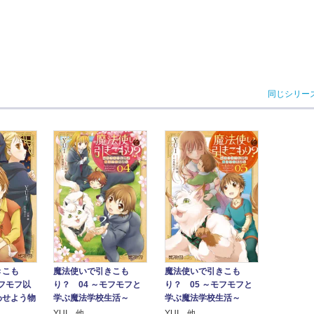
同じシリー
きこも
魔法使いで引きこも
魔法使いで引きこも
モフモフ以
り？ 04 ～モフモフと
り？ 05 ～モフモフと
わせよう物
学ぶ魔法学校生活～
学ぶ魔法学校生活～
YUI 他
YUI 他