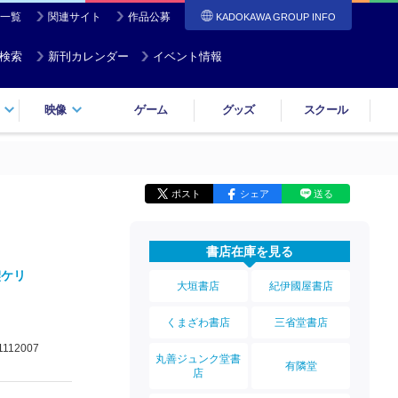
一覧
関連サイト
作品公募
KADOKAWA GROUP INFO
検索
新刊カレンダー
イベント情報
映像
ゲーム
グッズ
スクール
ポスト
シェア
送る
書店在庫を見る
楔ケリ
大垣書店
紀伊國屋書店
くまざわ書店
三省堂書店
1112007
丸善ジュンク堂書
有隣堂
店