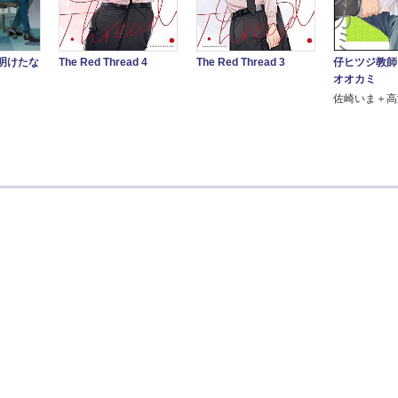
仔ヒツジ教師
明けたな
The Red Thread 4
The Red Thread 3
オオカミ
佐崎いま＋高