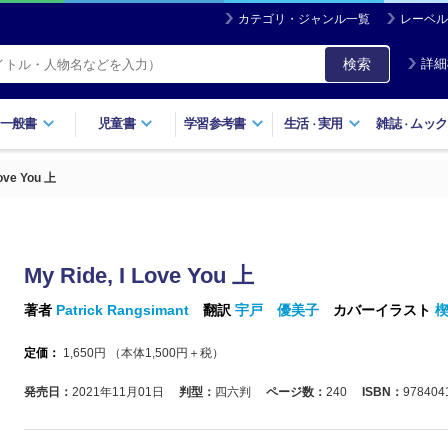
カテゴリ・ジャンル一覧
レーベル
検索
詳細
一般書
児童書
学習参考書
生活
実用
雑誌
ムック
・
・
Love You 上
My Ride, I Love You 上
著者
Patrick Rangsimant
翻訳
宇戸 優美子
カバーイラスト
定価：
1,650
円 （本体
1,500
円＋税）
発売日：
2021年11月01日
判型：
四六判
ページ数：
240
ISBN：
978404