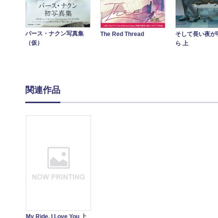
パース・ナクン写真集
そして長い夜が
The Red Thread
（仮）
ら 上
関連作品
My Ride, I Love You 上