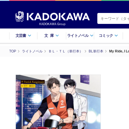
文芸書
文庫
ライトノベル
コミック
TOP
ライトノベル
ＢＬ・ＴＬ（単行本）
BL単行本
My Ride, I 