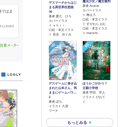
魔法少女ノ魔女裁判
デスマーチからはじ
著者 Acacia
まる異世界狂想曲
カバーイラス
巻ではま
36
ト 梅まろ
著者 愛七 ひろ
口絵・本文イラス
カバーイラス
ト すがわら おむ
ト ｓｈｒｉ
1年11月08日
口絵・本文イラス
口絵・本文イラス
ト maruchi
ト 長浜 めぐみ
4位
5位
y
デスゲームに巻き込
ほうかごがかり７
まれた山本さん、気
立穎小学校
ままにゲームバラ…
著者 甲田 学人
2
イラスト ぴおて
著者 ぽち
ぐ
イラスト 久賀
フーナ
もっとみる