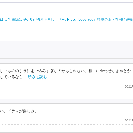
紙は楔ケリが描き下ろし、『My Ride, I Love You』待望の上下巻同時発売!
しいもののように思い込みすぎなのかもしれない。相手に合わせなきゃとか
ちでいるなら
…続きを読む
202
い。ドラマが楽しみ。
202