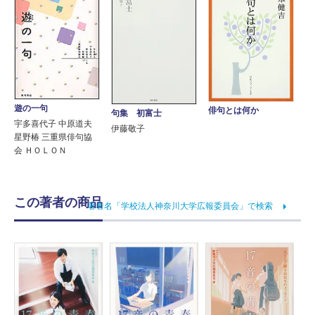
遊の一句
俳句とは何か
句集 初富士
宇多喜代子 中原道夫
伊藤敬子
星野椿 三重県俳句協
会 ＨＯＬＯＮ
この著者の商品
著者名「学校法人神奈川大学広報委員会」で検索