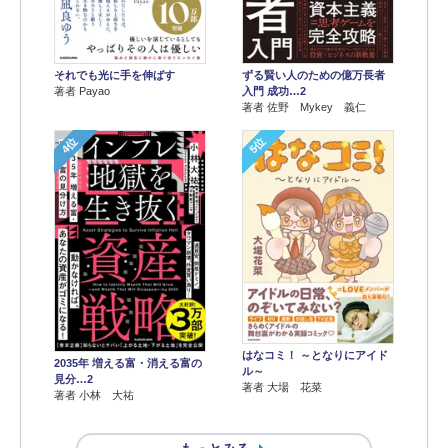
それでも光に手を伸ばす
ずる賢い人のための億万長者
著者 Payao
入門 成功…2
著者 佐野 Mykey 義仁
4位
5位
はなコミ！ ～となりにアイド
2035年 増える富・消える富の
ル～
見分…2
著者 大場 花菜
著者 小林 大祐