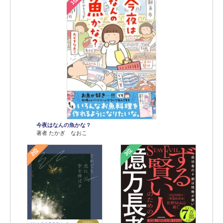
1位
今夜はなんの魚かな？
著者 たかぎ なおこ
2位
3位