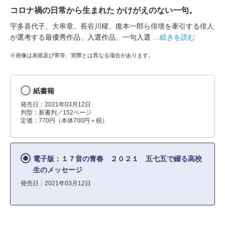
コロナ禍の日常から生まれた かけがえのない一句。
宇多喜代子、大串章、長谷川櫂、復本一郎ら俳壇を牽引する俳人
が選考する最優秀作品、入選作品、一句入選
…続きを読む
※画像は表紙及び帯等、実際とは異なる場合があります。
紙書籍
発売日：2021年03月12日
判型：新書判／152ページ
定価：770円（本体700円＋税）
電子版：１７音の青春 ２０２１ 五七五で綴る高校
生のメッセージ
発売日：2021年03月12日