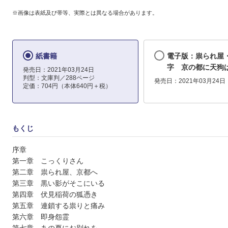
※画像は表紙及び帯等、実際とは異なる場合があります。
紙書籍
電子版：祟られ屋
字 京の都に天狗
発売日：2021年03月24日
判型：文庫判／288ページ
発売日：2021年03月24日
定価：704円（本体640円＋税）
もくじ
序章
第一章 こっくりさん
第二章 祟られ屋、京都へ
第三章 黒い影がそこにいる
第四章 伏見稲荷の狐憑き
第五章 連鎖する祟りと痛み
第六章 即身怨霊