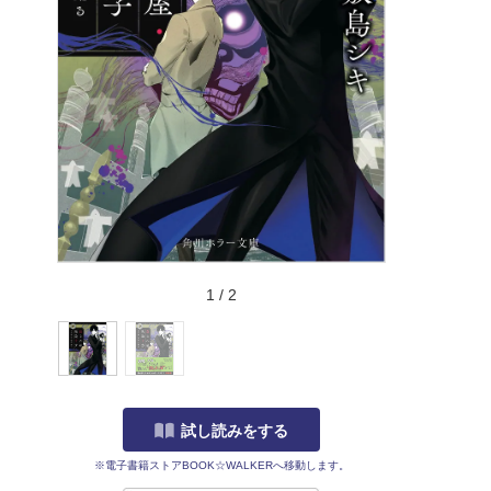
1
/
2
試し読みをする
※電子書籍ストアBOOK☆WALKERへ移動します。