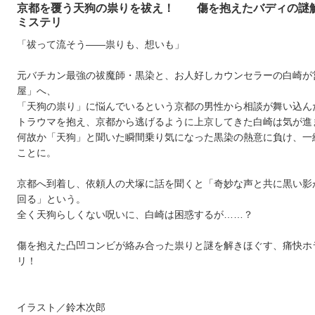
京都を覆う天狗の祟りを祓え！ 傷を抱えたバディの謎
ミステリ
「祓って流そう――祟りも、想いも」
元バチカン最強の祓魔師・黒染と、お人好しカウンセラーの白崎が
屋」へ、
「天狗の祟り」に悩んでいるという京都の男性から相談が舞い込ん
トラウマを抱え、京都から逃げるように上京してきた白崎は気が進
何故か「天狗」と聞いた瞬間乗り気になった黒染の熱意に負け、一
ことに。
京都へ到着し、依頼人の犬塚に話を聞くと「奇妙な声と共に黒い影
回る」という。
全く天狗らしくない呪いに、白崎は困惑するが……？
傷を抱えた凸凹コンビが絡み合った祟りと謎を解きほぐす、痛快ホ
リ！
イラスト／鈴木次郎