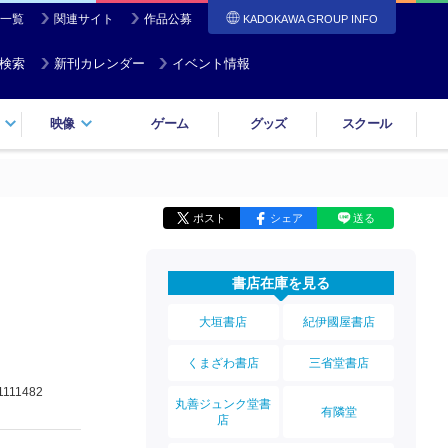
一覧
関連サイト
作品公募
KADOKAWA GROUP INFO
検索
新刊カレンダー
イベント情報
映像
ゲーム
グッズ
スクール
ポスト
シェア
送る
書店在庫を見る
大垣書店
紀伊國屋書店
くまざわ書店
三省堂書店
1111482
丸善ジュンク堂書
有隣堂
店