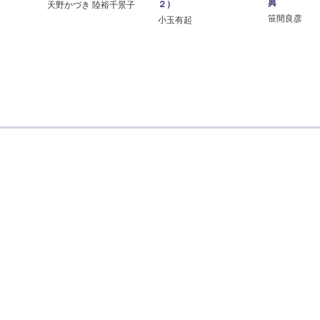
典
２）
天野かづき 陸裕千景子
笹間良彦
小玉有起