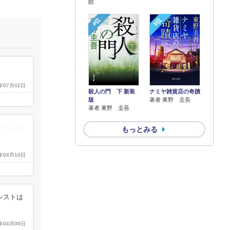
郎
4位
5位
1年07月02日
殺人の門 下 新装
ナミヤ雑貨店の奇蹟
版
著者 東野 圭吾
著者 東野 圭吾
マにも関
もっとみる
1年04月10日
シストは
5年04月09日