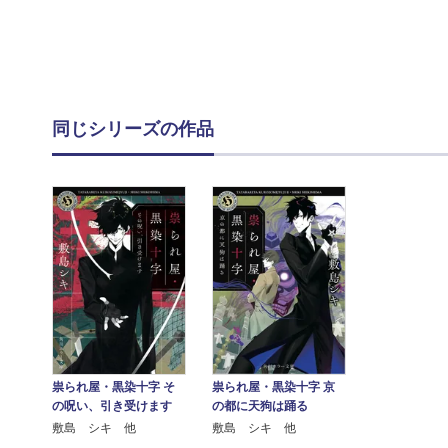
同じシリーズの作品
祟られ屋・黒染十字 そ
祟られ屋・黒染十字 京
の呪い、引き受けます
の都に天狗は踊る
敷島 シキ 他
敷島 シキ 他