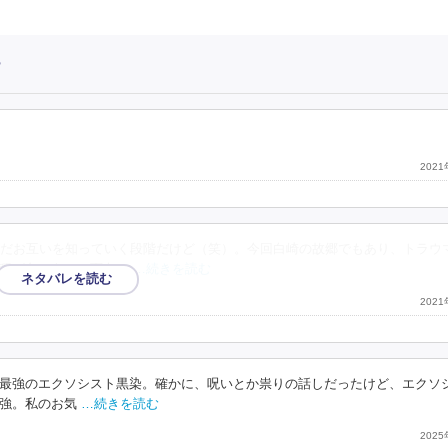
ー
202
だお互いを知っていく段階だけど（笑）。今回白崎の故郷でもあり、トラウ
程が色々あって面白か
…続きを読む
202
最強のエクソシスト黒染。確かに、呪いとか祟りの話しだったけど、エクソ
強。私のお気
…続きを読む
202