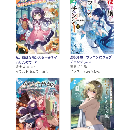
悪役令嬢、ブラコンにジョブ
私、蜘蛛なモンスターをテイ
チェンジし…2
ムしたので…2
著者 浜千鳥
著者 あきさけ
イラスト 八美☆わん
イラスト タムラ ヨウ
4位
5位