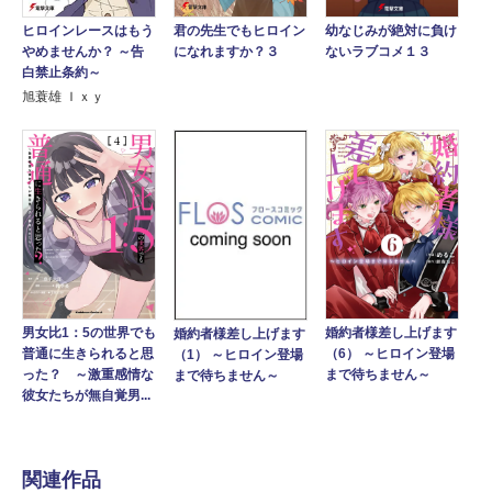
ヒロインレースはもう
君の先生でもヒロイン
幼なじみが絶対に負け
やめませんか？ ～告
になれますか？３
ないラブコメ１３
白禁止条約～
旭蓑雄 Ｉｘｙ
婚約者様差し上げます
男女比1：5の世界でも
婚約者様差し上げます
（6） ～ヒロイン登場
普通に生きられると思
（1） ～ヒロイン登場
まで待ちません～
った？ ～激重感情な
まで待ちません～
彼女たちが無自覚男...
関連作品