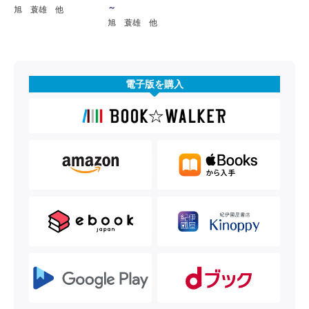
～
旭 蓑雄 他
旭 蓑雄 他
電子版を購入