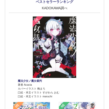
ベストセラーランキング
KADOKAWA調べ
1位
魔法少女ノ魔女裁判
著者 Acacia
カバーイラスト 梅まろ
口絵・本文イラスト すがわら おむ
口絵・本文イラスト maruchi
2位
3位