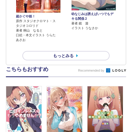
幼なじみは誘えばいつでもデ
超かぐや姫！
キる関係２
原作 スタジオクロマト・ス
著者 鏡 遊
タジオコロリド
イラスト うなさか
著者 桐山 なると
口絵・本文イラスト うらた
あさお
もっとみる
こちらもおすすめ
Recommended by