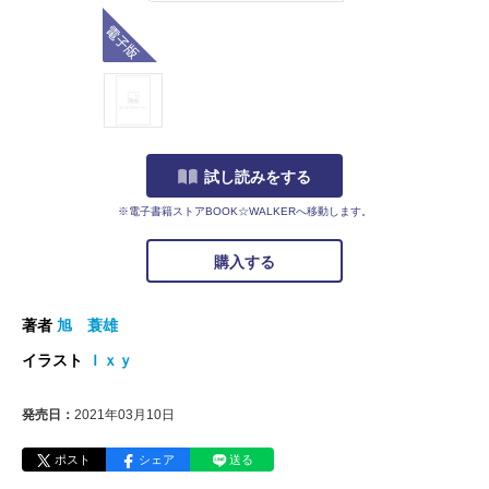
電子版
試し読みをする
※電子書籍ストアBOOK☆WALKERへ移動します。
購入する
著者
旭 蓑雄
イラスト
Ｉｘｙ
発売日：
2021年03月10日
ポスト
シェア
送る