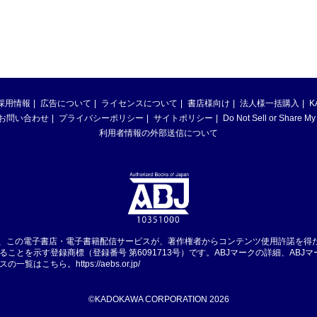
採用情報
広告について
ライセンスについて
書店様向け
法人様一括購入
K
お問い合わせ
プライバシーポリシー
サイトポリシー
Do Not Sell or Share My
利用者情報の外部送信について
は、この電子書店・電子書籍配信サービスが、著作権者からコンテンツ使用許諾を得
ることを示す登録商標（登録番号 第6091713号）です。ABJマークの詳細、ABJ
スの一覧はこちら。
https://aebs.or.jp/
©KADOKAWA CORPORATION 2026