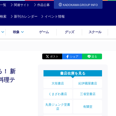
一覧
関連サイト
作品公募
KADOKAWA GROUP INFO
検索
新刊カレンダー
イベント情報
映像
ゲーム
グッズ
スクール
ポスト
シェア
送る
！ 新
書店在庫を見る
料理テ
大垣書店
紀伊國屋書店
くまざわ書店
三省堂書店
丸善ジュンク堂書
有隣堂
店