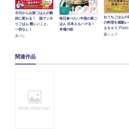
今日からお家ごはんが劇
おうちごはんの
的に変わる！ 脱マンネ
毎日食べたい中国の家ご
の料理を感動レ
リごはん 難しいこと、
はん 日本人もハマる！
えちゃうプロの
一切なし！
本場の味
森シェフ
あべし
関連作品