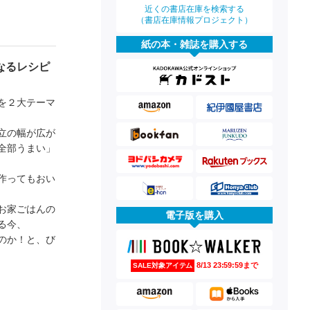
近くの書店在庫を検索する
（書店在庫情報プロジェクト）
紙の本・雑誌を購入する
なるレシピ
を２大テーマ
立の幅が広が
全部うまい」
作ってもおい
お家ごはんの
電子版を購入
る今、
のか！と、び
8/13 23:59:59まで
SALE対象アイテム