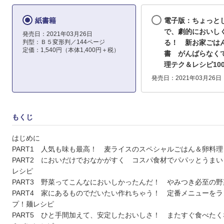
紙書籍
電子版：ちょっと
で、劇的においし
発売日：2021年03月26日
判型：Ｂ５変形判／144ページ
る！ 新お家ごは
定価：1,540円（本体1,400円＋税）
書 がんばらなく
理テク＆レシピ10
発売日：2021年03月26日
もくじ
はじめに
PART1 人気も味も最高！ 麦ライスのスペシャルごはん＆卵料
PART2 においだけでおなかがすく コスパ食材でパパッとうま
レシピ
PART3 野菜ってこんなにおいしかったんだ！ やみつき必至の
PART4 家にあるものでだいたい作れちゃう！ 定番メニューを
プ！麺レシピ
PART5 ひと手間加えて、安定したおいしさ！ またすぐ食べた