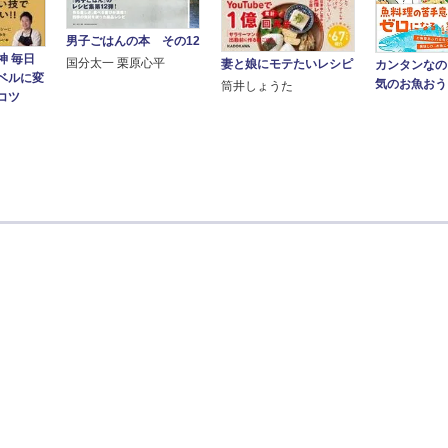
男子ごはんの本 その12
神 毎日
国分太一 栗原心平
妻と娘にモテたいレシピ
カンタンなの
ベルに変
気のお魚おう
筒井しょうた
コツ