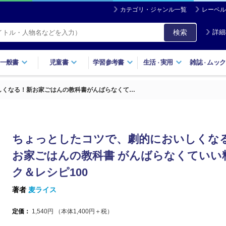
カテゴリ・ジャンル一覧
レーベル
検索
詳細
一般書
児童書
学習参考書
生活
実用
雑誌
ムック
・
・
しくなる！新お家ごはんの教科書がんばらなくて…
ちょっとしたコツで、劇的においしくなる
お家ごはんの教科書 がんばらなくていい
ク＆レシピ100
著者
麦ライス
定価：
1,540
円 （本体
1,400
円＋税）