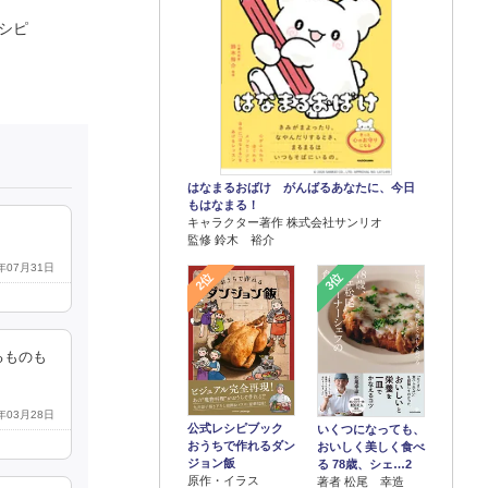
シピ
はなまるおばけ がんばるあなたに、今日
もはなまる！
キャラクター著作 株式会社サンリオ
監修 鈴木 裕介
1年07月31日
2位
3位
るものも
1年03月28日
公式レシピブック
いくつになっても、
おうちで作れるダン
おいしく美しく食べ
ジョン飯
る 78歳、シェ…2
原作・イラス
著者 松尾 幸造