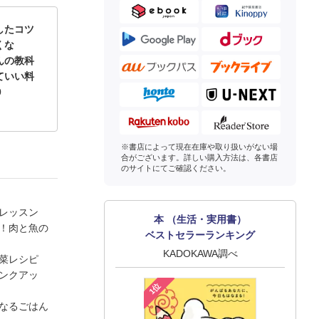
したコツ
くな
んの教科
ていい料
0
※書店によって現在在庫や取り扱いがない場
合がございます。詳しい購入方法は、各書店
のサイトにてご確認ください。
理レッスン
本 （生活・実用書）
い！肉と魚の
ベストセラーランキング
KADOKAWA調べ
野菜レシピ
ランクアッ
1位
くなるごはん