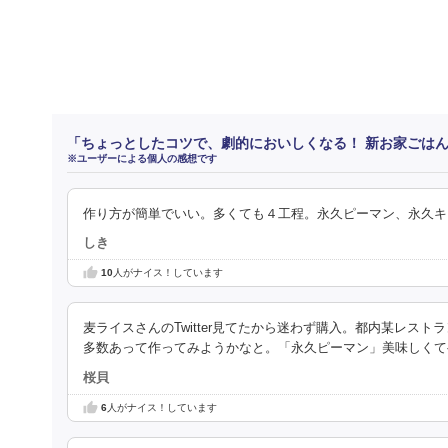
「ちょっとしたコツで、劇的においしくなる！ 新お家ごはん
※ユーザーによる個人の感想です
作り方が簡単でいい。多くても４工程。永久ピーマン、永久キ
しき
10
人がナイス！しています
麦ライスさんのTwitter見てたから迷わず購入。都内某レスト
多数あって作ってみようかなと。「永久ピーマン」美味しくて
桜貝
6
人がナイス！しています