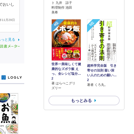
ト 九井 諒子
でおいし
料理制作 池田
美希
1年11月29日
4位
5位
もっと見る
世界一美味しくて健
超科学完全版 引き
康的なズボラ飯 え
寄せの法則 疑い深
っ、全レシピ塩分…
い人のための願い…
y
2
2
著 はらぺこグリ
著者 くろ丸。
ズリー
もっとみる