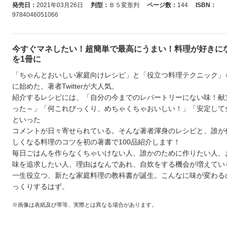
発売日：
2021年03月26日
判型：
Ｂ５変形判
ページ数：
144
ISBN：
9784046051066
今すぐマネしたい！超簡単で最高にうまい！料理が好きに
を1冊に
「ちゃんとおいしい家庭向けレシピ」と「役立つ料理テクニック」
に始めた、著者Twitterが大人気。
紹介するレシピには、「自分の今までのレパートリーにない味！献
った～」「何これびっくり、めちゃくちゃおいしい！」「安定して
といった
コメントが日々寄せられている。そんな著者渾身のレシピと、誰が
しくなる料理のコツを初の著書で100品紹介します！
毎日ごはんを作らなくちゃいけない人、誰かのために作りたい人、
味を追求したい人、理由はなんであれ、自炊をする機会が増えてい
一生役立つ、新たな家庭料理の教科書が誕生。こんなに味が変わる
っくりするはず。
※画像は表紙及び帯等、実際とは異なる場合があります。