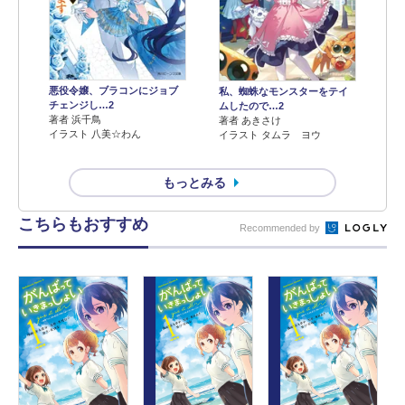
悪役令嬢、ブラコンにジョブ
私、蜘蛛なモンスターをテイ
チェンジし…2
ムしたので…2
著者 浜千鳥
著者 あきさけ
イラスト 八美☆わん
イラスト タムラ ヨウ
もっとみる
こちらもおすすめ
Recommended by