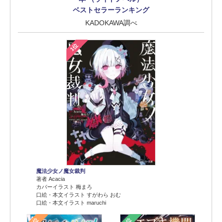
ベストセラーランキング
KADOKAWA調べ
1位
魔法少女ノ魔女裁判
著者 Acacia
カバーイラスト 梅まろ
口絵・本文イラスト すがわら おむ
口絵・本文イラスト maruchi
2位
3位