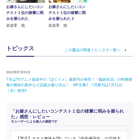
お嫁さんにしたいコン
お嫁さんにしたいコン
テスト１位の後輩に弱
テスト１位の後輩に弱
みを握られた
みを握られた２
岩波零 他
岩波零 他
トピックス
この書誌の関連トピックス一覧へ
2021年07月21日
7月はTVアニメ放送中の『ぼくリメ』最新刊が発売！『義妹生活』の特典情
報や期待の新作など話題が盛り沢山！ MF文庫J 7月新刊は7月21日
（水）発売!!
「お嫁さんにしたいコンテスト１位の後輩に弱みを握られ
た」感想・レビュー
※ユーザーによる個人の感想です
【電子】オタク趣味を隠している『偽装優等生』の不破大