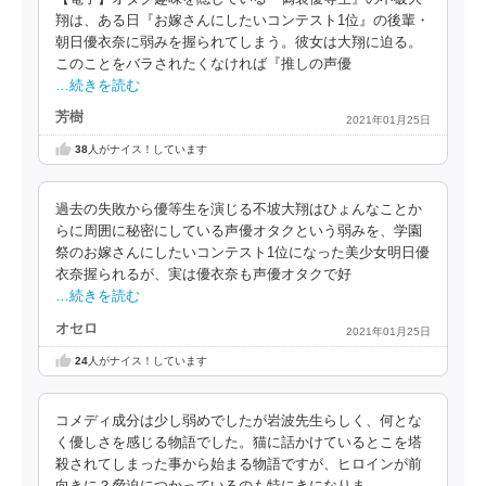
翔は、ある日『お嫁さんにしたいコンテスト1位』の後輩・
朝日優衣奈に弱みを握られてしまう。彼女は大翔に迫る。
このことをバラされたくなければ『推しの声優
…続きを読む
芳樹
2021年01月25日
38
人がナイス！しています
過去の失敗から優等生を演じる不坡大翔はひょんなことか
らに周囲に秘密にしている声優オタクという弱みを、学園
祭のお嫁さんにしたいコンテスト1位になった美少女明日優
衣奈握られるが、実は優衣奈も声優オタクで好
…続きを読む
オセロ
2021年01月25日
24
人がナイス！しています
コメディ成分は少し弱めでしたが岩波先生らしく、何とな
く優しさを感じる物語でした。猫に話かけているとこを塔
殺されてしまった事から始まる物語ですが、ヒロインが前
向きに？脅迫につかっているのも特にきになりま