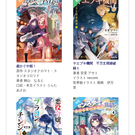
ヤエブキ機関 千万丈塔踏破
超かぐや姫！
録１
原作 スタジオクロマト・ス
著者 安里 アサト
タジオコロリド
イラスト necomi
著者 桐山 なると
世界観イラスト 尾崎 伊万
口絵・本文イラスト うらた
里
あさお
4位
5位