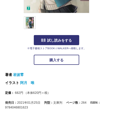
試し読みをする
※電子書籍ストアBOOK☆WALKERへ移動します。
購入する
著者
岩波零
イラスト
阿月 唯
定価：
682
円
（本体
620
円＋税）
発売日：
2021年01月25日
判型：
文庫判
ページ数：
264
ISBN：
9784046801623