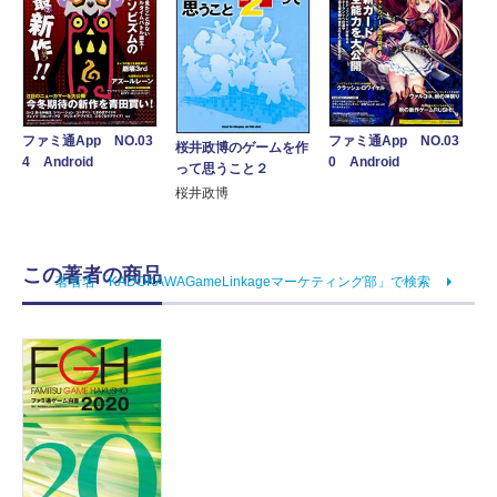
ファミ通App NO.03
ファミ通App NO.03
桜井政博のゲームを作
4 Android
0 Android
って思うこと２
桜井政博
この著者の商品
著者名「KADOKAWAGameLinkageマーケティング部」で検索