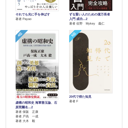
それでも光に手を伸ばす
ずる賢い人のための億万長者
著者 Payao
入門 成功…2
著者 佐野 Mykey 義仁
4位
5位
20代で得た知見
著者 F
虚構の昭和史 海軍善玉論、石
原莞爾名…2
著者 保阪 正康
著者 戸高 一成
著者 大木 毅