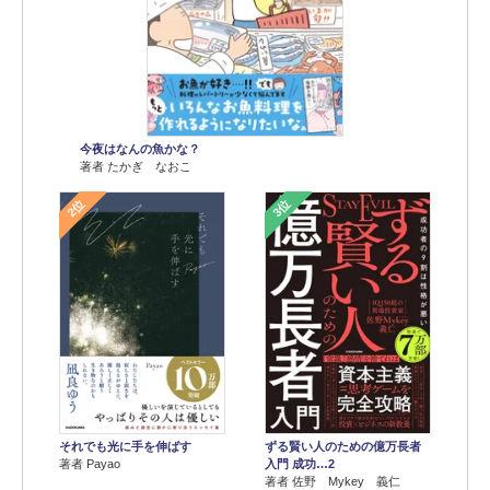
今夜はなんの魚かな？
著者 たかぎ なおこ
2位
3位
それでも光に手を伸ばす
ずる賢い人のための億万長者
著者 Payao
入門 成功…2
著者 佐野 Mykey 義仁