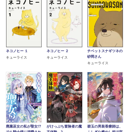
ネコノヒー １
ネコノヒー ２
チベットスナギツネの
砂岡さん
キューライス
キューライス
キューライス
がけっぷち冒険者の魔
廃棄巫女の私が聖女!?
碧玉の男装香療師は、
王体験 2
でも騎士様に溺愛され
ふしぎな癒やし術で宮