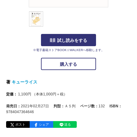
試し読みをする
※電子書籍ストアBOOK☆WALKERへ移動します。
購入する
著
キューライス
定価：
1,100
円
（本体
1,000
円＋税）
発売日：
2021年02月27日
判型：
Ａ５判
ページ数：
132
ISBN：
9784047364646
ポスト
シェア
送る