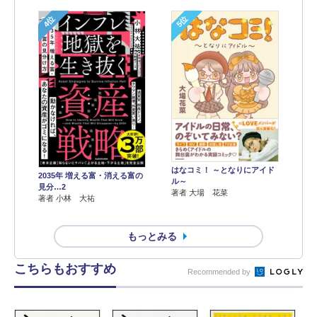
4位
5位
はなコミ！ ～となりにアイド
2035年 増える富・消える富の
ル～
見分…2
著者 大場 花菜
著者 小林 大祐
もっとみる
こちらもおすすめ
Recommended by