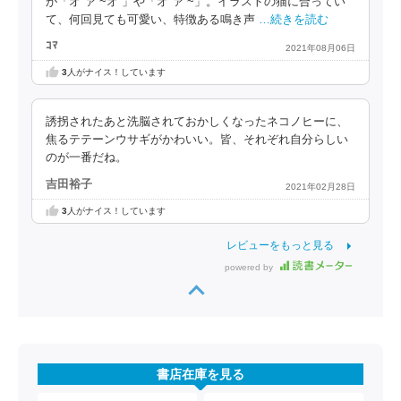
が「オ''ァ''~オ''」や「オ''ァ''~」。イラストの猫に合ってい
て、何回見ても可愛い、特徴ある鳴き声
…続きを読む
ｺﾏ
2021年08月06日
3
人がナイス！しています
誘拐されたあと洗脳されておかしくなったネコノヒーに、
焦るテテーンウサギがかわいい。皆、それぞれ自分らしい
のが一番だね。
吉田裕子
2021年02月28日
3
人がナイス！しています
レビューをもっと見る
powered by
書店在庫を見る