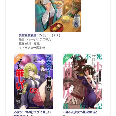
異世界居酒屋「のぶ」 （２２）
漫画 ヴァージニア二等兵
原作 蝉川 夏哉
キャラクター原案 転
2位
3位
乙女ゲー世界はモブに厳しい
不老不死少女の苗床旅行記