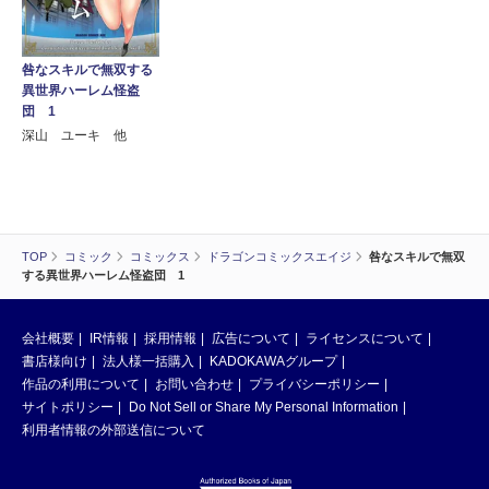
咎なスキルで無双する
異世界ハーレム怪盗
団 1
深山 ユーキ 他
TOP
コミック
コミックス
ドラゴンコミックスエイジ
咎なスキルで無双
する異世界ハーレム怪盗団 1
会社概要
IR情報
採用情報
広告について
ライセンスについて
書店様向け
法人様一括購入
KADOKAWAグループ
作品の利用について
お問い合わせ
プライバシーポリシー
サイトポリシー
Do Not Sell or Share My Personal Information
利用者情報の外部送信について