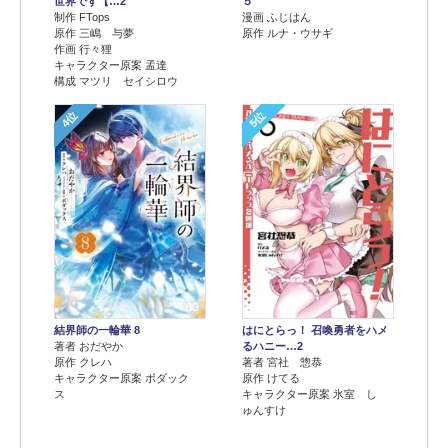
世界です【…2
５
制作 FTops
漫画 ふじはん
原作 三嶋 与夢
原作 ルナ・ウサギ
作画 行々狸
キャラクター原案 孟達
構成 マツリ セイシロウ
4位
5位
結界師の一輪華 8
はにとらっ！ 召喚勇者をハメ
著者 おだやか
るハニー…2
原作 クレハ
著者 宮社 惣恭
キャラクター原案 ボダック
原作 けてる
ス
キャラクター原案 氷室 し
ゅんすけ