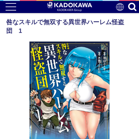
咎なスキルで無双する異世界ハーレム怪盗
団 1