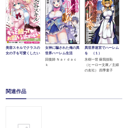
女神に騙された俺の異
異世界迷宮でハーレム
美容スキルでクラスの
世界ハーレム生活
を （１）
女の子を可愛くしたい
回復師 Ｎａｒｄａｃ
氷樹一世 蘇我捨恥
ｋ
（ヒーロー文庫／主婦
の友社） 四季童子
関連作品