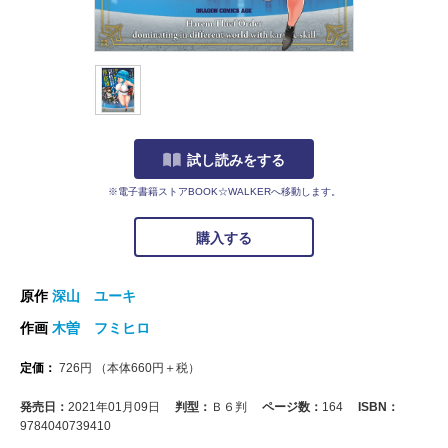
試し読みをする
※電子書籍ストアBOOK☆WALKERへ移動します。
購入する
原作
深山 ユーキ
作画
木曽 フミヒロ
定価：
726
円
（本体
660
円＋税）
発売日：
2021年01月09日
判型：
Ｂ６判
ページ数：
164
ISBN：
9784040739410