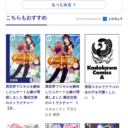
もっとみる
こちらもおすすめ
Recommended by
異世界でスキルを解体
異世界でスキルを解体
美容スキルでクラスの
したらチートな嫁が増
したらチートな嫁が増
女の子を可愛くした
殖しました 概念交差
殖しました 概念交差
い １
のストラクチャー
のストラクチャー 1
【分...
カタセミナミ 千月さ
かき 東西