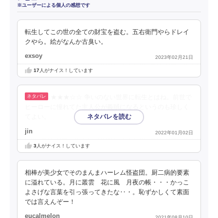
※ユーザーによる個人の感想です
転生してこの世の全ての財宝を盗む。五右衛門やらドレイ
クやら。絵がなんか古臭い。
exsoy
2023年02月21日
17
人がナイス！しています
★★★☆☆ 争いのない世界に転生とはね。前世で
ヒーローに憧れてた主人公が義賊になるというのも珍しく
てよい。
jin
2022年01月02日
3
人がナイス！しています
相棒が美少女でそのまんまハーレム怪盗団。厨二病的要素
に溢れている。月に叢雲 花に風 月夜の帳・・・かっこ
よさげな言葉を引っ張ってきたな‥・。恥ずかしくて素面
では言えんぞー！
eucalmelon
2021年08月10日