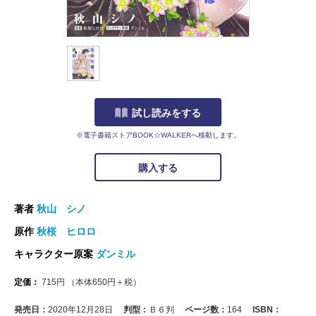
試し読みをする
※電子書籍ストアBOOK☆WALKERへ移動します。
購入する
著者
秋山 シノ
原作
秋桜 ヒロロ
キャラクター原案
ダンミル
定価：
715
円
（本体
650
円＋税）
発売日：
2020年12月28日
判型：
Ｂ６判
ページ数：
164
ISBN：