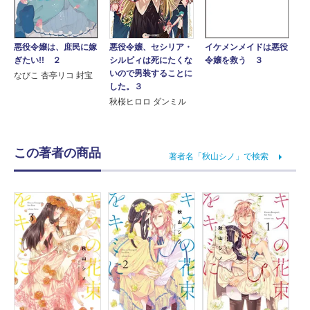
悪役令嬢は、庶民に嫁
悪役令嬢、セシリア・
イケメンメイドは悪役
ぎたい!! ２
シルビィは死にたくな
令嬢を救う ３
いので男装することに
なびこ 杏亭リコ 封宝
した。３
秋桜ヒロロ ダンミル
この著者の商品
著者名「秋山シノ」で検索