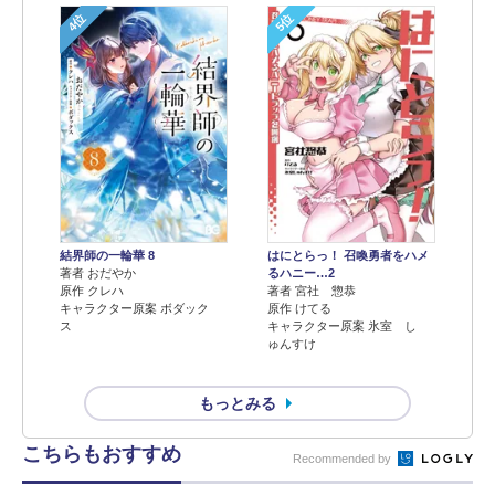
4位
5位
結界師の一輪華 8
はにとらっ！ 召喚勇者をハメ
著者 おだやか
るハニー…2
原作 クレハ
著者 宮社 惣恭
キャラクター原案 ボダック
原作 けてる
ス
キャラクター原案 氷室 し
ゅんすけ
もっとみる
こちらもおすすめ
Recommended by