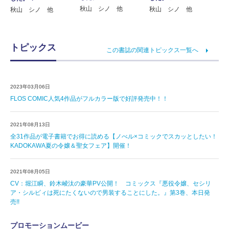
秋山 シノ 他
秋山 シノ 他
秋山 シノ 他
トピックス
この書誌の関連トピックス一覧へ
2023年03月06日
FLOS COMIC人気4作品がフルカラー版で好評発売中！！
2021年08月13日
全31作品が電子書籍でお得に読める【ノべル×コミックでスカッとしたい！
KADOKAWA夏の令嬢＆聖女フェア】開催！
2021年08月05日
CV：堀江瞬、鈴木崚汰の豪華PV公開！ コミックス『悪役令嬢、セシリ
ア・シルビィは死にたくないので男装することにした。』第3巻、本日発
売!!
プロモーションムービー