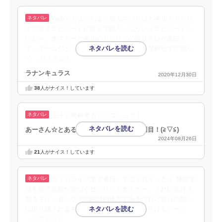
Webでちょこちょこ読んでいたけどギルとセシリ
アの過去エピソードが好きで購入。こういうエピソードい
いわ～。オスカーとギルのセシリアの取り合いが面白く
て、ゲームがどうこうという場面をあまり理解せずに読ん
で
…続きを読む
ラナンキュラス
2020年12月30日
38
人がナイス！しています
王子と暗殺者もゾッコンっ？！
あーさん☆とある漫画アプリの審査員３回目！(⁠≧⁠▽⁠≦⁠)
2024年08月26日
21
人がナイス！しています
コミカライズ第２巻目。すごく良かった！ 林間学
校を経て距離が近づくセシリアとオスカー。それに気付き
焦るギル。セシリアの絶対的味方であるけれど自分の想い
に振り回されるギルが、セシリアに想いを告げるシーン
…続きを読む