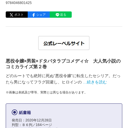
9784046801425
ポスト
シェア
送る
悪役令嬢×男装×ドタバタラブコメディ☆ 大人気小説の
コミカライズ第２巻
どのルートでも絶対に死ぬ“悪役令嬢”に転生したセシリア。だっ
たら男になってフラグ回避し、ヒロインの
…続きを読む
※画像は表紙及び帯等、実際とは異なる場合があります。
紙書籍
発売日：2020年12月28日
判型：Ｂ６判／164ページ