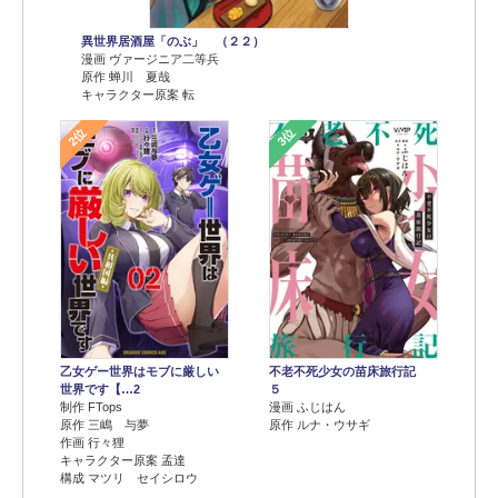
異世界居酒屋「のぶ」 （２２）
漫画 ヴァージニア二等兵
原作 蝉川 夏哉
キャラクター原案 転
2位
3位
乙女ゲー世界はモブに厳しい
不老不死少女の苗床旅行記
世界です【…2
５
制作 FTops
漫画 ふじはん
原作 三嶋 与夢
原作 ルナ・ウサギ
作画 行々狸
キャラクター原案 孟達
構成 マツリ セイシロウ