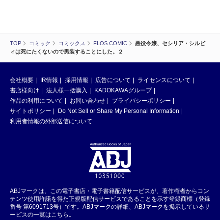
TOP
コミック
コミックス
FLOS COMIC
悪役令嬢、セシリア・シルビ
ィは死にたくないので男装することにした。２
会社概要
IR情報
採用情報
広告について
ライセンスについて
書店様向け
法人様一括購入
KADOKAWAグループ
作品の利用について
お問い合わせ
プライバシーポリシー
サイトポリシー
Do Not Sell or Share My Personal Information
利用者情報の外部送信について
ABJマークは、この電子書店・電子書籍配信サービスが、著作権者からコン
テンツ使用許諾を得た正規版配信サービスであることを示す登録商標（登録
番号 第6091713号）です。ABJマークの詳細、ABJマークを掲示しているサ
ービスの一覧はこちら。